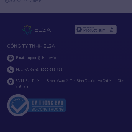
20/07/2026 | Admin
CÔNG TY TNHH ELSA
Email:
support@elsanow.io
Hotline/Liên hệ:
1900 633 413
29/11 Bui Thi Xuan Street, Ward 2, Tan Binh District, Ho Chi Minh City,
Vietnam