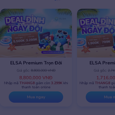
ELSA Premium Trọn Đời
ELSA Prem
Giá gốc:
8,800,000 VNĐ
Giá gốc:
2,7
8,800,000 VNĐ
1,716,0
Nhập mã
THANG8
giảm còn
3.299K
khi
Nhập mã
THANG8
gi
thanh toán online
thanh toá
Mua ngay
Mua 