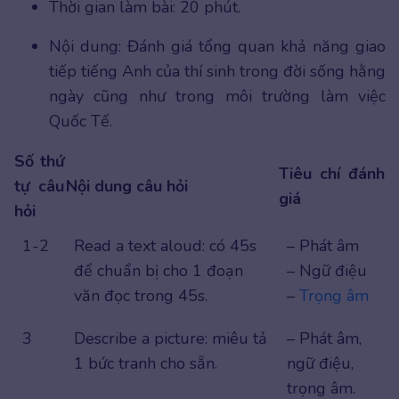
Thời gian làm bài: 20 phút.
Nội dung: Đánh giá tổng quan khả năng giao
tiếp tiếng Anh của thí sinh trong đời sống hằng
ngày cũng như trong môi trường làm việc
Quốc Tế.
Số thứ
Tiêu chí đánh
tự câu
Nội dung câu hỏi
giá
hỏi
1-2
Read a text aloud: có 45s
– Phát âm
để chuẩn bị cho 1 đoạn
– Ngữ điệu
văn đọc trong 45s.
–
Trọng âm
3
Describe a picture: miêu tả
– Phát âm,
1 bức tranh cho sẵn.
ngữ điệu,
trọng âm.