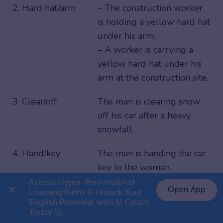
2. Hard hat/arm
– The construction worker
is holding a yellow hard hat
under his arm.
– A worker is carrying a
yellow hard hat under his
arm at the construction site.
3. Clear/off
The man is clearing snow
off his car after a heavy
snowfall.
4. Hand/key
The man is handing the car
key to the woman.
Access Hyper-Personalized 
5. Body
Passengers are walking
Open App
Learning Paths & Unlock Your 
English Potential with AI Coach 
scanner/through
through the body scanner
👉 Premium 1 năm chỉ 999K
Today 🚀
at the airport security.