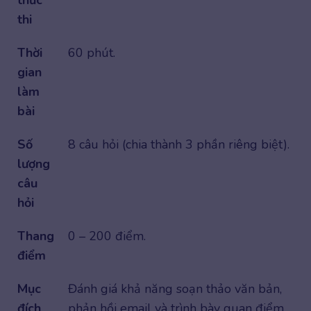
thức
thi
Thời
60 phút.
gian
làm
bài
Số
8 câu hỏi (chia thành 3 phần riêng biệt).
lượng
câu
hỏi
Thang
0 – 200 điểm.
điểm
Mục
Đánh giá khả năng soạn thảo văn bản,
đích
phản hồi email và trình bày quan điểm