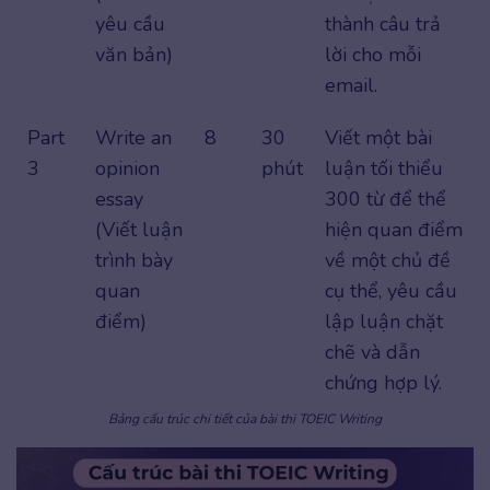
yêu cầu
thành câu trả
văn bản)
lời cho mỗi
email.
Part
Write an
8
30
Viết một bài
3
opinion
phút
luận tối thiểu
essay
300 từ để thể
(Viết luận
hiện quan điểm
trình bày
về một chủ đề
quan
cụ thể, yêu cầu
điểm)
lập luận chặt
chẽ và dẫn
chứng hợp lý.
Bảng cấu trúc chi tiết của bài thi TOEIC Writing