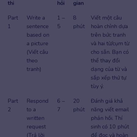
thi
hỏi
gian
Part
Write a
1 –
8
Viết một câu
1
sentence
5
phút
hoàn chỉnh dựa
based on
trên bức tranh
a picture
và hai từ/cụm từ
(Viết câu
cho sẵn. Bạn có
theo
thể thay đổi
tranh)
dạng của từ và
sắp xếp thứ tự
tùy ý.
Part
Respond
6 –
20
Đánh giá khả
2
to a
7
phút
năng viết email
written
phản hồi. Thí
request
sinh có 10 phút
(Trả lời
để đọc và hoàn