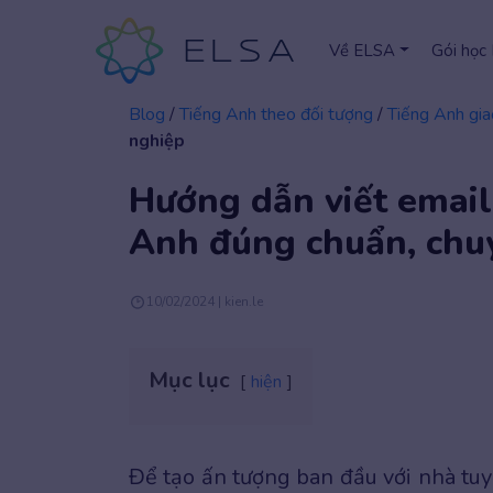
Về ELSA
Gói học
Blog
/
Tiếng Anh theo đối tượng
/
Tiếng Anh gia
nghiệp
Hướng dẫn viết email
Anh đúng chuẩn, chu
10/02/2024 | kien.le
Mục lục
hiện
Để tạo ấn tượng ban đầu với nhà tuy