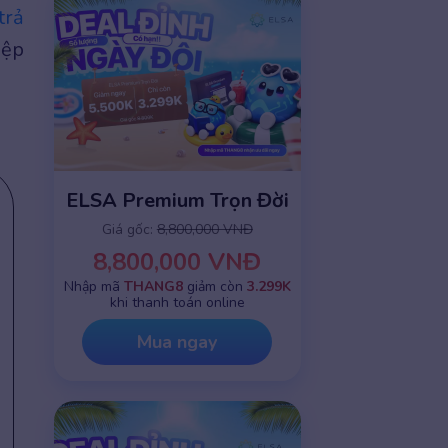
trả
iệp
ELSA Premium Trọn Đời
Giá gốc:
8,800,000 VNĐ
8,800,000 VNĐ
Nhập mã
THANG8
giảm còn
3.299K
khi thanh toán online
Mua ngay