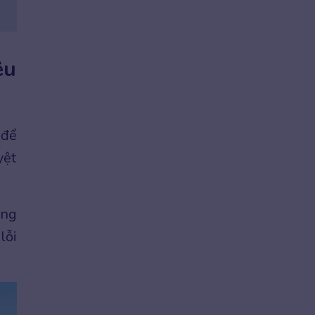
êu
 để
yệt
ụng
lỗi