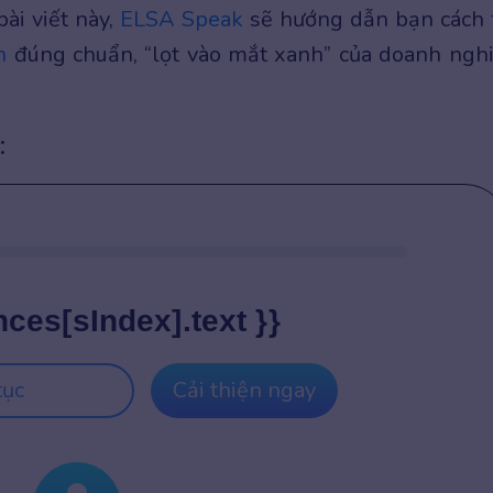
ài viết này,
ELSA Speak
sẽ hướng dẫn bạn cách
h
đúng chuẩn, “lọt vào mắt xanh” của doanh ngh
:
nces[sIndex].text }}
tục
Cải thiện ngay