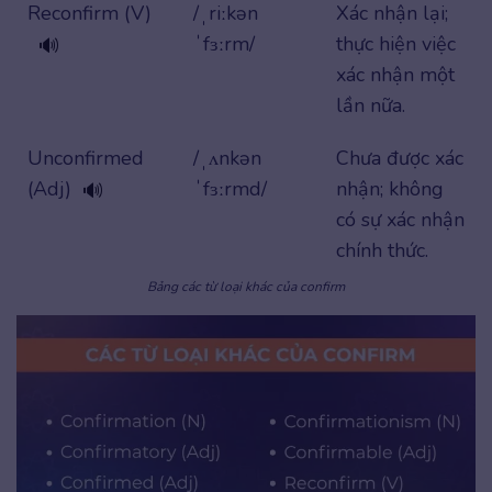
Reconfirm (V)
/ˌriːkən
Xác nhận lại;
ˈfɜːrm/
thực hiện việc
🔊
xác nhận một
lần nữa.
Unconfirmed
/ˌʌnkən
Chưa được xác
(Adj)
ˈfɜːrmd/
nhận; không
🔊
có sự xác nhận
chính thức.
Bảng các từ loại khác của confirm