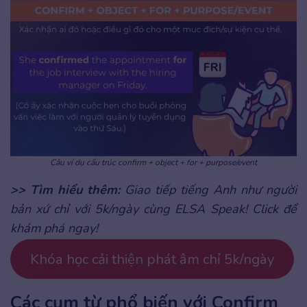
Câu ví dụ cấu trúc confirm + object + for + purpose/event
>> Tìm hiểu thêm:
Giao tiếp tiếng Anh như người
bản xứ chỉ với 5k/ngày cùng ELSA Speak! Click để
khám phá ngay!
Khóa học cải thiện phát âm chỉ 5k/ngày
Các cụm từ phổ biến với Confirm