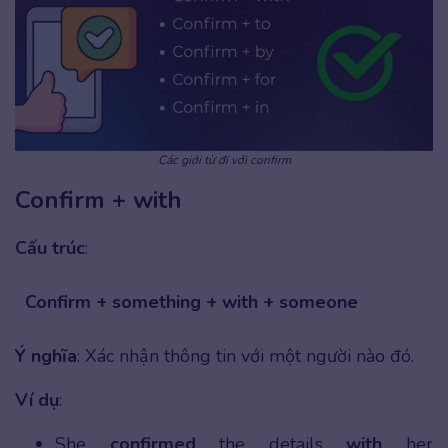
Các giới từ đi với confirm
Confirm + with
Cấu trúc
:
Confirm + something + with + someone
Ý nghĩa
: Xác nhận thông tin với một người nào đó.
Ví dụ
:
She
confirmed
the details
with
her