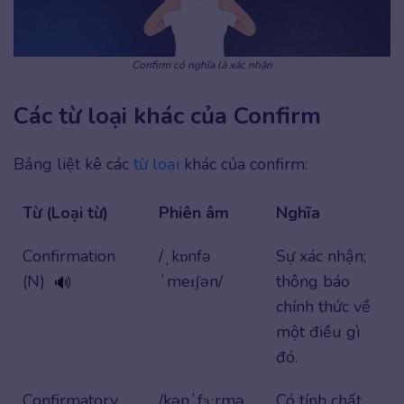
Confirm có nghĩa là xác nhận
Các từ loại khác của Confirm
Bảng liệt kê các
từ loại
khác của confirm:
Từ (Loại từ)
Phiên âm
Nghĩa
Confirmation
/ˌkɒnfə
Sự xác nhận;
(N)
ˈmeɪʃən/
thông báo
🔊
chính thức về
một điều gì
đó.
Confirmatory
/kənˈfɜːrmə
Có tính chất