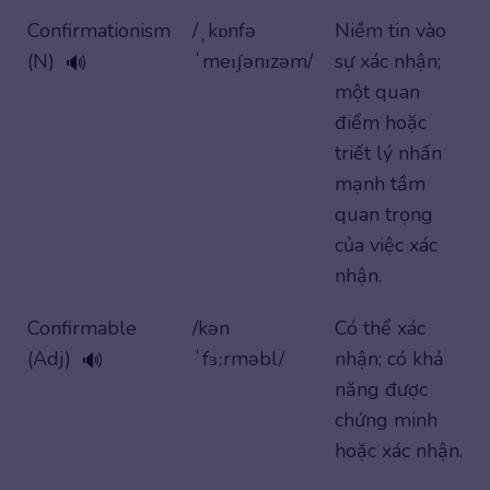
Confirmationism
/ˌkɒnfə
Niềm tin vào
(N)
ˈmeɪʃənɪzəm/
sự xác nhận;
🔊
một quan
điểm hoặc
triết lý nhấn
mạnh tầm
quan trọng
của việc xác
nhận.
Confirmable
/kən
Có thể xác
(Adj)
ˈfɜːrməbl/
nhận; có khả
🔊
năng được
chứng minh
hoặc xác nhận.