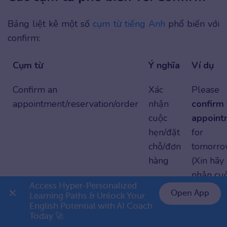
Bảng liệt kê một số
cụm từ tiếng Anh
phổ biến với
confirm:
Cụm từ
Ý nghĩa
Ví dụ
Confirm an
Xác
Please
appointment/reservation/order
nhận
confirm
cuộc
appoint
hẹn/đặt
for
chỗ/đơn
tomorro
hàng
(Xin hãy
nhận cu
Access Hyper-Personalized 
hẹn của
Open App
Learning Paths & Unlock Your 
vào ngà
English Potential with AI Coach 
👉 Premium 1 năm chỉ 799K
mai.)
Today 🚀