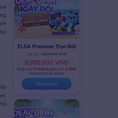
ua
ăng
anh
khó
ELSA Premium Trọn Đời
Giá gốc:
8,800,000 VNĐ
8,800,000 VNĐ
Nhập mã
THANG8
giảm còn
3.299K
khi thanh toán online
Mua ngay
iếp
et.
 hỗ