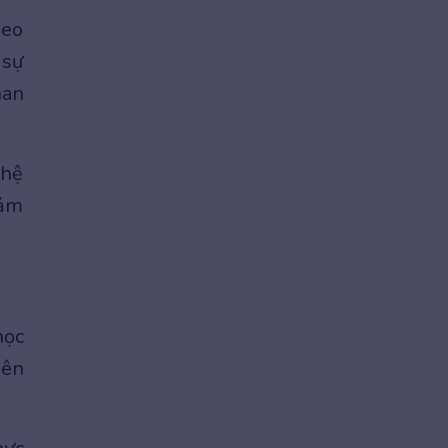
heo
 sự
han
ghệ
cảm
học
nên