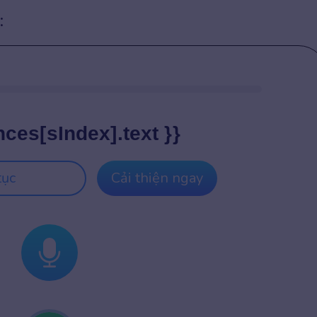
:
nces[sIndex].text }}
tục
Cải thiện ngay