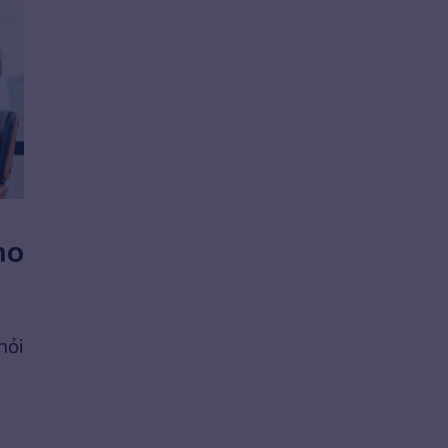
ho
hỏi