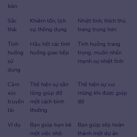
bản
Sắc
Khiêm tốn, lịch
Nhiệt tình, thích thú,
thái
sự, thông dụng
trang trọng hơn
Tình
Hầu hết các tình
Tình huống trang
huống
huống giao tiếp
trọng, muốn nhấn
sử
mạnh sự nhiệt tình
dụng
Cảm
Thể hiện sự sẵn
Thể hiện sự vui
xúc
lòng giúp đỡ
mừng khi được giúp
truyền
một cách bình
đỡ
tải
thường
Ví dụ
Bạn giúp bạn bè
Bạn giúp sếp hoàn
một việc nhỏ:
thành một dự án