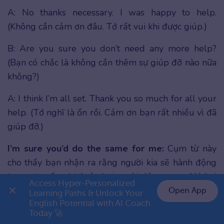
A: No thanks necessary. I was happy to help.
(Không cần cảm ơn đâu. Tớ rất vui khi được giúp.)
B: Are you sure you don’t need any more help?
(Bạn có chắc là không cần thêm sự giúp đỡ nào nữa
không?)
A: I think I’m all set. Thank you so much for all your
help. (Tớ nghĩ là ổn rồi. Cảm ơn bạn rất nhiều vì đã
giúp đỡ.)
I’m sure you’d do the same for me:
Cụm từ này
cho thấy bạn nhận ra rằng người kia sẽ hành động
tương tự nếu vị trí của hai người đảo ngược. Nó hơi
Access Hyper-Personalized 
nghiêng về phía trang trọng hơn, mặc dù nó có thể
Open App
Learning Paths & Unlock Your 
được sử dụng trong một môi trường không chuyên
English Potential with AI Coach 
👉 Premium 1 năm chỉ 999K
Today 🚀
nghiệp.