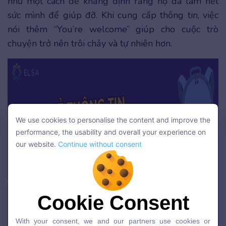
như một cách để khẳng định rằng họ đã làm hết
sức mình để giúp đỡ. Khi cung cấp thông tin, việc
nói thêm “You’re welcome” giúp cho cuộc trò
chuyện trở nên trôi chảy và tự nhiên hơn.
We use cookies to personalise the content and improve the
We use cookies to personalise the content and improve the
performance, the usability and overall your experience on
performance, the usability and overall your experience on
our website.
Continue without consent
our website.
Continue without consent
Cookie Consent
Cookie Consent
With your consent, we and our partners use cookies or
With your consent, we and our partners use cookies or