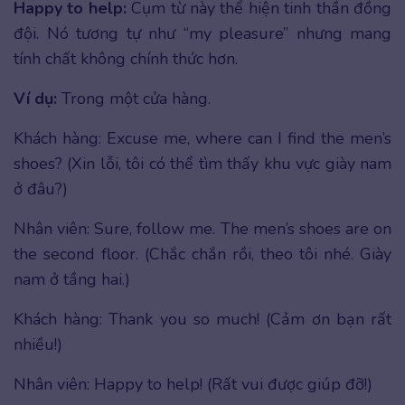
Happy to help:
Cụm từ này thể hiện tinh thần đồng
đội. Nó tương tự như “my pleasure” nhưng mang
tính chất không chính thức hơn.
Ví dụ:
Trong một cửa hàng.
Khách hàng: Excuse me, where can I find the men’s
shoes? (Xin lỗi, tôi có thể tìm thấy khu vực giày nam
ở đâu?)
Nhân viên: Sure, follow me. The men’s shoes are on
the second floor. (Chắc chắn rồi, theo tôi nhé. Giày
nam ở tầng hai.)
Khách hàng: Thank you so much! (Cảm ơn bạn rất
nhiều!)
Nhân viên: Happy to help! (Rất vui được giúp đỡ!)