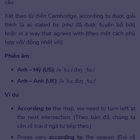
câu.
Xét theo từ điển Cambridge, according to được giải
thích là as stated by (như đã được tuyên bố bởi)
hoặc in a way that agrees with (theo một cách phù
hợp với/ đồng nhất với).
Phiên âm
:
Anh – Mỹ (US)
: /əˈkɔːr.dɪŋ ˌtuː/
Anh – Anh (UK)
: /əˈkɔː.dɪŋ ˌtuː/
Ví dụ
:
According to
the map, we need to turn left at
the next intersection. (Theo bản đồ, chúng ta
cần rẽ trái ở ngã tư tiếp theo.)
Prices vary
according to
the season. (Giá cả