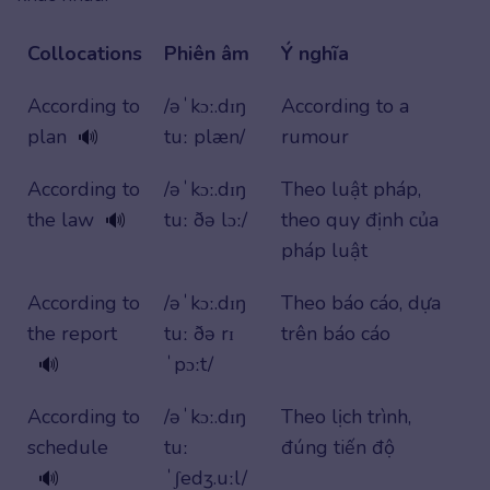
Collocations
Phiên âm
Ý nghĩa
According to
/əˈkɔː.dɪŋ
According to a
plan
tuː plæn/
rumour
🔊
According to
/əˈkɔː.dɪŋ
Theo luật pháp,
the law
tuː ðə lɔː/
theo quy định của
🔊
pháp luật
According to
/əˈkɔː.dɪŋ
Theo báo cáo, dựa
the report
tuː ðə rɪ
trên báo cáo
ˈpɔːt/
🔊
According to
/əˈkɔː.dɪŋ
Theo lịch trình,
schedule
tuː
đúng tiến độ
ˈʃedʒ.uːl/
🔊