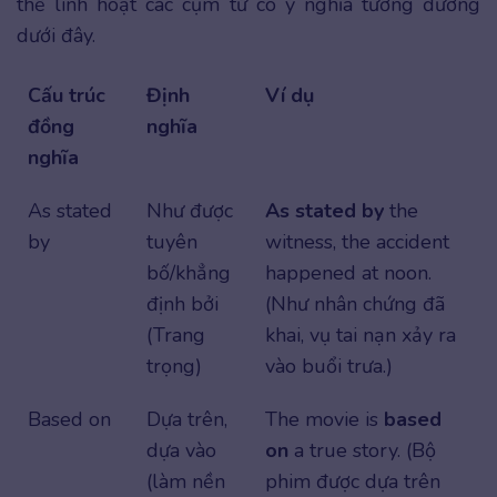
thế linh hoạt các cụm từ có ý nghĩa tương đương
dưới đây.
Cấu trúc
Định
Ví dụ
đồng
nghĩa
nghĩa
As stated
Như được
As stated by
the
by
tuyên
witness, the accident
bố/khẳng
happened at noon.
định bởi
(Như nhân chứng đã
(Trang
khai, vụ tai nạn xảy ra
trọng)
vào buổi trưa.)
Based on
Dựa trên,
The movie is
based
dựa vào
on
a true story. (Bộ
(làm nền
phim được dựa trên