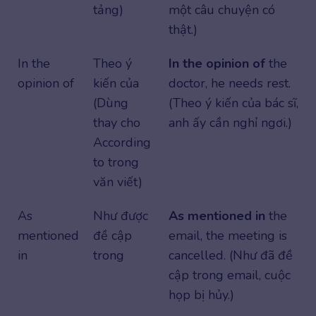
tảng)
một câu chuyện có
thật.)
In the
Theo ý
In the opinion of
the
opinion of
kiến của
doctor, he needs rest.
(Dùng
(Theo ý kiến của bác sĩ,
thay cho
anh ấy cần nghỉ ngơi.)
According
to trong
văn viết)
As
Như được
As mentioned in
the
mentioned
đề cập
email, the meeting is
in
trong
cancelled. (Như đã đề
cập trong email, cuộc
họp bị hủy.)