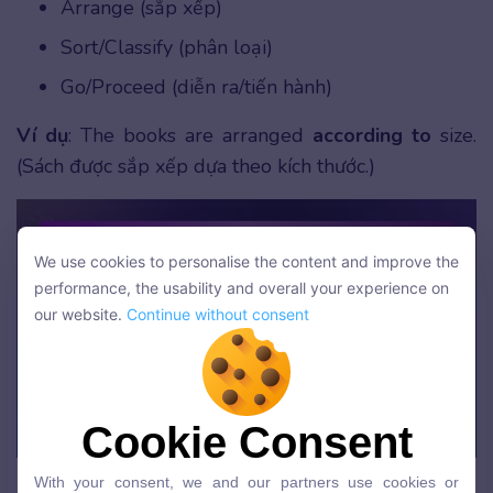
Arrange (sắp xếp)
Sort/Classify (phân loại)
Go/Proceed (diễn ra/tiến hành)
Ví dụ
: The books are arranged
according to
size.
(Sách được sắp xếp dựa theo kích thước.)
We use cookies to personalise the content and improve the
We use cookies to personalise the content and improve the
performance, the usability and overall your experience on
performance, the usability and overall your experience on
our website.
Continue without consent
our website.
Continue without consent
Cookie Consent
Cookie Consent
Các động từ thường xuyên xuất hiện trước according to
With your consent, we and our partners use cookies or
With your consent, we and our partners use cookies or