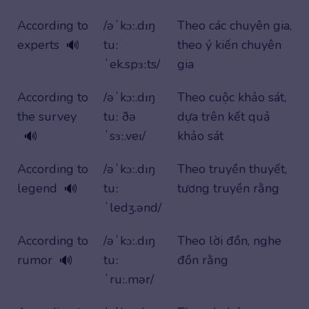
According to
/əˈkɔː.dɪŋ
Theo các chuyên gia,
experts
tuː
theo ý kiến chuyên
🔊
ˈek.spɜːts/
gia
According to
/əˈkɔː.dɪŋ
Theo cuộc khảo sát,
the survey
tuː ðə
dựa trên kết quả
ˈsɜː.veɪ/
khảo sát
🔊
According to
/əˈkɔː.dɪŋ
Theo truyền thuyết,
legend
tuː
tương truyền rằng
🔊
ˈledʒ.ənd/
According to
/əˈkɔː.dɪŋ
Theo lời đồn, nghe
rumor
tuː
đồn rằng
🔊
ˈruː.mər/