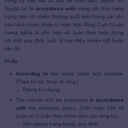
trong cả văn nói và viết để trích dẫn nguồn tin.
Ngược lại,
In accordance with
mang sắc thái trang
trọng hơn rất nhiều, thường xuất hiện trong các văn
bản hành chính, pháp lý hoặc hợp đồng. Cụm từ này
mang nghĩa là phù hợp với, tuân theo hoặc đúng
với một quy định, luật lệ hay điều khoản bắt buộc
nào đó.
Ví dụ
:
According to
the news, taxes will increase.
(Theo tin tức, thuế sẽ tăng.)
→ Thông tin chung.
The refund will be processed
in accordance
with
the company policy. (Việc hoàn tiền sẽ
được xử lý tuân theo chính sách của công ty.)
→ Văn phong trang trọng, quy định.