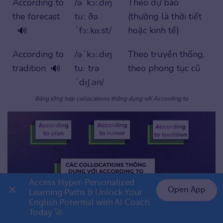
According to
/əˈkɔː.dɪŋ
Theo dự báo
the forecast
tuː ðə
(thường là thời tiết
ˈfɔː.kɑːst/
hoặc kinh tế)
🔊
According to
/əˈkɔː.dɪŋ
Theo truyền thống,
tradition
tuː trə
theo phong tục cũ
🔊
ˈdɪʃ.ən/
Bảng tổng hợp collocations thông dụng với According to
Access Hyper-Personalized 
Open App
Learning Paths & Unlock Your 
English Potential with AI Coach 
👉 Premium 1 năm chỉ 999K
Today 🚀