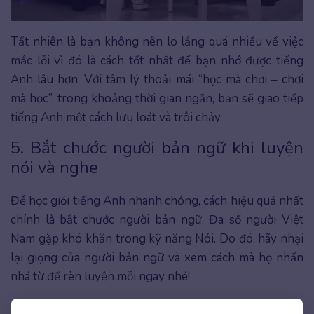
Tất nhiên là bạn không nên lo lắng quá nhiều về việc
mắc lỗi vì đó là cách tốt nhất để bạn nhớ được tiếng
Anh lâu hơn. Với tâm lý thoải mái “học mà chơi – chơi
mà học”, trong khoảng thời gian ngắn, bạn sẽ giao tiếp
tiếng Anh một cách lưu loát và trôi chảy.
5. Bắt chước người bản ngữ khi luyện
nói và nghe
Để học giỏi tiếng Anh nhanh chóng, cách hiệu quả nhất
chính là bắt chước người bản ngữ. Đa số người Việt
Nam gặp khó khăn trong kỹ năng Nói. Do đó, hãy nhại
lại giọng của người bản ngữ và xem cách mà họ nhấn
nhá từ để rèn luyện mỗi ngay nhé!
Bạn có thể bắt chước người bản xứ thông qua các kênh