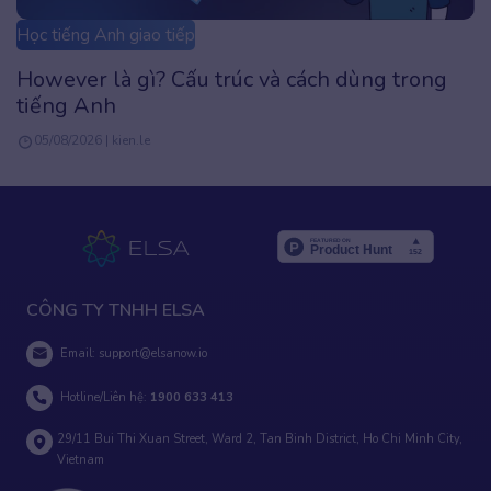
Học tiếng Anh giao tiếp
However là gì? Cấu trúc và cách dùng trong
tiếng Anh
05/08/2026 | kien.le
CÔNG TY TNHH ELSA
Email:
support@elsanow.io
Hotline/Liên hệ:
1900 633 413
29/11 Bui Thi Xuan Street, Ward 2, Tan Binh District, Ho Chi Minh City,
Vietnam