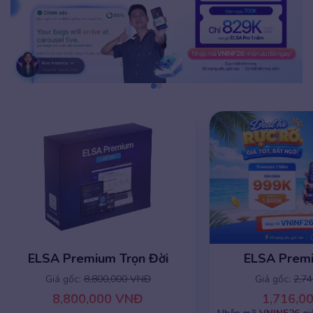
ELSA Premium Trọn Đời
ELSA Prem
Giá gốc:
8,800,000 VNĐ
Giá gốc:
2,7
8,800,000 VNĐ
1,716,0