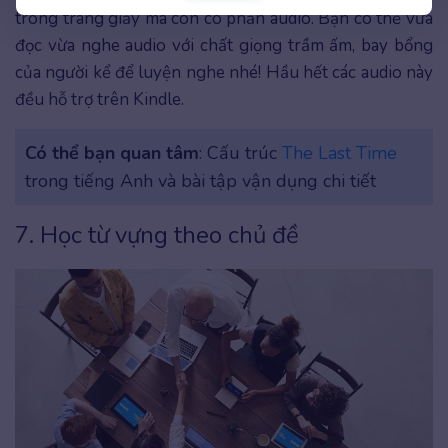
trong trang giấy mà còn có phần audio. Bạn có thể vừa
đọc vừa nghe audio với chất giọng trầm ấm, bay bổng
của người kể để luyện nghe nhé! Hầu hết các audio này
đều hỗ trợ trên Kindle.
Có thể bạn quan tâm
: Cấu trúc
The Last Time
trong tiếng Anh và bài tập vận dụng chi tiết
7. Học từ vựng theo chủ đề