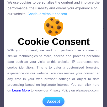
We use cookies to personalise the content and improve the
tin tức như BBC, CNN, VOA hoặc kênh Discovery
We use cookies to personalise the content and improve the
performance, the usability and overall your experience on
Channel, Cartoon Network, nghe nhạc US, UK để học
performance, the usability and overall your experience on
our website.
Continue without consent
tiếng Anh qua bài hát.
our website.
Continue without consent
>> Xem thêm: Top 7
App nghe tiếng Anh
tốt nhất
hiện nay
Cookie Consent
Cookie Consent
6. Học tiếng Anh thông qua truyện
With your consent, we and our partners use cookies or
ngắn thú vị, vui nhộn
With your consent, we and our partners use cookies or
similar technologies to store, access and process personal
similar technologies to store, access and process personal
data such as your visits to this website, IP addresses and
data such as your visits to this website, IP addresses and
Gia tăng vốn từ vựng từ những câu chuyện hấp dẫn
cookie identifiers. This is to cater a customised browsing
cookie identifiers. This is to cater a customised browsing
cũng như các cách diễn đạt hay ho và đậm chất “Tây” sẽ
experience on our website. You can revoke your consent at
experience on our website. You can revoke your consent at
giúp bạn nhanh chóng giao tiếp được tiếng Anh. Đây là
any time in your web browser settings or object to data
any time in your web browser settings or object to data
cách học tiếng Anh
hiệu quả được nhiều bạn mới bắt
processing based on legitimate interest. You can click here
processing based on legitimate interest. You can click here
on
Learn More
to know our Privacy Policy on elsaspeak.com
đầu học áp dụng bởi chúng không khô khan, máy móc
on
Learn More
to know our Privacy Policy on elsaspeak.com
mà lại rất gần gũi và thực tế.
Accept
Accept
Hiện nay, các mẫu truyện ngăn không còn gói gọn