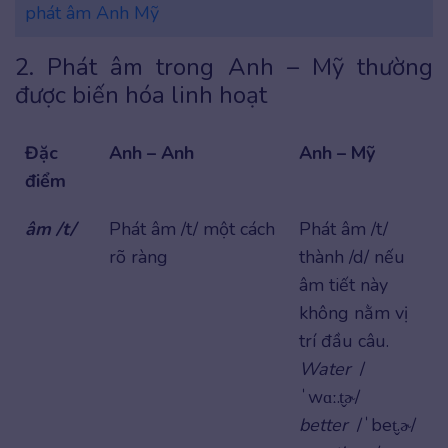
phát âm Anh Mỹ
2. Phát âm trong Anh – Mỹ thường
được biến hóa linh hoạt
Đặc
Anh – Anh
Anh – Mỹ
điểm
âm /t/
Phát âm /t/ một cách
Phát âm /t/
rõ ràng
thành /d/ nếu
âm tiết này
không nằm vị
trí đầu câu.
Water
/
ˈwɑː.t̬ɚ/
better
/ˈbet̬.ɚ/