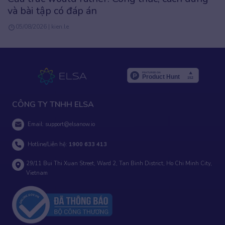
dùng & Bài tập chi tiết
05/08/2026 | kien.le
CÔNG TY TNHH ELSA
Email:
support@elsanow.io
Hotline/Liên hệ:
1900 633 413
29/11 Bui Thi Xuan Street, Ward 2, Tan Binh District, Ho Chi Minh City,
Vietnam