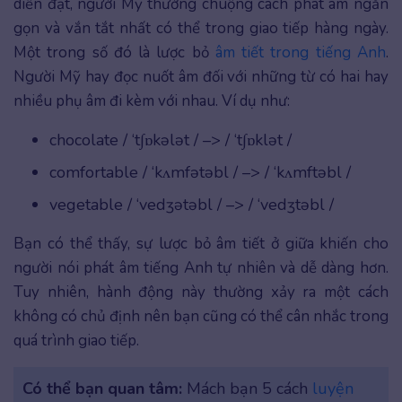
diễn đạt, người Mỹ thường chuộng cách phát âm ngắn
gọn và vắn tắt nhất có thể trong giao tiếp hàng ngày.
Một trong số đó là lược bỏ
âm tiết trong tiếng Anh
.
Người Mỹ hay đọc nuốt âm đối với những từ có hai hay
nhiều phụ âm đi kèm với nhau. Ví dụ như:
chocolate / ‘t∫ɒkələt / –> / ‘t∫ɒklət /
comfortable / ‘kʌmfətəbl / –> / ‘kʌmftəbl /
vegetable / ‘vedʒətəbl / –> / ‘vedʒtəbl /
Bạn có thể thấy, sự lược bỏ âm tiết ở giữa khiến cho
người nói phát âm tiếng Anh tự nhiên và dễ dàng hơn.
Tuy nhiên, hành động này thường xảy ra một cách
không có chủ định nên bạn cũng có thể cân nhắc trong
quá trình giao tiếp.
Có thể bạn quan tâm:
Mách bạn 5 cách
luyện