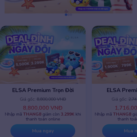
ELSA Premium 1 năm
ELSA Prem
Giá gốc:
2,745,000 VNĐ
Giá gốc:
8
1,716,000 VNĐ
8,800
Nhập mã
THANG8
giảm chỉ còn
799K
khi
Nhập mã
THANG
thanh toán online
thanh t
Mua ngay
Mu