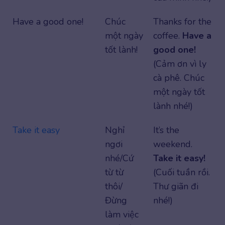
Have a good one!
Chúc
Thanks for the
một ngày
coffee.
Have a
tốt lành!
good one!
(Cảm ơn vì ly
cà phê. Chúc
một ngày tốt
lành nhé!)
Take it easy
Nghỉ
It’s the
ngơi
weekend.
nhé/Cứ
Take it easy!
từ từ
(Cuối tuần rồi.
thôi/
Thư giãn đi
Đừng
nhé!)
làm việc