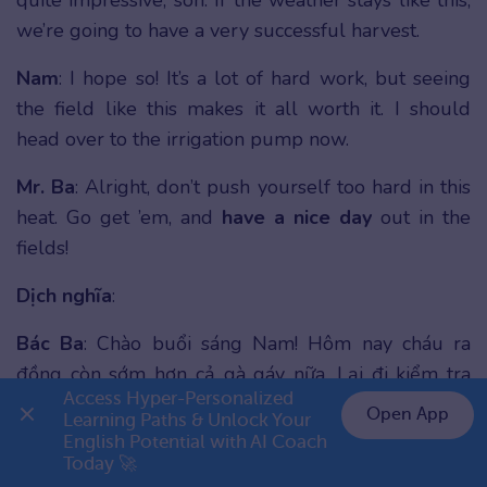
quite impressive, son. If the weather stays like this,
we’re going to have a very successful harvest.
Nam
: I hope so! It’s a lot of hard work, but seeing
the field like this makes it all worth it. I should
head over to the irrigation pump now.
Mr. Ba
: Alright, don’t push yourself too hard in this
heat. Go get ’em, and
have a nice day
out in the
fields!
Dịch nghĩa
:
Bác Ba
: Chào buổi sáng Nam! Hôm nay cháu ra
đồng còn sớm hơn cả gà gáy nữa. Lại đi kiểm tra
Access Hyper-Personalized 
đợt phân bón hữu cơ đó hả?
Open App
Learning Paths & Unlock Your 
English Potential with AI Coach 
👉 Premium 1 năm chỉ 799K
Nam
: Dạ chào bác Ba! Vâng ạ, cháu muốn đảm bảo
Today 🚀
độ ẩm của đất vừa đủ trước khi nắng gắt. Tuần này