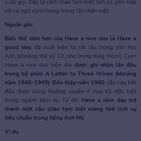
cuộc gọi. Đây là cách chào tạm biệt lịch sự, phù hợp
với cả ngữ cảnh trang trọng lẫn thân mật.
Nguồn gốc
:
Biến thể sớm hơn của Have a nice day là Have a
good day
, đã xuất hiện từ rất lâu trong văn học
Anh (khoảng thế kỷ 13, như trong King Horn). Cụm
Have a nice day hiện đại
được ghi nhận lần đầu
trong bộ phim A Letter to Three Wives
(khoảng
năm 1948-1949)
.
Đến thập niên 1960
, câu này bắt
đầu được dùng thường xuyên ở Hoa Kỳ, đặc biệt
trong ngành dịch vụ. Từ đó,
Have a nice day trở
thành một câu
chào tạm biệt mang tính lịch sự
tiêu chuẩn trong tiếng Anh Mỹ
.
Ví dụ
: