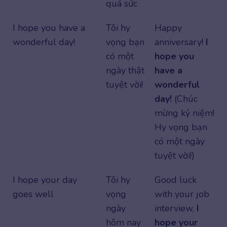
quá sức
I hope you have a
Tôi hy
Happy
wonderful day!
vọng bạn
anniversary!
I
có một
hope you
ngày thật
have a
tuyệt vời!
wonderful
day!
(Chúc
mừng kỷ niệm!
Hy vọng bạn
có một ngày
tuyệt vời!)
I hope your day
Tôi hy
Good luck
goes well
vọng
with your job
ngày
interview,
I
hôm nay
hope your