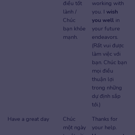
điều tốt
working with
lành /
you. I
wish
Chúc
you well
in
bạn khỏe
your future
mạnh.
endeavors.
(Rất vui được
làm việc với
bạn. Chúc bạn
mọi điều
thuận lợi
trong những
dự định sắp
tới.)
Have a great day
Chúc
Thanks for
một ngày
your help.