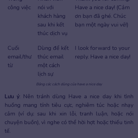
công việc
nói với
Have a nice day! (Cảm
khách hàng
ơn bạn đã ghé. Chúc
sau khi kết
bạn một ngày vui vẻ!)
thúc dịch vụ
Cuối
Dùng để kết
I look forward to your
email/thư
thúc email
reply. Have a nice day!
từ
một cách
lịch sự
Bảng các cách dùng của have a nice day
Lưu ý
: Nên tránh dùng Have a nice day khi tình
huống mang tính tiêu cực, nghiêm túc hoặc nhạy
cảm (ví dụ: sau khi xin lỗi, tranh luận, hoặc nói
chuyện buồn), vì nghe có thể hời hợt hoặc thiếu tinh
tế.