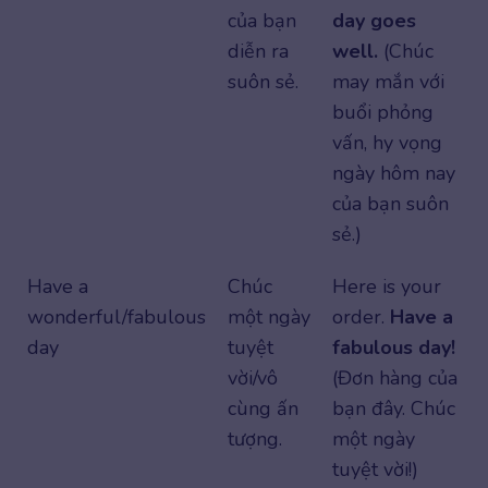
của bạn
day goes
diễn ra
well.
(Chúc
suôn sẻ.
may mắn với
buổi phỏng
vấn, hy vọng
ngày hôm nay
của bạn suôn
sẻ.)
Have a
Chúc
Here is your
wonderful/fabulous
một ngày
order.
Have a
day
tuyệt
fabulous day!
vời/vô
(Đơn hàng của
cùng ấn
bạn đây. Chúc
tượng.
một ngày
tuyệt vời!)