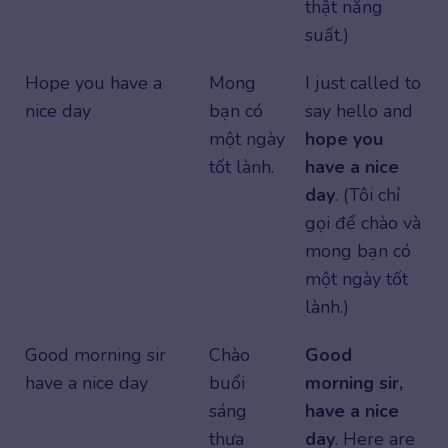
thật năng
suất.)
Hope you have a
Mong
I just called to
nice day
bạn có
say hello and
một ngày
hope you
tốt lành.
have a nice
day
. (Tôi chỉ
gọi để chào và
mong bạn có
một ngày tốt
lành.)
Good morning sir
Chào
Good
have a nice day
buổi
morning sir,
sáng
have a nice
thưa
day
. Here are