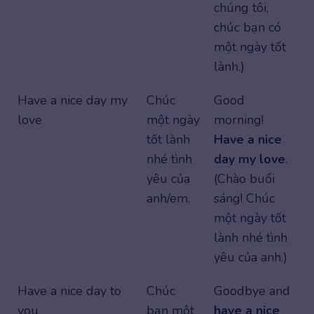
chúng tôi,
chúc bạn có
một ngày tốt
lành.)
Have a nice day my
Chúc
Good
love
một ngày
morning!
tốt lành
Have a nice
nhé tình
day my love
.
yêu của
(Chào buổi
anh/em.
sáng! Chúc
một ngày tốt
lành nhé tình
yêu của anh.)
Have a nice day to
Chúc
Goodbye and
you
bạn một
have a nice