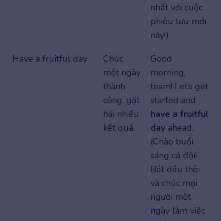
nhất với cuộc
phiêu lưu mới
này!)
Have a fruitful day
Chúc
Good
một ngày
morning,
thành
team! Let’s get
công, gặt
started and
hái nhiều
have a fruitful
kết quả.
day
ahead.
(Chào buổi
sáng cả đội!
Bắt đầu thôi
và chúc mọi
người một
ngày làm việc