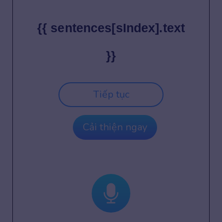
{{ sentences[sIndex].text
}}
Tiếp tục
Cải thiện ngay