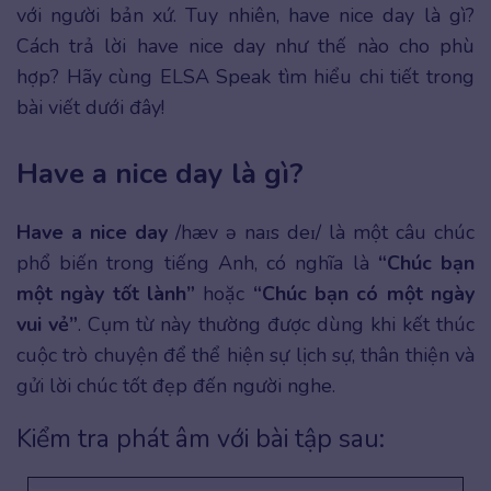
với người bản xứ. Tuy nhiên, have nice day là gì?
Cách trả lời have nice day như thế nào cho phù
hợp? Hãy cùng ELSA Speak tìm hiểu chi tiết trong
bài viết dưới đây!
Have a nice day là gì?
Have a nice day
/hæv ə naɪs deɪ/ là một câu chúc
phổ biến trong tiếng Anh, có nghĩa là
“Chúc bạn
một ngày tốt lành”
hoặc
“Chúc bạn có một ngày
vui vẻ”
. Cụm từ này thường được dùng khi kết thúc
cuộc trò chuyện để thể hiện sự lịch sự, thân thiện và
gửi lời chúc tốt đẹp đến người nghe.
Kiểm tra phát âm với bài tập sau: