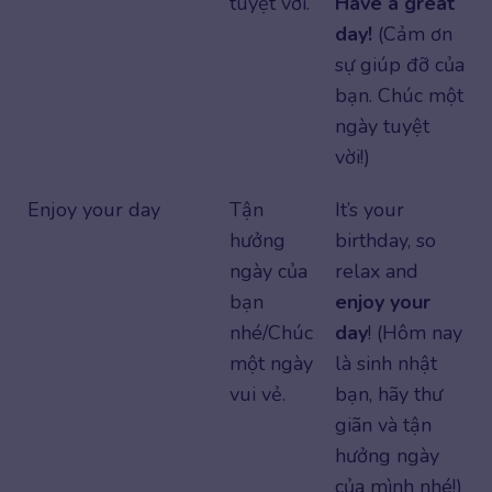
tuyệt vời.
Have a great
day!
(Cảm ơn
sự giúp đỡ của
bạn. Chúc một
ngày tuyệt
vời!)
Enjoy your day
Tận
It’s your
hưởng
birthday, so
ngày của
relax and
bạn
enjoy your
nhé/Chúc
day
! (Hôm nay
một ngày
là sinh nhật
vui vẻ.
bạn, hãy thư
giãn và tận
hưởng ngày
của mình nhé!)