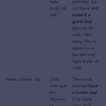
ngày
potential. Go
tuyệt vời
out there and
nhé.
make it a
great day
!
(Bạn có rất
nhiều tiềm
năng. Hãy ra
ngoài kia và
tạo nên một
ngày tuyệt vời
nhé!)
Have a lovely day
Chúc
The sun is
một ngày
shining!
Have
êm
a lovely day
!
đềm/vui
(Trời đang
vẻ.
nắng đẹp!