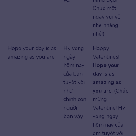
Chúc một
ngày vui vẻ
nhẹ nhàng
nhé!)
Hope your day is as
Hy vọng
Happy
amazing as you are
ngày
Valentine’s!
hôm nay
Hope your
của bạn
day is as
tuyệt vời
amazing as
như
you are
. (Chúc
chính con
mừng
người
Valentine! Hy
bạn vậy.
vọng ngày
hôm nay của
em tuyệt vời