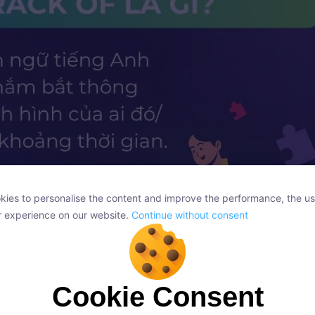
ies to personalise the content and improve the performance, the us
ies to personalise the content and improve the performance, the us
r experience on our website.
Continue without consent
r experience on our website.
Continue without consent
Cookie Consent
Cookie Consent
p track of có nghĩa là theo dõi
onsent, we and our partners use cookies or similar technologies to s