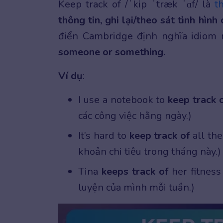
Keep track of /ˈkip ˈtræk ˈɑf/ là
t
thông tin, ghi lại/theo sát tình hìn
điển Cambridge định nghĩa idiom
someone or something.
Ví dụ
:
I use a notebook to
keep track 
các công việc hằng ngày.)
It’s hard to
keep track of
all the
khoản chi tiêu trong tháng này.)
Tina
keeps track of
her fitness
luyện của mình mỗi tuần.)