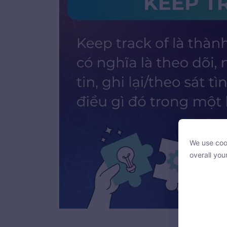
We use cook
We use cook
overall you
overall you
Kee
With your c