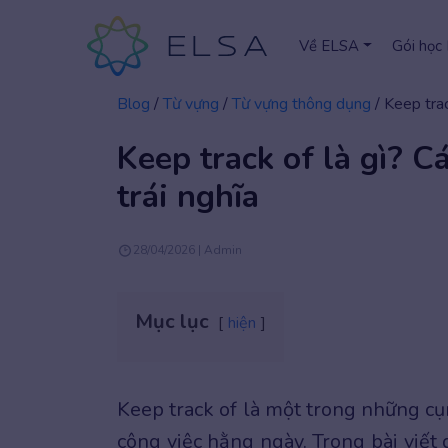
Về ELSA
Gói học
Blog
/
Từ vựng
/
Từ vựng thông dụng
/
Keep trac
Keep track of là gì? C
trái nghĩa
28/04/2026 | Admin
Mục lục
hiện
Keep track of là một trong những cụ
công việc hằng ngày. Trong bài viế