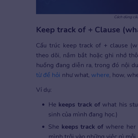
Cách dùng cấu
Keep track of + Clause (
Cấu trúc keep track of + clause 
theo dõi, nắm bắt hoặc ghi nhớ thôn
huống đang diễn ra, trong đó nội d
từ để hỏi
như what,
where
, how, wh
Ví dụ:
He
keeps track of
what his stu
sinh của mình đang học.)
She
keeps track of
where her t
mình trôi vào những việc gì mỗi 