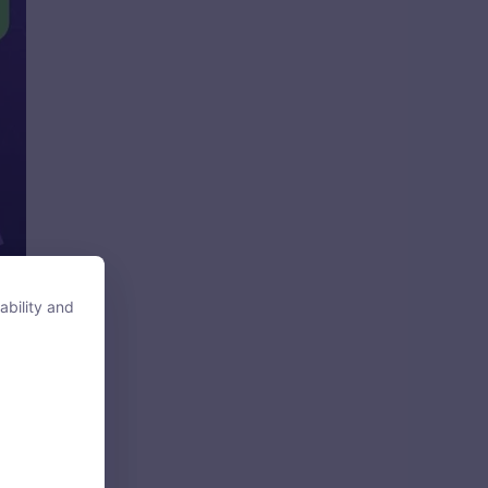
ability and
ability and
tore, access