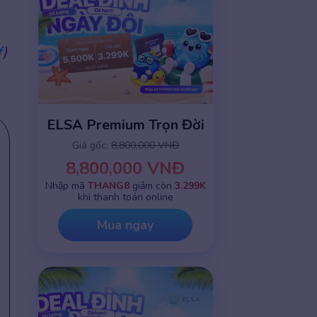
f
)
ELSA Premium Trọn Đời
Giá gốc:
8,800,000 VNĐ
8,800,000 VNĐ
Nhập mã
THANG8
giảm còn
3.299K
khi thanh toán online
Mua ngay