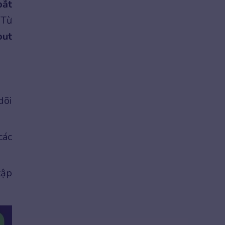
bắt
 Từ
out
dõi
các
tập