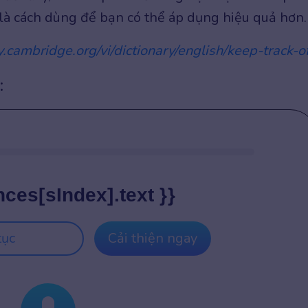
 là cách dùng để bạn có thể áp dụng hiệu quả hơn.
ry.cambridge.org/vi/dictionary/english/keep-track-o
:
nces[sIndex].text }}
tục
Cải thiện ngay