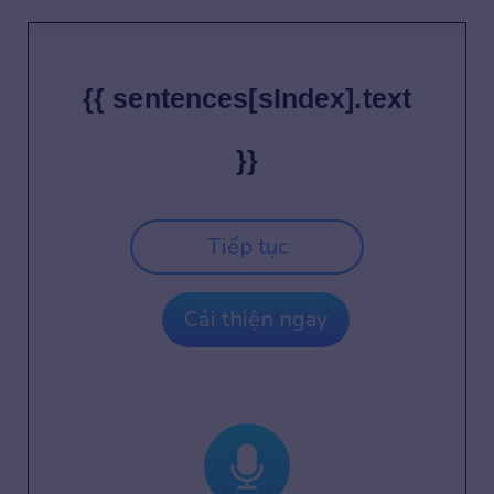
{{ sentences[sIndex].text
}}
Tiếp tục
Cải thiện ngay