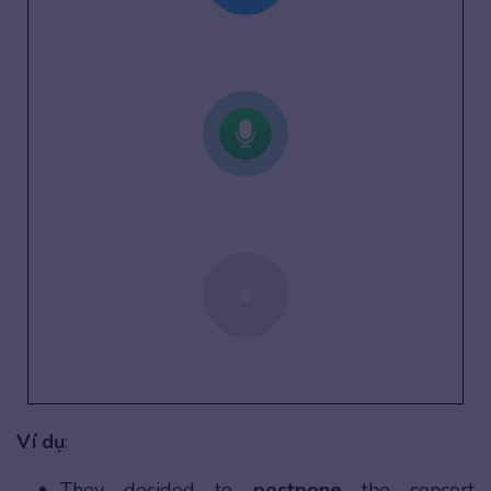
Ví dụ
:
They decided to
postpone
the concert