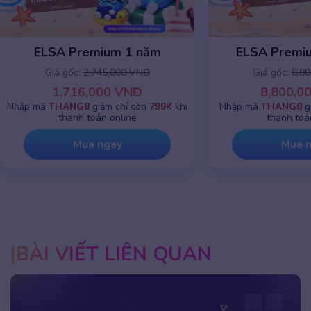
ELSA Premium 1 năm
ELSA Premiu
Giá gốc:
2,745,000 VNĐ
Giá gốc:
8,8
1,716,000 VNĐ
8,800,0
Nhập mã
THANG8
giảm chỉ còn
799K
khi
Nhập mã
THANG8
g
thanh toán online
thanh toá
Mua ngay
Mua 
BÀI VIẾT LIÊN QUAN