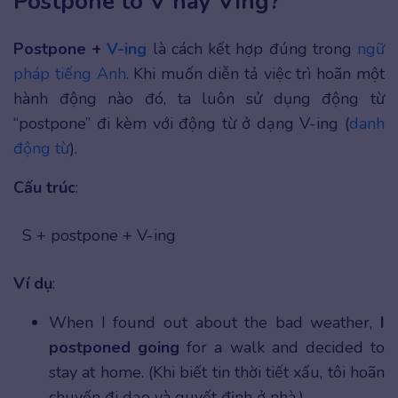
Postpone to V hay Ving?
Postpone +
V-ing
là cách kết hợp đúng trong
ngữ
pháp tiếng Anh
. Khi muốn diễn tả việc trì hoãn một
hành động nào đó, ta luôn sử dụng động từ
“postpone” đi kèm với động từ ở dạng V-ing (
danh
động từ
).
Cấu trúc
:
S + postpone + V-ing
Ví dụ
:
When I found out about the bad weather,
I
postponed going
for a walk and decided to
stay at home. (Khi biết tin thời tiết xấu, tôi hoãn
chuyến đi dạo và quyết định ở nhà.)