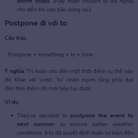
storm stops
. (Hãy hoãn chuyến đi dã ngoại
cho đến khi cơn bão dừng lại.)
Postpone đi với to
Cấu trúc
:
Postpone + something + to + time
Ý nghĩa
: Trì hoãn cho đến một thời điểm cụ thể nào
đó. Khác với “until”, “to” nhấn mạnh rằng phải đạt
đến thời điểm đó mới tiếp tục được.
Ví dụ
:
They’ve decided to
postpone the event to
next summer
to ensure better weather
conditions. (Họ đã quyết định hoãn sự kiện đến