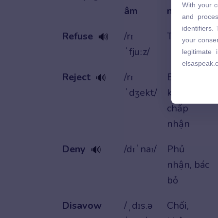
With your c
âm
nghĩa
and proces
and proces
identifiers
identifiers
Refuse
/rɪ
Từ chối
your consen
🔊
your consen
legitimate
ˈfjuːz/
legitimate
elsaspeak.
elsaspeak.
Reject
/rɪ
Bác bỏ,
🔊
ˈdʒekt/
không
chấp
nhận
Deny
/dɪˈnaɪ/
Phủ
🔊
nhận, bác
bỏ
Disavow
/ˌdɪs.ə
Chối,