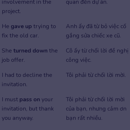
involvement in the
quan đến dự án.
project.
He
gave up
trying to
Anh ấy đã từ bỏ việc cố
fix the old car.
gắng sửa chiếc xe cũ.
She
turned down
the
Cô ấy từ chối lời đề nghị
job offer.
công việc.
I had to decline the
Tôi phải từ chối lời mời.
invitation.
I must
pass on
your
Tôi phải từ chối lời mời
invitation, but thank
của bạn, nhưng cảm ơn
you anyway.
bạn rất nhiều.