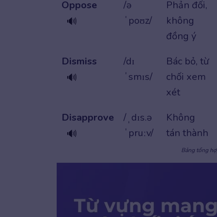
Oppose
/ə
Phản đối,
ˈpoʊz/
không
🔊
đồng ý
Dismiss
/dɪ
Bác bỏ, từ
ˈsmɪs/
chối xem
🔊
xét
Disapprove
/ˌdɪs.ə
Không
ˈpruːv/
tán thành
🔊
Bảng tổng hợ