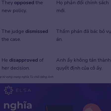
They
opposed
the
Họ phản đối chính sách
new policy.
mới.
The judge
dismissed
Thẩm phán đã bác bỏ v
the case.
án.
He
disapproved
of
Anh ấy không tán thành
her decision.
quyết định của cô ấy.
p từ vựng mang nghĩa Từ chối tiếng Anh