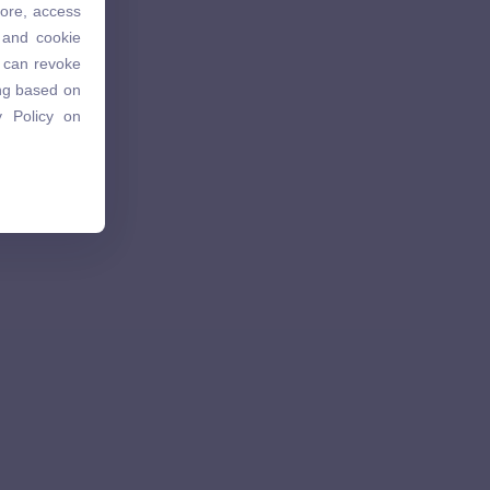
tore, access
 and cookie
 and cookie
u can revoke
u can revoke
ing based on
ing based on
 Policy on
 Policy on
.