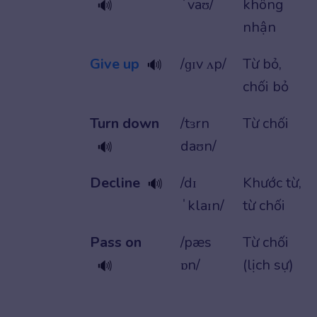
ˈvaʊ/
không
🔊
nhận
Give up
/ɡɪv ʌp/
Từ bỏ,
🔊
chối bỏ
Turn down
/tɜrn
Từ chối
daʊn/
🔊
Decline
/dɪ
Khước từ,
🔊
ˈklaɪn/
từ chối
Pass on
/pæs
Từ chối
ɒn/
(lịch sự)
🔊