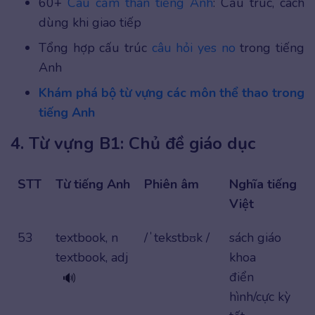
60+
Câu cảm thán tiếng Anh
: Cấu trúc, cách
dùng khi giao tiếp
Tổng hợp cấu trúc
câu hỏi yes no
trong tiếng
Anh
Khám phá bộ từ vựng các môn thể thao trong
tiếng Anh
4. Từ vựng B1: Chủ đề giáo dục
STT
Từ tiếng Anh
Phiên âm
Nghĩa tiếng
Việt
53
textbook, n
/ˈtekstbʊk /
sách giáo
textbook, adj
khoa
điển
🔊
hình/cực kỳ