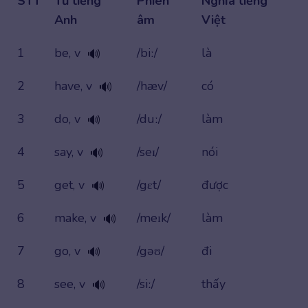
STT
Từ tiếng
Phiên
Nghĩa tiếng
Anh
âm
Việt
1
be, v
/biː/
là
🔊
2
have, v
/hæv/
có
🔊
3
do, v
/duː/
làm
🔊
4
say, v
/seɪ/
nói
🔊
5
get, v
/gɛt/
được
🔊
6
make, v
/meɪk/
làm
🔊
7
go, v
/gəʊ/
đi
🔊
8
see, v
/siː/
thấy
🔊