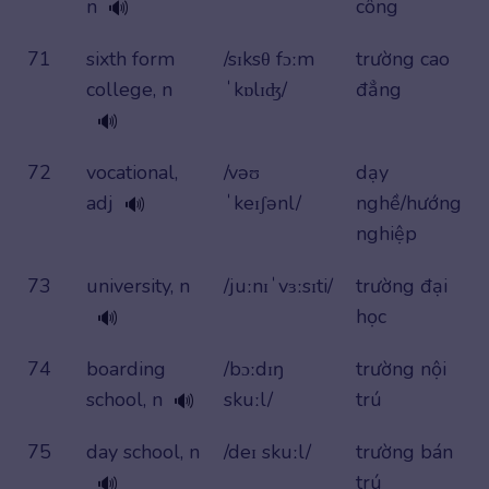
n
công
🔊
71
sixth form
/sɪksθ fɔːm
trường cao
college, n
ˈkɒlɪʤ/
đẳng
🔊
72
vocational,
/vəʊ
dạy
adj
ˈkeɪʃənl/
nghề/hướng
🔊
nghiệp
73
university, n
/juːnɪˈvɜːsɪti/
trường đại
học
🔊
74
boarding
/bɔːdɪŋ
trường nội
school, n
skuːl/
trú
🔊
75
day school, n
/deɪ skuːl/
trường bán
trú
🔊