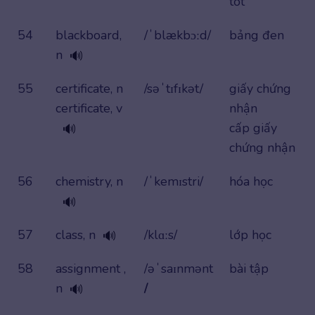
tốt
54
blackboard,
/ˈblækbɔːd/
bảng đen
n
🔊
55
certificate, n
/səˈtɪfɪkət/
giấy chứng
certificate, v
nhận
cấp giấy
🔊
chứng nhận
56
chemistry, n
/ˈkemɪstri/
hóa học
🔊
57
class, n
/klɑːs/
lớp học
🔊
58
assignment ,
/əˈsaɪnmənt
bài tập
n
/
🔊