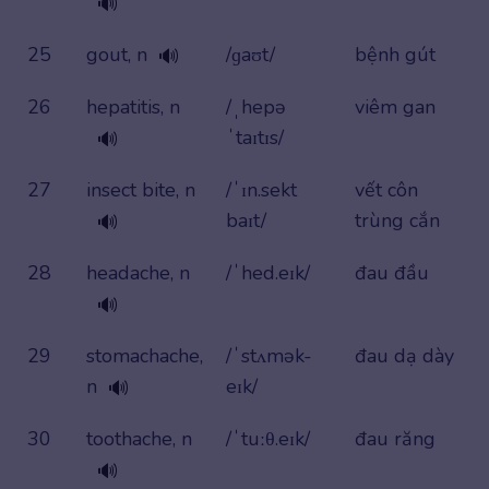
🔊
25
gout, n
/ɡaʊt/
bệnh gút
🔊
26
hepatitis, n
/ˌhepə
viêm gan
ˈtaɪtɪs/
🔊
27
insect bite, n
/ˈɪn.sekt
vết côn
baɪt/
trùng cắn
🔊
28
headache, n
/ˈhed.eɪk/
đau đầu
🔊
29
stomachache,
/ˈstʌmək-
đau dạ dày
n
eɪk/
🔊
30
toothache, n
/ˈtuːθ.eɪk/
đau răng
🔊