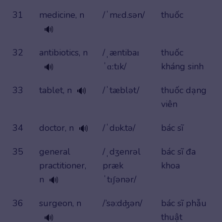
31
medicine, n
/ˈmɛd.sən/
thuốc
🔊
32
antibiotics, n
/ˌæntibaɪ
thuốc
ˈɑːtɪk/
kháng sinh
🔊
33
tablet, n
/ˈtæblət/
thuốc dạng
🔊
viên
34
doctor, n
/ˈdɒk.tə/
bác sĩ
🔊
35
general
/ˌdʒenrəl
bác sĩ đa
practitioner,
præk
khoa
n
ˈtɪʃənər/
🔊
36
surgeon, n
/’sə:dʤən/
bác sĩ phẫu
thuật
🔊