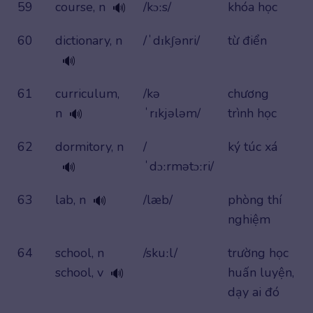
59
course, n
/kɔːs/
khóa học
🔊
60
dictionary, n
/ˈdɪkʃənri/
từ điển
🔊
61
curriculum,
/kə
chương
n
ˈrɪkjələm/
trình học
🔊
62
dormitory, n
/
ký túc xá
ˈdɔːrmətɔːri/
🔊
63
lab, n
/læb/
phòng thí
🔊
nghiệm
64
school, n
/skuːl/
trường học
school, v
huấn luyện,
🔊
dạy ai đó