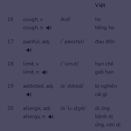
Việt
16
cough, v
/kɒf/
ho
cough, n
tiếng ho
🔊
17
painful, adj
/ˈpeɪn.fəl/
đau đớn
🔊
18
limit, v
/ˈlɪm.ɪt/
hạn chế
limit, n
giới hạn
🔊
19
addicted, adj
/əˈdɪk.tɪd/
bị nghiện
cái gì
🔊
20
allergic, adj
/əˈlɜː.dʒɪk/
dị ứng
allergy, n
bệnh dị
🔊
ứng, cơn dị