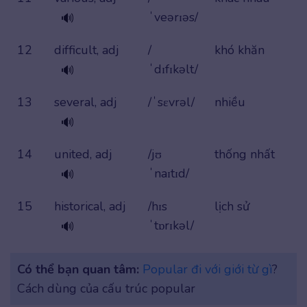
ˈveərɪəs/
🔊
12
difficult, adj
/
khó khăn
ˈdɪfɪkəlt/
🔊
13
several, adj
/ˈsɛvrəl/
nhiều
🔊
14
united, adj
/jʊ
thống nhất
ˈnaɪtɪd/
🔊
15
historical, adj
/hɪs
lịch sử
ˈtɒrɪkəl/
🔊
Có thể bạn quan tâm:
Popular đi với giới từ gì
?
Cách dùng của cấu trúc popular