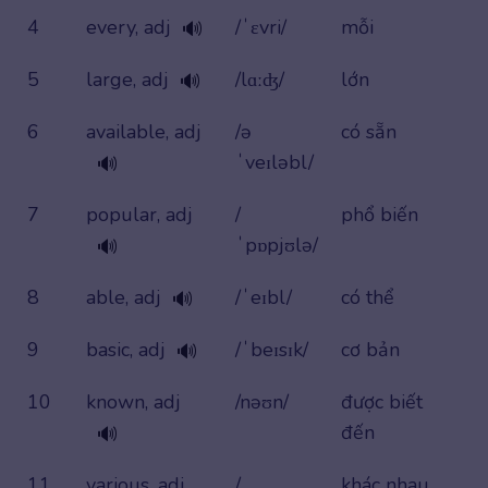
4
every, adj
/ˈɛvri/
mỗi
🔊
5
large, adj
/lɑːʤ/
lớn
🔊
6
available, adj
/ə
có sẵn
ˈveɪləbl/
🔊
7
popular, adj
/
phổ biến
ˈpɒpjʊlə/
🔊
8
able, adj
/ˈeɪbl/
có thể
🔊
9
basic, adj
/ˈbeɪsɪk/
cơ bản
🔊
10
known, adj
/nəʊn/
được biết
đến
🔊
11
various, adj
/
khác nhau