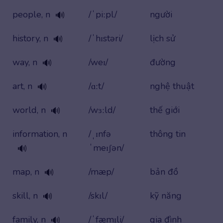
people, n
/ˈpiːpl/
người
🔊
history, n
/ˈhɪstəri/
lịch sử
🔊
way, n
/weɪ/
đường
🔊
art, n
/ɑːt/
nghệ thuật
🔊
world, n
/wɜːld/
thế giới
🔊
information, n
/ˌɪnfə
thông tin
ˈmeɪʃən/
🔊
map, n
/mæp/
bản đồ
🔊
skill, n
/skɪl/
kỹ năng
🔊
family, n
/ˈfæmɪli/
gia đình
🔊