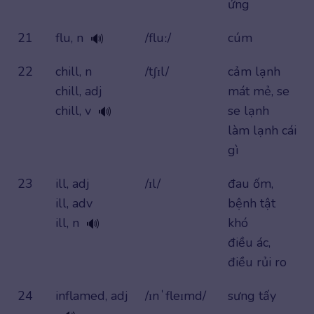
ứng
21
flu, n
/fluː/
cúm
🔊
22
chill, n
/tʃɪl/
cảm lạnh
chill, adj
mát mẻ, se
chill, v
se lạnh
🔊
làm lạnh cái
gì
23
ill, adj
/ɪl/
đau ốm,
ill, adv
bệnh tật
ill, n
khó
🔊
điều ác,
điều rủi ro
24
inflamed, adj
/ɪnˈfleɪmd/
sưng tấy