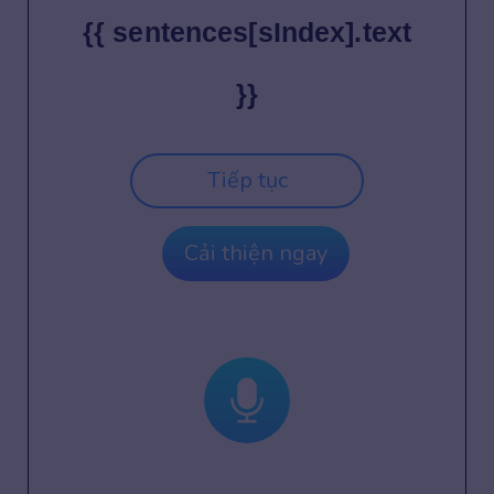
{{ sentences[sIndex].text
}}
Tiếp tục
Cải thiện ngay