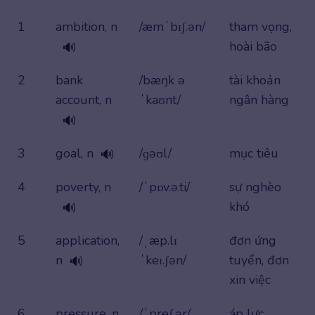
1
ambition, n
/æmˈbɪʃ.ən/
tham vọng,
hoài bão
🔊
2
bank
/bæŋk ə
tài khoản
account, n
ˈkaʊnt/
ngân hàng
🔊
3
goal, n
/ɡəʊl/
mục tiêu
🔊
4
poverty, n
/ˈpɒv.ə.ti/
sự nghèo
khó
🔊
5
application,
/ˌæp.lɪ
đơn ứng
n
ˈkeɪ.ʃən/
tuyển, đơn
🔊
xin việc
6
pressure, n
/ˈpreʃ.ər/
áp lực