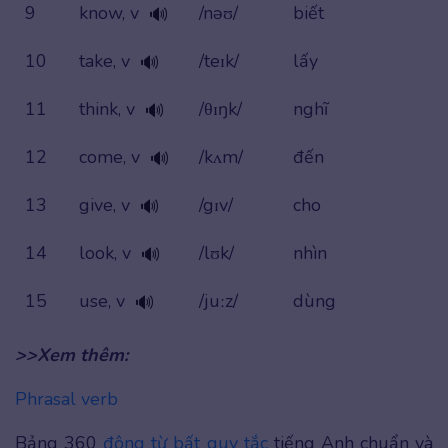
9
know, v
/nəʊ/
biết
🔊
10
take, v
/teɪk/
lấy
🔊
11
think, v
/θɪŋk/
nghĩ
🔊
12
come, v
/kʌm/
đến
🔊
13
give, v
/gɪv/
cho
🔊
14
look, v
/lʊk/
nhìn
🔊
15
use, v
/juːz/
dùng
🔊
>>Xem thêm:
Phrasal verb
Bảng 360
động từ bất quy tắc
tiếng Anh chuẩn và