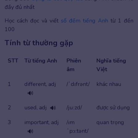
đầy đủ nhất
Học cách đọc và viết
số đếm tiếng Anh
từ 1 đến
100
Tính từ thường gặp
STT
Từ tiếng Anh
Phiên
Nghĩa tiếng
âm
Việt
1
different, adj
/ˈdɪfrənt/
khác nhau
🔊
2
used, adj
/juːzd/
được sử dụng
🔊
3
important, adj
/ɪm
quan trọng
ˈpɔːtənt/
🔊