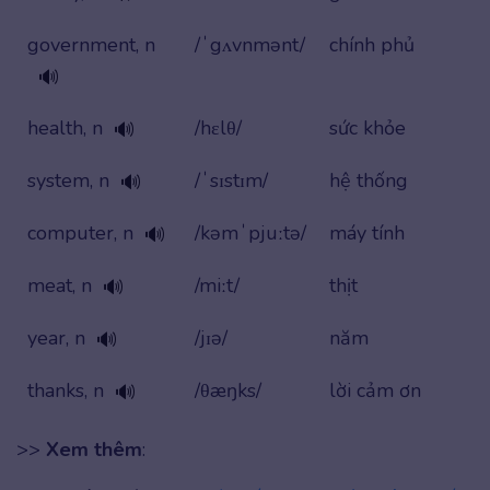
government, n
/ˈgʌvnmənt/
chính phủ
🔊
health, n
/hɛlθ/
sức khỏe
🔊
system, n
/ˈsɪstɪm/
hệ thống
🔊
computer, n
/kəmˈpjuːtə/
máy tính
🔊
meat, n
/miːt/
thịt
🔊
year, n
/jɪə/
năm
🔊
thanks, n
/θæŋks/
lời cảm ơn
🔊
>>
Xem thêm
: