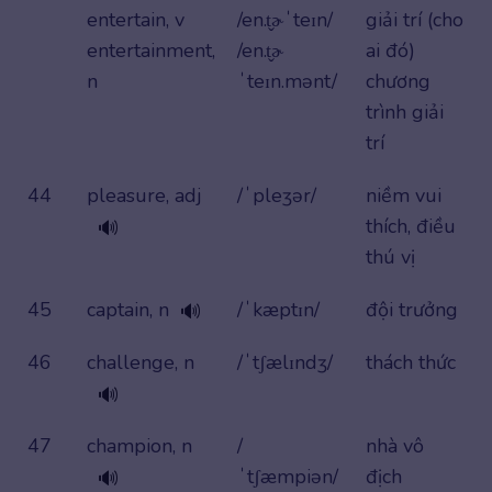
entertain, v
/en.t̬ɚˈteɪn/
giải trí (cho
entertainment,
/en.t̬ɚ
ai đó)
n
ˈteɪn.mənt/
chương
trình giải
trí
44
pleasure, adj
/ˈpleʒər/
niềm vui
thích, điều
🔊
thú vị
45
captain, n
/ˈkæptɪn/
đội trưởng
🔊
46
challenge, n
/ˈtʃælɪndʒ/
thách thức
🔊
47
champion, n
/
nhà vô
ˈtʃæmpiən/
địch
🔊