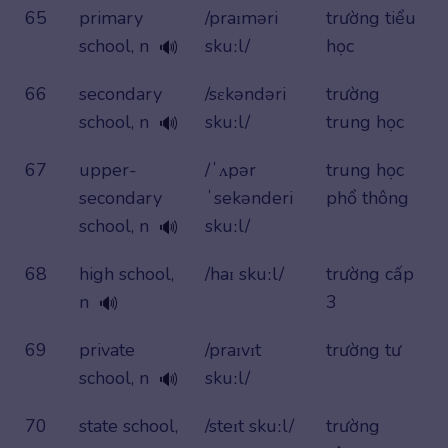
65
primary
/praɪməri
trường tiểu
school, n
skuːl/
học
🔊
66
secondary
/sɛkəndəri
trường
school, n
skuːl/
trung học
🔊
67
upper-
/ˈʌpər
trung học
secondary
ˈsekənderi
phổ thông
school, n
skuːl/
🔊
68
high school,
/haɪ skuːl/
trường cấp
n
3
🔊
69
private
/praɪvɪt
trường tư
school, n
skuːl/
🔊
70
state school,
/steɪt skuːl/
trường