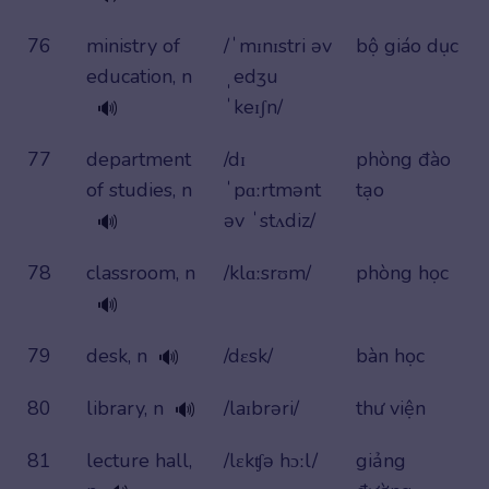
76
ministry of
/ˈmɪnɪstri əv
bộ giáo dục
education, n
ˌedʒu
ˈkeɪʃn/
🔊
77
department
/dɪ
phòng đào
of studies, n
ˈpɑːrtmənt
tạo
əv ˈstʌdiz/
🔊
78
classroom, n
/klɑːsrʊm/
phòng học
🔊
79
desk, n
/dɛsk/
bàn học
🔊
80
library, n
/laɪbrəri/
thư viện
🔊
81
lecture hall,
/lɛkʧə hɔːl/
giảng