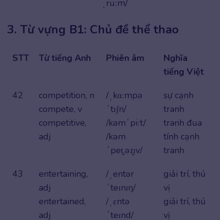
ˌruːm/
3. Từ vựng B1: Chủ đề thể thao
STT
Từ tiếng Anh
Phiên âm
Nghĩa
tiếng Việt
42
competition, n
/ˌkɑːmpə
sự cạnh
compete, v
ˈtɪʃn/
tranh
competitive,
/kəmˈpiːt/
tranh đua
adj
/kəm
tính cạnh
ˈpet̬.ə.t̬ɪv/
tranh
43
entertaining,
/ˌentər
giải trí, thú
adj
ˈteɪnɪŋ/
vị
entertained,
/ˌɛntə
giải trí, thú
adj
ˈteɪnd/
vị