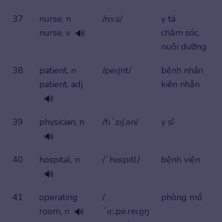
37
nurse, n
/nɜːs/
y tá
nurse, v
chăm sóc,
🔊
nuôi dưỡng
38
patient, n
/peɪʃnt/
bệnh nhân
patient, adj
kiên nhẫn
🔊
39
physician, n
/fɪˈzɪʃ.ən/
y sĩ
🔊
40
hospital, n
/ˈhɒspɪtl/
bệnh viện
🔊
41
operating
/
phòng mổ
room, n
ˈɑː.pə.reɪ.t̬ɪŋ
🔊