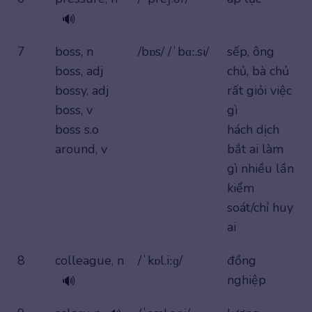
🔊
7
boss, n
/bɒs/ /ˈbɑː.si/
sếp, ông
boss, adj
chủ, bà chủ
bossy, adj
rất giỏi việc
boss, v
gì
boss s.o
hách dịch
around, v
bắt ai làm
gì nhiều lần
kiểm
soát/chỉ huy
ai
8
colleague, n
/ˈkɒl.iːɡ/
đồng
nghiệp
🔊