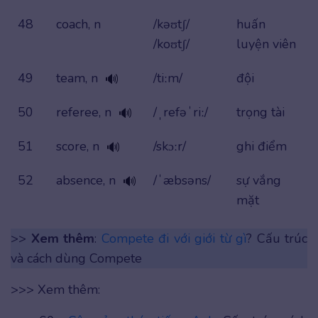
48
coach, n
/kəʊtʃ/
huấn
/koʊtʃ/
luyện viên
49
team, n
/tiːm/
đội
🔊
50
referee, n
/ˌrefəˈriː/
trọng tài
🔊
51
score, n
/skɔːr/
ghi điểm
🔊
52
absence, n
/ˈæbsəns/
sự vắng
🔊
mặt
>>
Xem thêm
:
Compete đi với giới từ gì
? Cấu trúc
và cách dùng Compete
>>> Xem thêm: