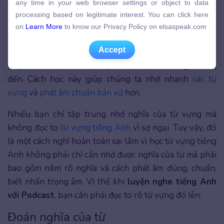
any time in your web browser settings or object to data
tóm tắt nội dung vừa nghe được. Như vậy sẽ giúp bạn
processing based on legitimate interest. You can click here
processing based on legitimate interest. You can click here
nhanh chóng ghi nhớ cách sử dụng từ vựng hơn đó.
on
Learn More
to know our Privacy Policy on elsaspeak.com
on
Learn More
to know our Privacy Policy on elsaspeak.com
Lặp lại các cụm từ đã nghe được
Accept
Accept
Đây là cách học rất hiệu quả tuy được rất ít người biết
đến. Cách học này giúp chúng ta nhớ nhanh
các từ
vựng
và
phát âm chuẩn bản xứ
hơn.
Nhiều bạn chỉ tập trung nhớ nghĩa của từ vựng mà
không đọc to
từ vựng tiếng Anh
vì sợ ngại. Tuy vậy, đó
là một cách nghĩ hoàn toàn sai lầm vì học từ vựng tiếng
Anh không phải chỉ cần nhớ được nghĩa của từ mà phải
bao gồm nắm rõ nghĩa và cách phát âm đúng, chuẩn,
biết nhấn trọng âm. Vì thế khi
luyện nghe tiếng Anh
với Podcast
, bạn cần phải đọc to rõ từ vựng đó lên.
Đoán nghĩa của từ