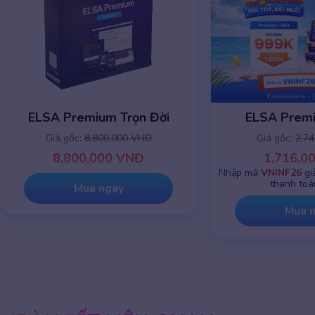
ELSA Premium Trọn Đời
ELSA Prem
Giá gốc:
8,800,000 VNĐ
Giá gốc:
2,7
8,800,000 VNĐ
1,716,0
Nhập mã
VNINF26
gi
thanh toá
Mua ngay
Mua 