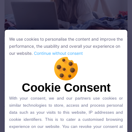
We use cookies to personalise the content and improve the
We use cookies to personalise the content and improve the
Tóm tắt nội dung nghe được
performance, the usability and overall your experience on
performance, the usability and overall your experience on
our website.
Continue without consent
our website.
Continue without consent
Đối với phương pháp
luyện nghe tiếng Anh
này, bạn
không nhất thiết phải nghe một cách
nghe tiếng Anh
thụ động
hết một đoạn văn rồi mới tóm tắt lại nội dung
đã nghe. Điều bạn nên làm là hãy chủ động ghi chú
Cookie Consent
Cookie Consent
theo từng từ/ cụm từ. Bạn không nên cố gắng viết hết
With your consent, we and our partners use cookies or
With your consent, we and our partners use cookies or
những nội dung bạn nghe, hãy viết những từ hoặc cụm
similar technologies to store, access and process personal
similar technologies to store, access and process personal
từ mới mà bạn không rõ nghĩa hoặc quên nghĩa.
data such as your visits to this website, IP addresses and
data such as your visits to this website, IP addresses and
cookie identifiers. This is to cater a customised browsing
Sau khi nghe xong bạn hãy tra từ điển về nghĩa của
cookie identifiers. This is to cater a customised browsing
experience on our website. You can revoke your consent at
experience on our website. You can revoke your consent at
những từ này và dùng chính những từ vựng mới này để
any time in your web browser settings or object to data