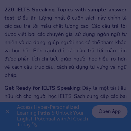
220 IELTS Speaking Topics with sample answer
test:
Điều ấn tượng nhất ở cuốn sách này chính là
các câu trả lời mẫu chất lượng cao. Các câu trả lời
được viết bởi các chuyên gia, sử dụng ngôn ngữ tự
nhiên và đa dạng, giúp người học có thể tham khảo
và học hỏi. Bên cạnh đó, các câu trả lời mẫu còn
được phân tích chi tiết, giúp người học hiểu rõ hơn
về cách cấu trúc câu, cách sử dụng từ vựng và ngữ
pháp.
Get Ready for IELTS Speaking
: Đây là một tài liệu
hữu ích cho người học IELTS. Sách cung cấp các bài
tập thực hành đa dạng, giúp người học làm quen
Access Hyper-Personalized 
Open App
với các chủ đề thường gặp trong bài thi. Ngoài ra
Learning Paths & Unlock Your 
English Potential with AI Coach 
sách còn giải thích chi tiết về các tiêu chí chấm điểm
👉 Premium 1 năm chỉ 999K
Today 🚀
giúp người học hiểu rõ hơn về những gì cần cải