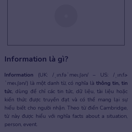
Information là gì?
Information
(UK: /ˌɪn.fəˈmeɪ.ʃən/ – US: /ˌɪn.fɚ
ˈmeɪ.ʃən/) là một danh từ, có nghĩa là
thông tin, tin
tức
, dùng để chỉ các tin tức, dữ liệu, tài liệu hoặc
kiến thức được truyền đạt và có thể mang lại sự
hiểu biết cho người nhận. Theo từ điển Cambridge,
từ này được hiểu với nghĩa facts about a situation,
person, event.