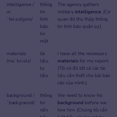
intelligence /
thông
The agency gathers
ɪn
tin
military
intelligence
. (Cơ
ˈtel.ə.dʒəns/
tình
quan đó thu thập thông
báo,
tin tình báo quân sự.)
tin
mật
materials
tài
I have all the necessary
/məˈtɪri.əlz/
liệu,
materials
for my report.
tư
(Tôi có đủ tất cả các tài
liệu
liệu cần thiết cho bài báo
cáo của mình.)
background /
thông
We need to know his
ˈbæk.ɡraʊnd/
tin
background
before we
nền,
hire him. (Chúng tôi cần