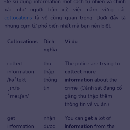
Để sử dụng information một cách tự nhiên và chính
xác như người bản xứ, việc nắm vững các
collocations
là vô cùng quan trọng. Dưới đây là
những cụm từ phổ biến nhất mà bạn nên biết.
Collocations
Dịch
Ví dụ
nghĩa
collect
thu
The police are trying to
information
thập
collect
more
/kəˈlekt
thông
information
about the
ˌɪn.fɚ
tin
crime. (Cảnh sát đang cố
ˈmeɪ.ʃən/
gắng thu thập thêm
thông tin về vụ án.)
get
nhận
You can
get
a lot of
information
được
information
from the