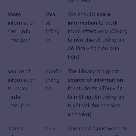
share
chia
We should
share
information
sẻ
information
to work
/ʃer ˌɪn.fɚ
thông
more effectively. (Chúng
ˈmeɪ.ʃən/
tin
ta nên chia sẻ thông tin
để làm việc hiệu quả
hơn.)
source of
nguồn
The library is a great
information
thông
source
of
information
/sɔːrs əv
tin
for students. (Thư viện
ˌɪn.fɚ
là một nguồn thông tin
ˈmeɪ.ʃən/
tuyệt vời cho học sinh,
sinh viên.)
access
truy
You need a password to