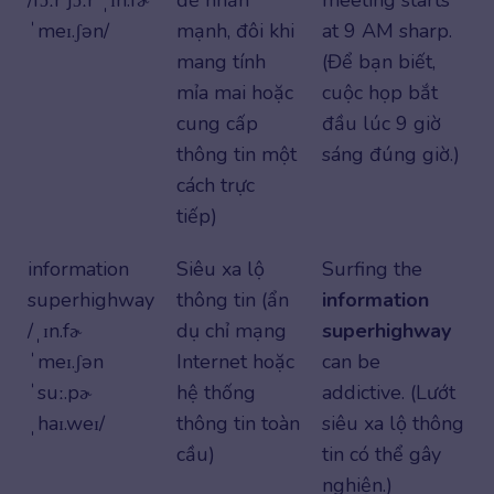
/fɔːr jɔːr ˌɪn.fɚ
để nhấn
meeting starts
ˈmeɪ.ʃən/
mạnh, đôi khi
at 9 AM sharp.
mang tính
(Để bạn biết,
mỉa mai hoặc
cuộc họp bắt
cung cấp
đầu lúc 9 giờ
thông tin một
sáng đúng giờ.)
cách trực
tiếp)
information
Siêu xa lộ
Surfing the
superhighway
thông tin (ẩn
information
/ˌɪn.fɚ
dụ chỉ mạng
superhighway
ˈmeɪ.ʃən
Internet hoặc
can be
ˈsuː.pɚ
hệ thống
addictive. (Lướt
ˌhaɪ.weɪ/
thông tin toàn
siêu xa lộ thông
cầu)
tin có thể gây
nghiện.)