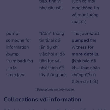
tiếp, tinh vi,
luôn cố moi
như câu cá)
móc thông tin
về mức lương
của tôi.)
pump
“Bơm” thông
The journalist
someone for
tin từ ai đó
pumped
the
information
(ẩn dụ chỉ
witness for
/pʌmp
việc hỏi ai đó
more
details
.
ˈsʌm.bədi fɔːr
liên tục và
(Nhà báo đã
ˌɪn.fɚ
nhiệt tình để
khai thác nhân
ˈmeɪ.ʃən/
lấy thông tin)
chứng để có
thêm chi tiết.)
Bảng idioms với information
Collocations với information