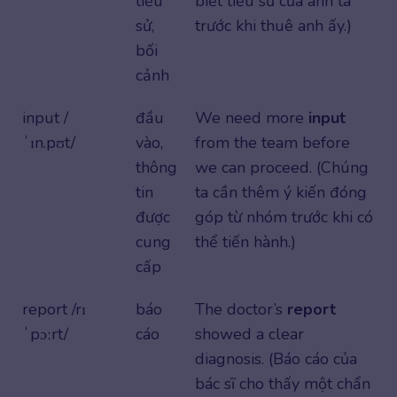
tiểu
biết tiểu sử của anh ta
sử,
trước khi thuê anh ấy.)
bối
cảnh
input /
đầu
We need more
input
ˈɪn.pʊt/
vào,
from the team before
thông
we can proceed. (Chúng
tin
ta cần thêm ý kiến đóng
được
góp từ nhóm trước khi có
cung
thể tiến hành.)
cấp
report /rɪ
báo
The doctor’s
report
ˈpɔːrt/
cáo
showed a clear
diagnosis. (Báo cáo của
bác sĩ cho thấy một chẩn