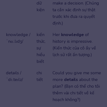
dữ
make a decision. (Chúng
kiện
ta cần xác định sự thật
trước khi đưa ra quyết
định.)
knowledge /
kiến
Her
knowledge
of
ˈnɑː.lɪdʒ/
thức,
history is impressive.
sự
(Kiến thức của cô ấy về
hiểu
lịch sử rất ấn tượng.)
biết
details /
chi
Could you give me some
ˈdiː.teɪlz/
tiết
more
details
about the
plan? (Bạn có thể cho tôi
thêm vài chi tiết về kế
hoạch không?)