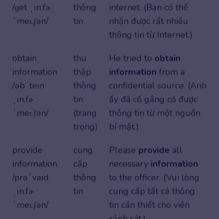
/ɡet ˌɪn.fɚ
thông
internet. (Bạn có thể
ˈmeɪ.ʃən/
tin
nhận được rất nhiều
thông tin từ Internet.)
obtain
thu
He tried to
obtain
information
thập
information
from a
/əbˈteɪn
thông
confidential source. (Anh
ˌɪn.fɚ
tin
ấy đã cố gắng có được
ˈmeɪ.ʃən/
(trang
thông tin từ một nguồn
trọng)
bí mật.)
provide
cung
Please
provide
all
information
cấp
necessary
information
/prəˈvaɪd
thông
to the officer. (Vui lòng
ˌɪn.fɚ
tin
cung cấp tất cả thông
ˈmeɪ.ʃən/
tin cần thiết cho viên
cảnh sát.)