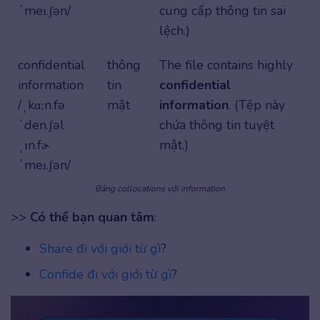
ˈmeɪ.ʃən/
cung cấp thông tin sai
lệch.)
confidential
thông
The file contains highly
information
tin
confidential
/ˌkɑːn.fə
mật
information
. (Tệp này
ˈden.ʃəl
chứa thông tin tuyệt
ˌɪn.fɚ
mật.)
ˈmeɪ.ʃən/
Bảng collocations với information
>>
Có thể bạn quan tâm
:
Share đi với giới từ gì
?
Confide đi với giới từ gì
?