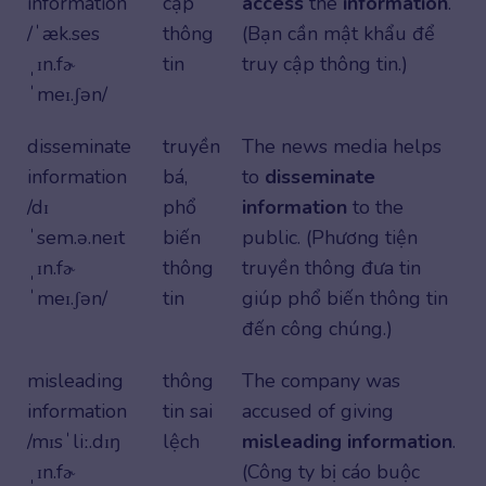
information
cập
access
the
information
.
/ˈæk.ses
thông
(Bạn cần mật khẩu để
ˌɪn.fɚ
tin
truy cập thông tin.)
ˈmeɪ.ʃən/
disseminate
truyền
The news media helps
information
bá,
to
disseminate
/dɪ
phổ
information
to the
ˈsem.ə.neɪt
biến
public. (Phương tiện
ˌɪn.fɚ
thông
truyền thông đưa tin
ˈmeɪ.ʃən/
tin
giúp phổ biến thông tin
đến công chúng.)
misleading
thông
The company was
information
tin sai
accused of giving
/mɪsˈliː.dɪŋ
lệch
misleading
information
.
ˌɪn.fɚ
(Công ty bị cáo buộc