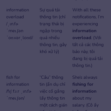
information
Sự quá tải
With all these
overload
thông tin (chỉ
notifications, I’m
/ˌɪn.fɚ
trạng thái bị
experiencing
ˈmeɪ.ʃən
ngập trong
information
ˈoʊ.vərˌloʊd/
quá nhiều
overload
. (Với
thông tin, gây
tất cả các thông
khó xử lý)
báo này, tôi
đang bị quá tải
thông tin.)
fish for
“Câu” thông
She’s always
information
tin (ẩn dụ chỉ
fishing
for
/fɪʃ fɔːr ˌɪn.fɚ
việc cố gắng
information
ˈmeɪ.ʃən/
lấy thông tin
about my
một cách gián
salary. (Cô ấy