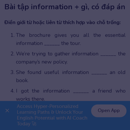
Bài tập information + gì, có đáp án
Điền giới từ hoặc liên từ thích hợp vào chỗ trống:
The brochure gives you all the essential
information ______ the tour.
We’re trying to gather information ______ the
company’s new policy.
She found useful information ______ an old
book.
I got the information ______ a friend who
works there.
Access Hyper-Personalized 
They have new information ______ the case
Open App
Learning Paths & Unlock Your 
that proves his innocence.
English Potential with AI Coach 
👉 Premium 1 năm chỉ 999K
Today 🚀
The public has a right to access information