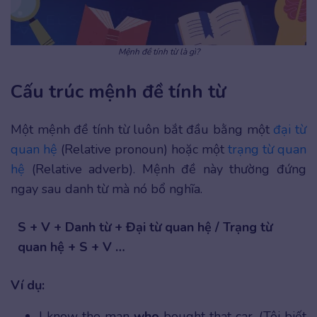
Mệnh đề tính từ là gì?
Cấu trúc mệnh đề tính từ
Một mệnh đề tính từ luôn bắt đầu bằng một
đại từ
quan hệ
(Relative pronoun) hoặc một
trạng từ quan
hệ
(Relative adverb). Mệnh đề này thường đứng
ngay sau danh từ mà nó bổ nghĩa.
S + V + Danh từ + Đại từ quan hệ / Trạng từ
quan hệ + S + V …
Ví dụ:
I know the man
who
bought that car. (Tôi biết