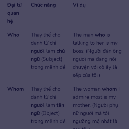
Đại từ
Chức năng
Ví dụ
quan
hệ
Who
Thay thế cho
The man
who
is
danh từ chỉ
talking to her is my
người
, làm
chủ
boss. (Người đàn ông
ngữ
(Subject)
người mà đang nói
trong mệnh đề.
chuyện với cô ấy là
sếp của tôi.)
Whom
Thay thế cho
The woman
whom
I
danh từ chỉ
admire most is my
người
, làm
tân
mother. (Người phụ
ngữ
(Object)
nữ người mà tôi
trong mệnh đề.
ngưỡng mộ nhất là