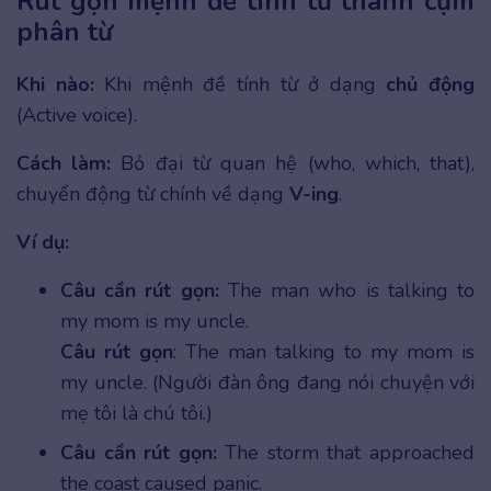
Rút gọn mệnh đề tính từ thành cụm
phân từ
Khi nào:
Khi mệnh đề tính từ ở dạng
chủ động
(Active voice).
Cách làm:
Bỏ đại từ quan hệ (who, which, that),
chuyển động từ chính về dạng
V-ing
.
Ví dụ:
Câu cần rút gọn:
The man who is talking to
my mom is my uncle.
Câu rút gọn
: The man talking to my mom is
my uncle. (Người đàn ông đang nói chuyện với
mẹ tôi là chú tôi.)
Câu cần rút gọn:
The storm that approached
the coast caused panic.