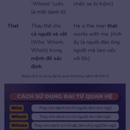
“Whose” luôn
chiếc xe bị trộm.)
là một danh từ.
That
Thay thế cho
He is the man
that
cả người và vật
works with me. (Anh
(Who, Whom,
ấy là người đàn ông
Which) trong
người mà làm việc
mệnh đề xác
với tôi.)
định
.
Bảng cách sử dụng đại từ quan hệ trong mệnh đề tính từ