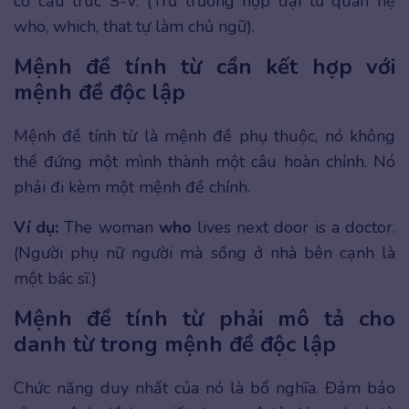
có cấu trúc S-V. (Trừ trường hợp đại từ quan hệ
who, which, that tự làm chủ ngữ).
Mệnh đề tính từ cần kết hợp với
mệnh đề độc lập
Mệnh đề tính từ là mệnh đề phụ thuộc, nó không
thể đứng một mình thành một câu hoàn chỉnh. Nó
phải đi kèm một mệnh đề chính.
Ví dụ:
The woman
who
lives next door is a doctor.
(Người phụ nữ người mà sống ở nhà bên cạnh là
một bác sĩ.)
Mệnh đề tính từ phải mô tả cho
danh từ trong mệnh đề độc lập
Chức năng duy nhất của nó là bổ nghĩa. Đảm bảo