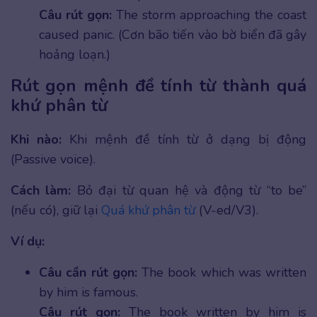
Câu rút gọn:
The storm approaching the coast
caused panic. (Cơn bão tiến vào bờ biển đã gây
hoảng loạn.)
Rút gọn mệnh đề tính từ thành quá
khứ phân từ
Khi nào:
Khi mệnh đề tính từ ở dạng bị động
(Passive voice).
Cách làm:
Bỏ đại từ quan hệ và động từ “to be”
(nếu có), giữ lại
Quá khứ phân từ
(V-ed/V3).
Ví dụ:
Câu cần rút gọn:
The book which was written
by him is famous.
Câu rút gọn:
The book written by him is