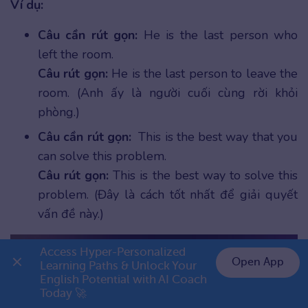
Ví dụ:
Câu cần rút gọn:
He is the last person who
left the room.
Câu rút gọn:
He is the last person to leave the
room. (Anh ấy là người cuối cùng rời khỏi
phòng.)
Câu cần rút gọn:
This is the best way that you
can solve this problem.
Câu rút gọn:
This is the best way to solve this
problem. (Đây là cách tốt nhất để giải quyết
vấn đề này.)
Access Hyper-Personalized 
Open App
Learning Paths & Unlock Your 
English Potential with AI Coach 
👉 Premium 1 năm chỉ 799K
Today 🚀