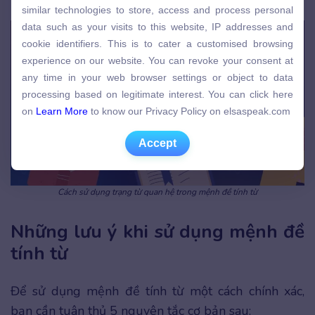
similar technologies to store, access and process personal
Bảng cách sử dụng trạng từ quan hệ trong mệnh đề tính từ
similar technologies to store, access and process personal
data such as your visits to this website, IP addresses and
data such as your visits to this website, IP addresses and
cookie identifiers. This is to cater a customised browsing
cookie identifiers. This is to cater a customised browsing
experience on our website. You can revoke your consent at
experience on our website. You can revoke your consent at
any time in your web browser settings or object to data
any time in your web browser settings or object to data
processing based on legitimate interest. You can click here
processing based on legitimate interest. You can click here
on
Learn More
to know our Privacy Policy on elsaspeak.com
on
Learn More
to know our Privacy Policy on elsaspeak.com
Accept
Accept
Cách sử dụng trạng từ quan hệ trong mệnh đề tính từ
Những lưu ý khi sử dụng mệnh đề
tính từ
Để sử dụng mệnh đề tính từ một cách chính xác,
bạn cần tuân thủ 5 nguyên tắc cơ bản sau: