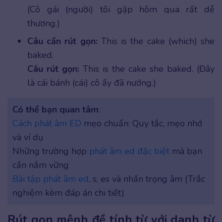
(Cô gái (người) tôi gặp hôm qua rất dễ
thương.)
Câu cần rút gọn:
This is the cake (which) she
baked.
Câu rút gọn:
This is the cake she baked. (Đây
là cái bánh (cái) cô ấy đã nướng.)
Có thể bạn quan tâm
:
Cách phát âm ED
mẹo chuẩn: Quy tắc, mẹo nhớ
và ví dụ
Những trường hợp
phát âm ed đặc biệt
mà bạn
cần nắm vững
Bài tập phát âm ed
, s, es và nhấn trọng âm (Trắc
nghiệm kèm đáp án chi tiết)
Rút gọn mệnh đề tính từ với danh từ