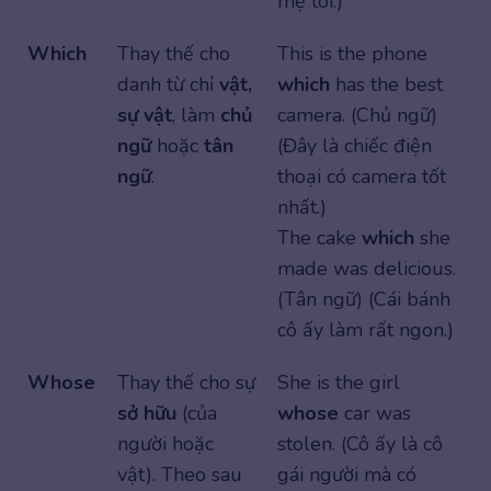
mẹ tôi.)
Which
Thay thế cho
This is the phone
danh từ chỉ
vật,
which
has the best
sự vật
, làm
chủ
camera. (Chủ ngữ)
ngữ
hoặc
tân
(Đây là chiếc điện
ngữ
.
thoại có camera tốt
nhất.)
The cake
which
she
made was delicious.
(Tân ngữ) (Cái bánh
cô ấy làm rất ngon.)
Whose
Thay thế cho sự
She is the girl
sở hữu
(của
whose
car was
người hoặc
stolen. (Cô ấy là cô
vật). Theo sau
gái người mà có