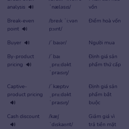
analysis
ˈnæləsɪs/
vốn
🔊
Break-even
/breɪk ˈiːvən
Điểm hoà vốn
point
pɔɪnt/
🔊
Buyer
/ˈbaɪər/
Người mua
🔊
By-product
/ˈbaɪ
Định giá sản
pricing
ˌprɑːdəkt
phẩm thứ cấp
🔊
ˈpraɪsɪŋ/
Captive-
/ˈkæptɪv
Định giá sản
product pricing
ˌprɑːdəkt
phẩm bắt
ˈpraɪsɪŋ/
buộc
🔊
Cash discount
/kæʃ
Giảm giá vì
ˈdɪskaʊnt/
trả tiền mặt
🔊