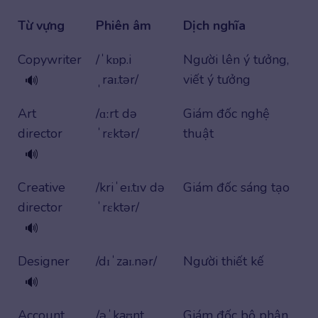
Từ vựng
Phiên âm
Dịch nghĩa
Copywriter
/ˈkɒp.i
Người lên ý tưởng,
ˌraɪ.tər/
viết ý tưởng
🔊
Art
/ɑːrt də
Giám đốc nghệ
director
ˈrɛktər/
thuật
🔊
Creative
/kriˈeɪ.tɪv də
Giám đốc sáng tạo
director
ˈrɛktər/
🔊
Designer
/dɪˈzaɪ.nər/
Người thiết kế
🔊
Account
/əˈkaʊnt
Giám đốc bộ phận