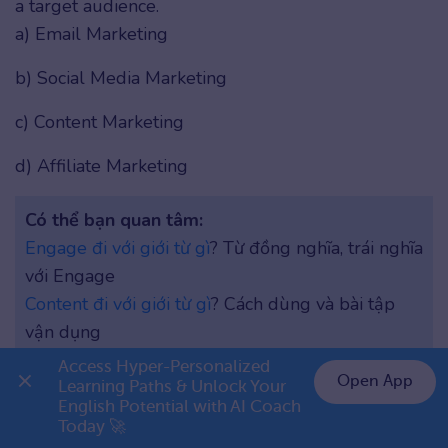
a target audience.
a) Email Marketing
b) Social Media Marketing
c) Content Marketing
d) Affiliate Marketing
Có thể bạn quan tâm:
Engage đi với giới từ gì
? Từ đồng nghĩa, trái nghĩa
với Engage
Content đi với giới từ gì
? Cách dùng và bài tập
vận dụng
Access Hyper-Personalized 
Open App
7/ __ is a metric used to measure the effectiveness
Learning Paths & Unlock Your 
English Potential with AI Coach 
👉 Premium 1 năm chỉ 799K
of a marketing campaign.
Today 🚀
a) ROI