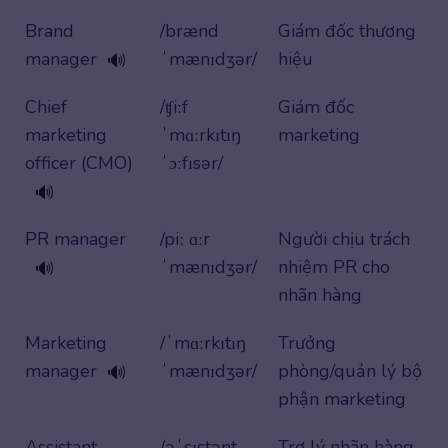
Brand
/brænd
Giám đốc thương
manager
ˈmænɪdʒər/
hiệu
🔊
Chief
/ʧiːf
Giám đốc
marketing
ˈmɑːrkɪtɪŋ
marketing
officer (CMO)
ˈɔːfɪsər/
🔊
PR manager
/piː ɑːr
Người chịu trách
ˈmænɪdʒər/
nhiệm PR cho
🔊
nhãn hàng
Marketing
/ˈmɑːrkɪtɪŋ
Trưởng
manager
ˈmænɪdʒər/
phòng/quản lý bộ
🔊
phận marketing
Assistant
/əˈsɪstənt
Trợ lý nhãn hàng