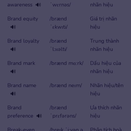
awareness
ˈwɛrnəs/
nhãn hiệu
🔊
Brand equity
/brænd
Giá trị nhãn
ˈɛkwɪti/
hiệu
🔊
Brand loyalty
/brænd
Trung thành
ˈlɔɪəlti/
nhãn hiệu
🔊
Brand mark
/brænd mɑːrk/
Dấu hiệu của
nhãn hiệu
🔊
Brand name
/brænd neɪm/
Nhãn hiệu/tên
hiệu
🔊
Brand
/brænd
Ưa thích nhãn
preference
ˈprɛfərəns/
hiệu
🔊
Break-even
/breɪk ˈiːvən ə
Phân tích hoà