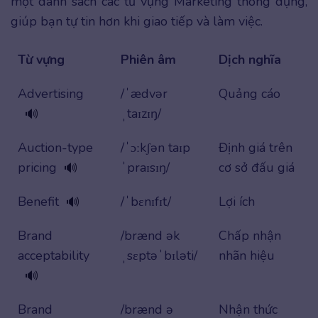
một danh sách các từ vựng Marketing thông dụng,
giúp bạn tự tin hơn khi giao tiếp và làm việc.
Từ vựng
Phiên âm
Dịch nghĩa
Advertising
/ˈædvər
Quảng cáo
ˌtaɪzɪŋ/
🔊
Auction-type
/ˈɔːkʃən taɪp
Định giá trên
pricing
ˈpraɪsɪŋ/
cơ sở đấu giá
🔊
Benefit
/ˈbɛnɪfɪt/
Lợi ích
🔊
Brand
/brænd ək
Chấp nhận
acceptability
ˌsɛptəˈbɪləti/
nhãn hiệu
🔊
Brand
/brænd ə
Nhận thức