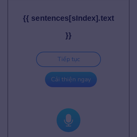
{{ sentences[sIndex].text
}}
Tiếp tục
Cải thiện ngay