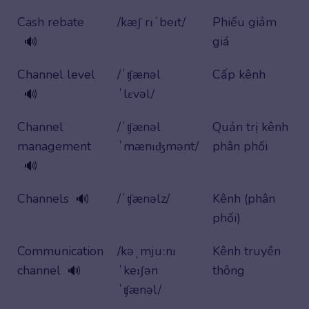
Cash rebate
/kæʃ rɪˈbeɪt/
Phiếu giảm
giá
🔊
Channel level
/ˈʧænəl
Cấp kênh
ˈlɛvəl/
🔊
Channel
/ˈʧænəl
Quản trị kênh
management
ˈmænɪʤmənt/
phân phối
🔊
Channels
/ˈʧænəlz/
Kênh (phân
🔊
phối)
Communication
/kəˌmjuːnɪ
Kênh truyền
channel
ˈkeɪʃən
thông
🔊
ˈʧænəl/