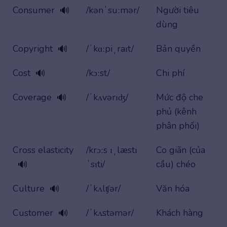
Consumer
/kənˈsuːmər/
Người tiêu
🔊
dùng
Copyright
/ˈkɑːpiˌraɪt/
Bản quyền
🔊
Cost
/kɔːst/
Chi phí
🔊
Coverage
/ˈkʌvərɪʤ/
Mức độ che
🔊
phủ (kênh
phân phối)
Cross elasticity
/krɔːs ɪˌlæstɪ
Co giãn (của
ˈsɪti/
cầu) chéo
🔊
Culture
/ˈkʌlʧər/
Văn hóa
🔊
Customer
/ˈkʌstəmər/
Khách hàng
🔊