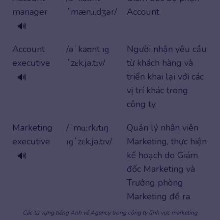
manager
ˈmæn.ɪ.dʒər/
Account
🔊
Account
/əˈkaʊnt ɪɡ
Người nhận yêu cầu
executive
ˈzɛk.jə.tɪv/
từ khách hàng và
triển khai lại với các
🔊
vị trí khác trong
công ty.
Marketing
/ˈmɑːrkɪtɪŋ
Quản lý nhân viên
executive
ɪɡˈzɛk.jə.tɪv/
Marketing, thực hiện
kế hoạch do Giám
🔊
đốc Marketing và
Trưởng phòng
Marketing đề ra
Các từ vựng tiếng Anh về Agency trong công ty lĩnh vực marketing