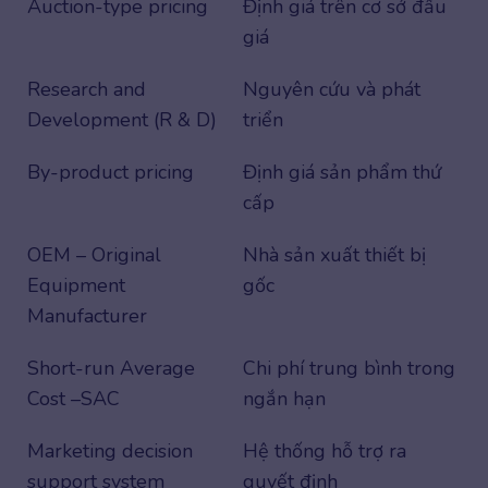
Auction-type pricing
Định giá trên cơ sở đấu
giá
Research and
Nguyên cứu và phát
Development (R & D)
triển
By-product pricing
Định giá sản phẩm thứ
cấp
OEM – Original
Nhà sản xuất thiết bị
Equipment
gốc
Manufacturer
Short-run Average
Chi phí trung bình trong
Cost –SAC
ngắn hạn
Marketing decision
Hệ thống hỗ trợ ra
support system
quyết định