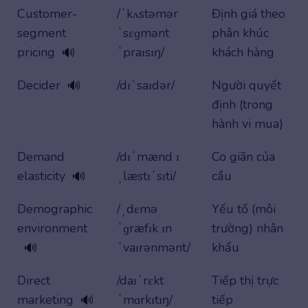
Customer-
/ˈkʌstəmər
Định giá theo
segment
ˈsɛɡmənt
phân khúc
pricing
ˈpraɪsɪŋ/
khách hàng
🔊
Decider
/dɪˈsaɪdər/
Người quyết
🔊
định (trong
hành vi mua)
Demand
/dɪˈmænd ɪ
Co giãn của
elasticity
ˌlæstɪˈsɪti/
cầu
🔊
Demographic
/ˌdɛmə
Yếu tố (môi
environment
ˈɡræfɪk ɪn
trường) nhân
ˈvaɪrənmənt/
khẩu
🔊
Direct
/daɪˈrɛkt
Tiếp thị trực
marketing
ˈmɑrkɪtɪŋ/
tiếp
🔊