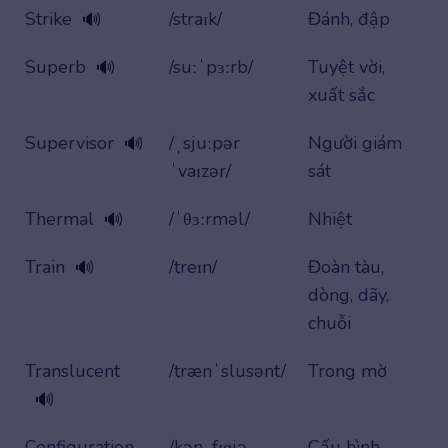
Strike
/straɪk/
Đánh, đập
🔊
Superb
/suːˈpɜːrb/
Tuyệt vời,
🔊
xuất sắc
Supervisor
/ˌsjuːpər
Người giám
🔊
ˈvaɪzər/
sát
Thermal
/ˈθɜːrməl/
Nhiệt
🔊
Train
/treɪn/
Đoàn tàu,
🔊
dòng, dãy,
chuỗi
Translucent
/trænˈslusənt/
Trong mờ
🔊
Configuration
/kənˌfɪɡjə
Cấu hình