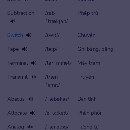
Subtraction
/səb
Phép trừ
ˈtrækʃən/
🔊
Switch
/swɪtʃ/
Chuyển
🔊
Tape
/teɪp/
Ghi băng, băng
🔊
Terminal
/tərˈmɪnəl/
Máy trạm
🔊
Transmit
/træn
Truyền
🔊
ˈsmɪt/
Abacus
/ˈæbəkəs/
Bàn tính
🔊
Allocate
/əˈlɑːkeɪt/
Phân phối
🔊
Analog
/ˈænəlɒg/
Tương tự
🔊