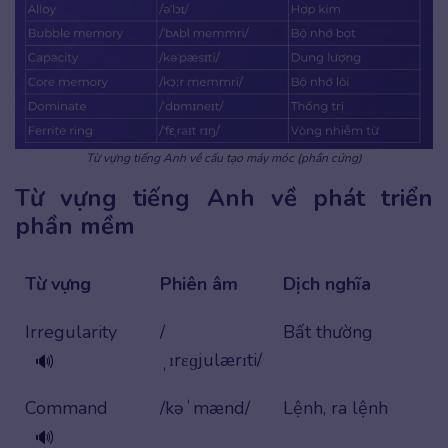
Từ vựng tiếng Anh về cấu tạo máy móc (phần cứng)
Từ vựng tiếng Anh về phát triển
phần mềm
Từ vựng
Phiên âm
Dịch nghĩa
Irregularity
/
Bất thường
ˌɪrɛɡjulærɪti/
🔊
Command
/kəˈmænd/
Lệnh, ra lệnh
🔊