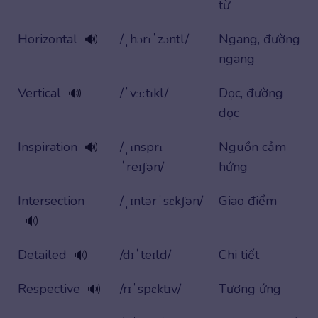
từ
Horizontal
/ˌhɔrɪˈzɔntl/
Ngang, đường
🔊
ngang
Vertical
/ˈvɜːtɪkl/
Dọc, đường
🔊
dọc
Inspiration
/ˌɪnsprɪ
Nguồn cảm
🔊
ˈreɪʃən/
hứng
Intersection
/ˌɪntərˈsɛkʃən/
Giao điểm
🔊
Detailed
/dɪˈteɪld/
Chi tiết
🔊
Respective
/rɪˈspɛktɪv/
Tương ứng
🔊