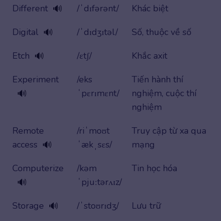
Different
/ˈdɪfərənt/
Khác biệt
🔊
Digital
/ˈdɪdʒɪtəl/
Số, thuộc về số
🔊
Etch
/ɛtʃ/
Khắc axit
🔊
Experiment
/eks
Tiến hành thí
ˈpɛrɪmɛnt/
nghiệm, cuộc thí
🔊
nghiệm
Remote
/riˈmoʊt
Truy cập từ xa qua
access
ˈækˌsɛs/
mạng
🔊
Computerize
/kəm
Tin học hóa
ˈpjuːtərʌɪz/
🔊
Storage
/ˈstoʊrɪdʒ/
Lưu trữ
🔊