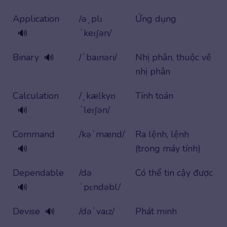
Application
/əˌplɪ
Ứng dụng
ˈkeɪʃən/
🔊
Binary
/ˈbaɪnəri/
Nhị phân, thuộc về
🔊
nhị phân
Calculation
/ˌkælkyʊ
Tính toán
ˈleɪʃən/
🔊
Command
/kəˈmænd/
Ra lệnh, lệnh
(trong máy tính)
🔊
Dependable
/də
Có thể tin cậy được
ˈpɛndəbl/
🔊
Devise
/dəˈvaɪz/
Phát minh
🔊