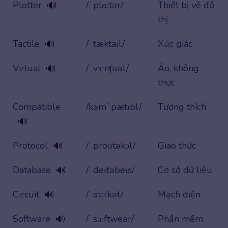
Plotter
/ˈplɑːtər/
Thiết bị vẽ đồ
🔊
thị
Tactile
/ˈtæktaɪl/
Xúc giác
🔊
Virtual
/ˈvɜːrʧuəl/
Ảo, không
🔊
thực
Compatible
/kəmˈpætɪbl/
Tương thích
🔊
Protocol
/ˈproʊtəkɔl/
Giao thức
🔊
Database
/ˈdeɪtəbeɪs/
Cơ sở dữ liệu
🔊
Circuit
/ˈsɜːrkət/
Mạch điện
🔊
Software
/ˈsɔːftweər/
Phần mềm
🔊