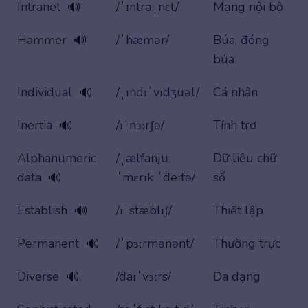
Intranet
/ˈɪntrəˌnɛt/
Mạng nội bộ
🔊
Hammer
/ˈhæmər/
Búa, đóng
🔊
búa
Individual
/ˌɪndɪˈvɪdʒuəl/
Cá nhân
🔊
Inertia
/ɪˈnɜːrʃə/
Tính trơ
🔊
Alphanumeric
/ˌælfanjuː
Dữ liệu chữ
data
ˈmɛrɪk ˈdeɪtə/
số
🔊
Establish
/ɪˈstæblɪʃ/
Thiết lập
🔊
Permanent
/ˈpɜːrmənənt/
Thường trực
🔊
Diverse
/daɪˈvɜːrs/
Đa dạng
🔊