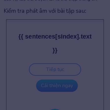
Kiểm tra phát âm với bài tập sau:
{{ sentences[sIndex].text
}}
Tiếp tục
Cải thiện ngay