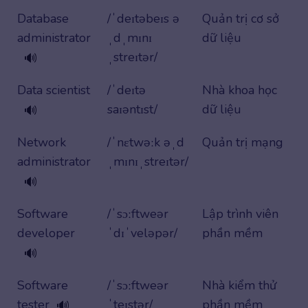
Database
/ˈdeɪtəbeɪs ə
Quản trị cơ sở
administrator
ˌdˌmɪnɪ
dữ liệu
ˌstreɪtər/
🔊
Data scientist
/ˈdeɪtə
Nhà khoa học
saɪəntɪst/
dữ liệu
🔊
Network
/ˈnɛtwəːk əˌd
Quản trị mạng
administrator
ˌmɪnɪˌstreɪtər/
🔊
Software
/ˈsɔːftweər
Lập trình viên
developer
ˈdɪˈveləpər/
phần mềm
🔊
Software
/ˈsɔːftweər
Nhà kiểm thử
tester
ˈteɪstər/
phần mềm
🔊