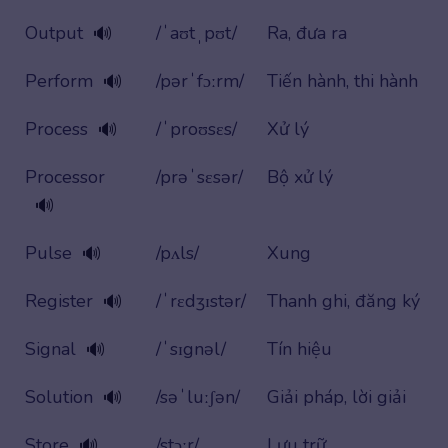
Output
/ˈaʊtˌpʊt/
Ra, đưa ra
🔊
Perform
/pərˈfɔːrm/
Tiến hành, thi hành
🔊
Process
/ˈproʊsɛs/
Xử lý
🔊
Processor
/prəˈsɛsər/
Bộ xử lý
🔊
Pulse
/pʌls/
Xung
🔊
Register
/ˈrɛdʒɪstər/
Thanh ghi, đăng ký
🔊
Signal
/ˈsɪgnəl/
Tín hiệu
🔊
Solution
/səˈluːʃən/
Giải pháp, lời giải
🔊
Store
/stɔːr/
Lưu trữ
🔊