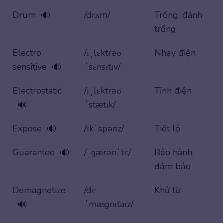
Drum
/drʌm/
Trống, đánh
🔊
trống
Electro
/ɪˌlɛktrəʊ
Nhạy điện
sensitive
ˈsɛnsɪtɪv/
🔊
Electrostatic
/ɪˌlɛktrəʊ
Tĩnh điện
ˈstætɪk/
🔊
Expose
/ɪkˈspəʊz/
Tiết lộ
🔊
Guarantee
/ˌɡærənˈtiː/
Bảo hành,
🔊
đảm bảo
Demagnetize
/diː
Khử từ
ˈmægnɪtaɪz/
🔊