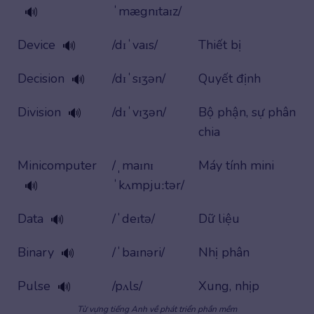
ˈmægnɪtaɪz/
🔊
Device
/dɪˈvaɪs/
Thiết bị
🔊
Decision
/dɪˈsɪʒən/
Quyết định
🔊
Division
/dɪˈvɪʒən/
Bộ phận, sự phân
🔊
chia
Minicomputer
/ˌmaɪnɪ
Máy tính mini
ˈkʌmpjuːtər/
🔊
Data
/ˈdeɪtə/
Dữ liệu
🔊
Binary
/ˈbaɪnəri/
Nhị phân
🔊
Pulse
/pʌls/
Xung, nhịp
🔊
Từ vựng tiếng Anh về phát triển phần mềm