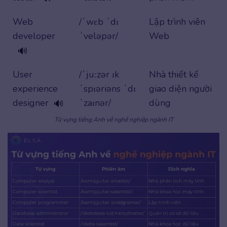
Web
/ˈwɛb ˈdɪ
Lập trình viên
developer
ˈveləpər/
Web
🔊
User
/ˈjuːzər ɪk
Nhà thiết kế
experience
ˈspɪəriəns ˈdɪ
giao diện người
designer
ˈzaɪnər/
dùng
🔊
Từ vựng tiếng Anh về nghề nghiệp ngành IT