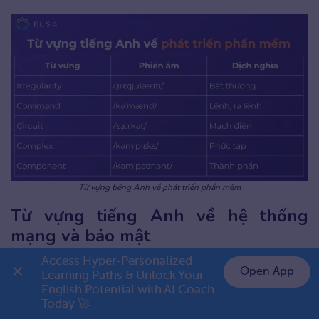
Từ vựng tiếng Anh về phát triển phần mềm
Từ vựng tiếng Anh về hệ thống
mạng và bảo mật
Access Hyper-Personalized 
Open App
Từ vựng
Phiên âm
Dịch
Learning Paths & Unlock Your 
English Potential with AI Coach 
👉 Premium 1 năm chỉ 799K
nghĩa
Today 🚀