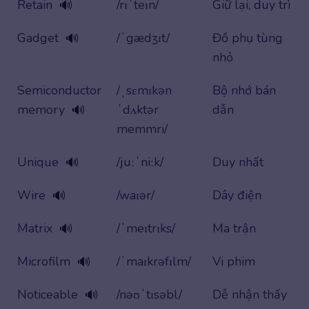
Retain
/rɪˈteɪn/
Giữ lại, duy trì
🔊
Gadget
/ˈgædʒɪt/
Đồ phụ tùng
🔊
nhỏ
Semiconductor
/ˌsɛmɪkən
Bộ nhớ bán
memory
ˈdʌktər
dẫn
🔊
memmri/
Unique
/juːˈniːk/
Duy nhất
🔊
Wire
/waɪər/
Dây điện
🔊
Matrix
/ˈmeɪtrɪks/
Ma trận
🔊
Microfilm
/ˈmaɪkrəfɪlm/
Vi phim
🔊
Noticeable
/nəʊˈtɪsəbl/
Dễ nhận thấy
🔊