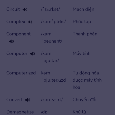
Circuit
/ˈsɜːrkət/
Mạch điện
🔊
Complex
/kəmˈplɛks/
Phức tạp
🔊
Component
/kəm
Thành phần
ˈpəʊnənt/
🔊
Computer
/kəm
Máy tính
🔊
ˈpjuːtər/
Computerized
kəm
Tự động hóa,
ˈpjuːtərʌɪzd
được máy tính
hóa
Convert
/kənˈvɜːrt/
Chuyển đổi
🔊
Demagnetize
/diː
Khử từ