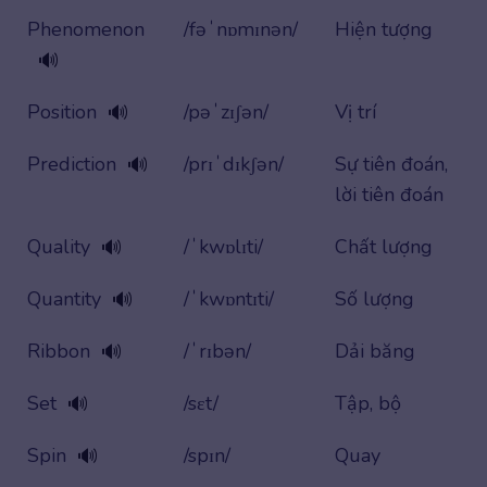
Phenomenon
/fəˈnɒmɪnən/
Hiện tượng
🔊
Position
/pəˈzɪʃən/
Vị trí
🔊
Prediction
/prɪˈdɪkʃən/
Sự tiên đoán,
🔊
lời tiên đoán
Quality
/ˈkwɒlɪti/
Chất lượng
🔊
Quantity
/ˈkwɒntɪti/
Số lượng
🔊
Ribbon
/ˈrɪbən/
Dải băng
🔊
Set
/sɛt/
Tập, bộ
🔊
Spin
/spɪn/
Quay
🔊