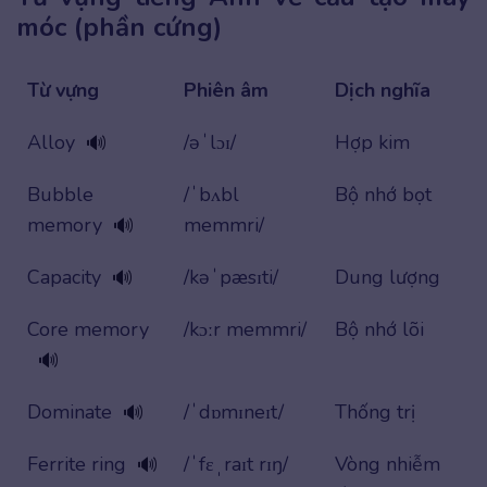
móc (phần cứng)
Từ vựng
Phiên âm
Dịch nghĩa
Alloy
/əˈlɔɪ/
Hợp kim
🔊
Bubble
/ˈbʌbl
Bộ nhớ bọt
memory
memmri/
🔊
Capacity
/kəˈpæsɪti/
Dung lượng
🔊
Core memory
/kɔːr memmri/
Bộ nhớ lõi
🔊
Dominate
/ˈdɒmɪneɪt/
Thống trị
🔊
Ferrite ring
/ˈfɛˌraɪt rɪŋ/
Vòng nhiễm
🔊