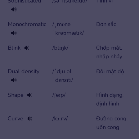
Sophisticated
/səˈfɪstɪkeɪtɪd/
Tinh vi
🔊
Monochromatic
/ˌmɒnə
Đơn sắc
ˈkrəʊmætɪk/
🔊
Blink
/blɪŋk/
Chớp mắt,
🔊
nhấp nháy
Dual density
/ˈdjuːəl
Đôi mật độ
ˈdɛnsɪti/
🔊
Shape
/ʃeɪp/
Hình dạng,
🔊
định hình
Curve
/kɜːrv/
Đường cong,
🔊
uốn cong