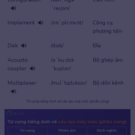
ˈreɪʃən/
🔊
Implement
/ɪmˈpliːmɛnt/
Công cụ,
🔊
phương tiện
Disk
/dɪsk/
Đĩa
🔊
Acoustic
/əˈkuːstɪk
Bộ ghép âm
coupler
ˈkʌplər/
🔊
Multiplexer
/mʌlˈtɪplɛksər/
Bộ dồn kênh
🔊
Từ vựng tiếng Anh về cấu tạo máy móc (phần cứng)