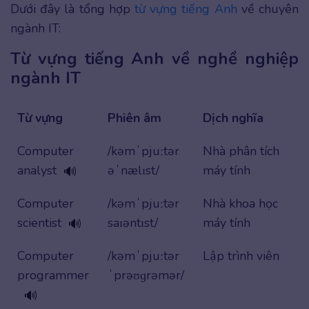
Dưới đây là tổng hợp
từ vựng tiếng Anh
về chuyên
ngành IT:
Từ vựng tiếng Anh về nghề nghiệp
ngành IT
Từ vựng
Phiên âm
Dịch nghĩa
Computer
/kəmˈpjuːtər
Nhà phân tích
analyst
əˈnælɪst/
máy tính
🔊
Computer
/kəmˈpjuːtər
Nhà khoa học
scientist
saɪəntɪst/
máy tính
🔊
Computer
/kəmˈpjuːtər
Lập trình viên
programmer
ˈprəʊɡrəmər/
🔊