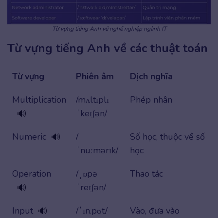
Từ vựng tiếng Anh về nghề nghiệp ngành IT
Từ vựng tiếng Anh về các thuật toán
Từ vựng
Phiên âm
Dịch nghĩa
Multiplication
/mʌltɪplɪ
Phép nhân
ˈkeɪʃən/
🔊
Numeric
/
Số học, thuộc về số
🔊
ˈnuːmərɪk/
học
Operation
/ˌɒpə
Thao tác
ˈreɪʃən/
🔊
Input
/ˈɪn.pʊt/
Vào, đưa vào
🔊