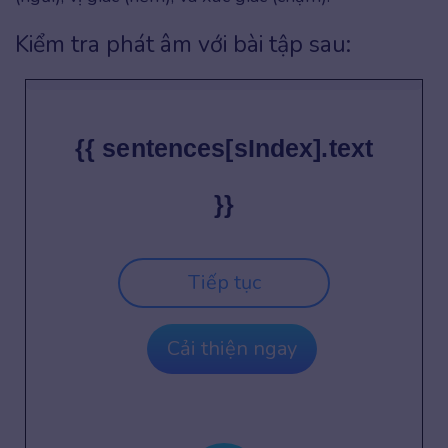
Kiểm tra phát âm với bài tập sau:
{{ sentences[sIndex].text
}}
Tiếp tục
Cải thiện ngay