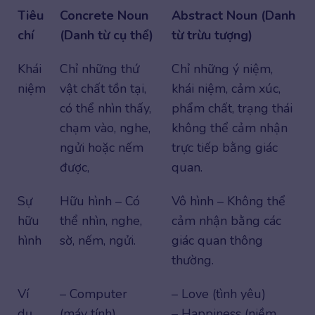
Tiêu
Concrete Noun
Abstract Noun (Danh
chí
(Danh từ cụ thể)
từ trừu tượng)
Khái
Chỉ những thứ
Chỉ những ý niệm,
niệm
vật chất tồn tại,
khái niệm, cảm xúc,
có thể nhìn thấy,
phẩm chất, trạng thái
chạm vào, nghe,
không thể cảm nhận
ngửi hoặc nếm
trực tiếp bằng giác
được,
quan.
Sự
Hữu hình – Có
Vô hình – Không thể
hữu
thể nhìn, nghe,
cảm nhận bằng các
hình
sờ, nếm, ngửi.
giác quan thông
thường.
Ví
– Computer
– Love (tình yêu)
dụ
(máy tính)
– Happiness (niềm