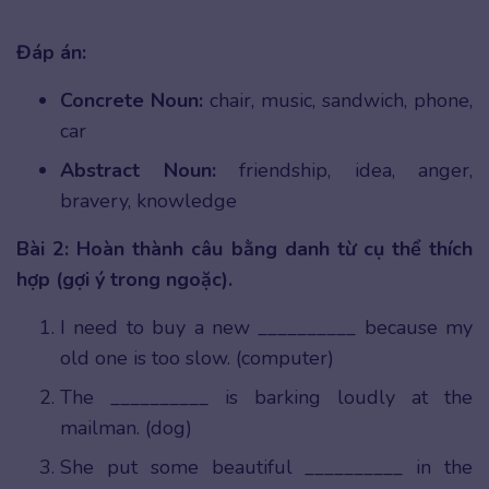
Đáp án:
Concrete Noun:
chair, music, sandwich, phone,
car
Abstract Noun:
friendship, idea, anger,
bravery, knowledge
Bài 2: Hoàn thành câu bằng danh từ cụ thể thích
hợp (gợi ý trong ngoặc).
I need to buy a new __________ because my
old one is too slow. (computer)
The __________ is barking loudly at the
mailman. (dog)
She put some beautiful __________ in the