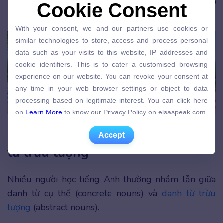
giúp bạn tự tin chinh phục kỹ năng nói tiếng Anh
Cookie Consent
Cookie Consent
chuẩn như người bản xứ. Click để khám phá ngay!
With your consent, we and our partners use cookies or
With your consent, we and our partners use cookies or
similar technologies to store, access and process personal
similar technologies to store, access and process personal
data such as your visits to this website, IP addresses and
data such as your visits to this website, IP addresses and
cookie identifiers. This is to cater a customised browsing
cookie identifiers. This is to cater a customised browsing
experience on our website. You can revoke your consent at
experience on our website. You can revoke your consent at
any time in your web browser settings or object to data
any time in your web browser settings or object to data
processing based on legitimate interest. You can click here
processing based on legitimate interest. You can click here
on
Learn More
to know our Privacy Policy on elsaspeak.com
on
Learn More
to know our Privacy Policy on elsaspeak.com
Accept
Phân biệt danh từ cụ thể và danh
Accept
từ trừu tượng
Nhiều người học tiếng Anh thường nhầm lẫn giữa
danh từ cụ thể (concrete nouns) và
danh từ trừu
tượng
(abstract nouns).