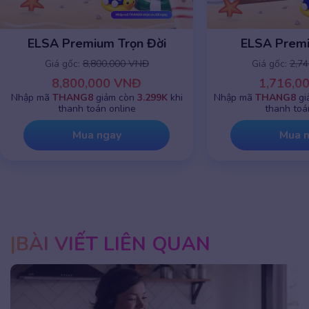
ELSA Premium 1 năm
ELSA Premiu
Giá gốc:
2,745,000 VNĐ
Giá gốc:
8,8
1,716,000 VNĐ
8,800,0
Nhập mã
THANG8
giảm chỉ còn
799K
khi
Nhập mã
THANG8
g
thanh toán online
thanh toá
Mua ngay
Mua 
BÀI VIẾT LIÊN QUAN