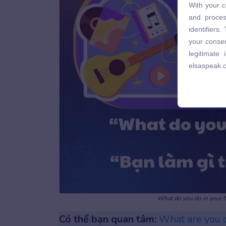
With your c
and proces
and proces
identifiers
identifiers
your consen
your consen
legitimate
legitimate
elsaspeak.
elsaspeak.
What do you do in your fr
Có thể bạn quan tâm:
What are you 