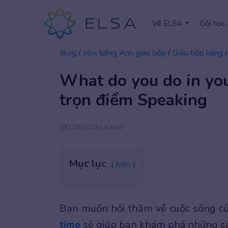
Về ELSA
Gói học
Blog
/
Học tiếng Anh giao tiếp
/
Giao tiếp hàng 
What do you do in your
trọn điểm Speaking
27/03/2026 | Admin
Mục lục
hiện
Bạn muốn hỏi thăm về cuộc sống củ
time
sẽ giúp bạn khám phá những sở 