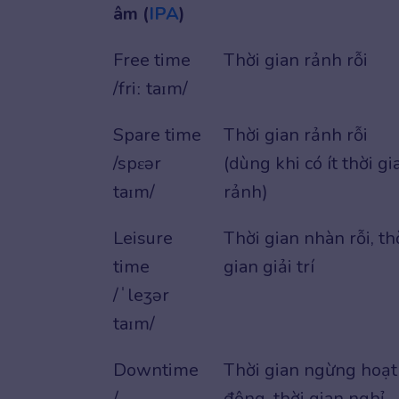
âm (
IPA
)
Free time
Thời gian rảnh rỗi
/friː taɪm/
Spare time
Thời gian rảnh rỗi
/spɛər
(dùng khi có ít thời gi
taɪm/
rảnh)
Leisure
Thời gian nhàn rỗi, th
time
gian giải trí
/ˈleʒər
taɪm/
Downtime
Thời gian ngừng hoạt
/
động, thời gian nghỉ