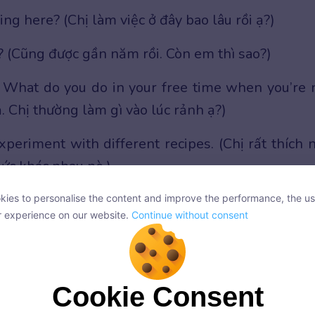
g here? (Chị làm việc ở đây bao lâu rồi ạ?)
 (Cũng được gần năm rồi. Còn em thì sao?)
. What do you do in your free time when you’re 
. Chị thường làm gì vào lúc rảnh ạ?)
experiment with different recipes. (Chị rất thích 
hức khác nhau nè.)
to learn how to cook better. Maybe we could hav
ies to personalise the content and improve the performance, the us
ies to personalise the content and improve the performance, the us
r experience on our website.
Continue without consent
Em cũng muốn thử học nấu ăn chị ạ. Hôm nào chị
r experience on our website.
Continue without consent
Cookie Consent
Cookie Consent
onsent, we and our partners use cookies or similar technologies to s