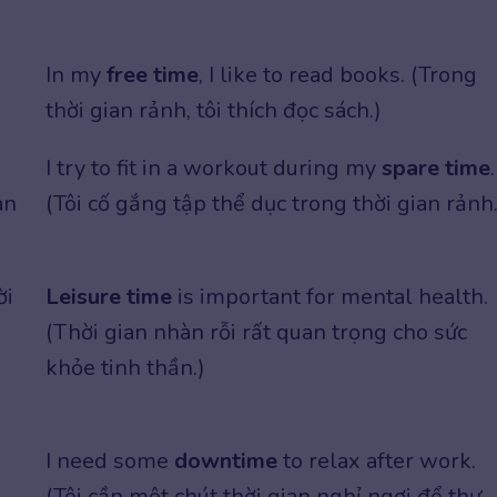
In my
free time
, I like to read books. (Trong
thời gian rảnh, tôi thích đọc sách.)
I try to fit in a workout during my
spare time
.
an
(Tôi cố gắng tập thể dục trong thời gian rảnh.
ời
Leisure time
is important for mental health.
(Thời gian nhàn rỗi rất quan trọng cho sức
khỏe tinh thần.)
I need some
downtime
to relax after work.
(Tôi cần một chút thời gian nghỉ ngơi để thư