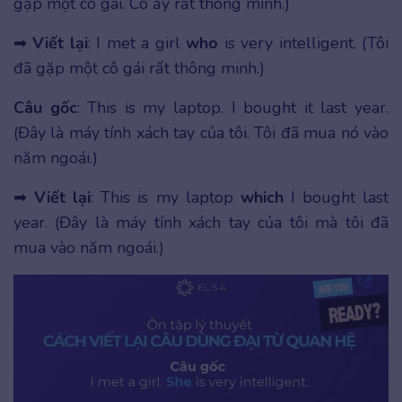
gặp một cô gái. Cô ấy rất thông minh.)
➡
Viết lại
: I met a girl
who
is very intelligent. (Tôi
đã gặp một cô gái rất thông minh.)
Câu gốc
: This is my laptop. I bought it last year.
(Đây là máy tính xách tay của tôi. Tôi đã mua nó vào
năm ngoái.)
➡
Viết lại
: This is my laptop
which
I bought last
year. (Đây là máy tính xách tay của tôi mà tôi đã
mua vào năm ngoái.)