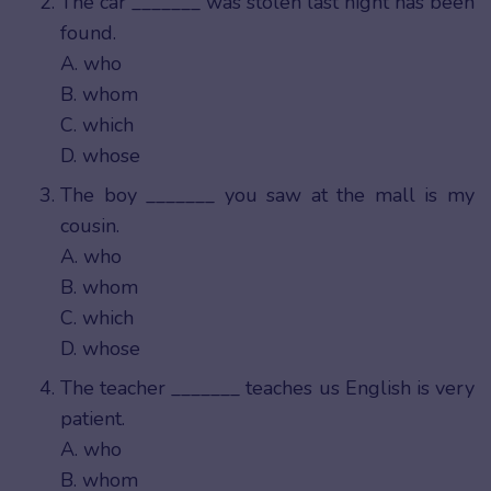
The car _______ was stolen last night has been
found.
A. who
B. whom
C. which
D. whose
The boy _______ you saw at the mall is my
cousin.
A. who
B. whom
C. which
D. whose
The teacher _______ teaches us English is very
patient.
A. who
B. whom