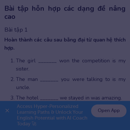
Bài tập hỗn hợp các dạng đề nâng
cao
Bài tập 1
Hoàn thành các câu sau bằng đại từ quan hệ thích
hợp.
The girl _______ won the competition is my
sister.
The man _______ you were talking to is my
uncle.
The hotel _______ we stayed in was amazing.
Access Hyper-Personalized 
The scientist _______ discovered this formula
Open App
Learning Paths & Unlock Your 
won a Nobel Prize.
English Potential with AI Coach 
👉 Premium 1 năm chỉ 999K
Today 🚀
The dog _______ owner is on vacation is very