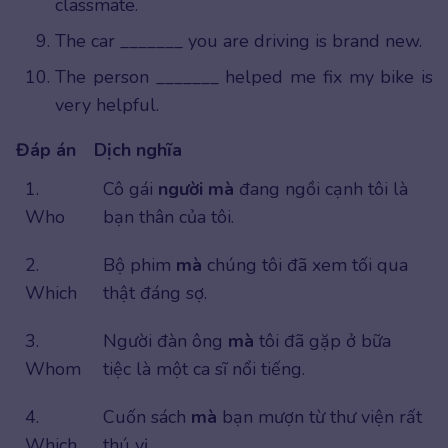
classmate.
The car _______ you are driving is brand new.
The person _______ helped me fix my bike is
very helpful.
Đáp án
Dịch nghĩa
1.
Cô gái
người mà
đang ngồi cạnh tôi là
Who
bạn thân của tôi.
2.
Bộ phim
mà
chúng tôi đã xem tối qua
Which
thật đáng sợ.
3.
Người đàn ông
mà
tôi đã gặp ở bữa
Whom
tiệc là một ca sĩ nổi tiếng.
4.
Cuốn sách
mà
bạn mượn từ thư viện rất
Which
thú vị.