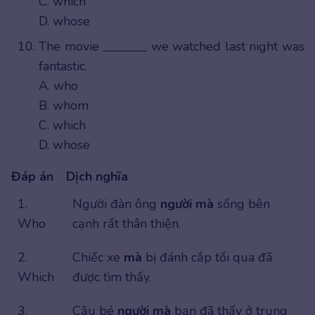
C. which
D. whose
The movie _______ we watched last night was
fantastic.
A. who
B. whom
C. which
D. whose
Đáp án
Dịch nghĩa
1.
Người đàn ông
người mà
sống bên
Who
cạnh rất thân thiện.
2.
Chiếc xe
mà
bị đánh cắp tối qua đã
Which
được tìm thấy.
3.
Cậu bé
người mà
bạn đã thấy ở trung