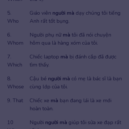
5.
Giáo viên
người mà
dạy chúng tôi tiếng
Who
Anh rất tốt bụng.
6.
Người phụ nữ
mà
tôi đã nói chuyện
Whom
hôm qua là hàng xóm của tôi.
7.
Chiếc laptop
mà
bị đánh cắp đã được
Which
tìm thấy.
8.
Cậu bé
người mà
có mẹ là bác sĩ là bạn
Whose
cùng lớp của tôi.
9. That
Chiếc xe
mà
bạn đang lái là xe mới
hoàn toàn.
10
Người
người mà
giúp tôi sửa xe đạp rất