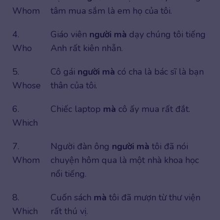
Whom
tâm mua sắm là em họ của tôi.
4.
Giáo viên
người mà
dạy chúng tôi tiếng
Who
Anh rất kiên nhẫn.
5.
Cô gái
người mà
có cha là bác sĩ là bạn
Whose
thân của tôi.
6.
Chiếc laptop
mà
cô ấy mua rất đắt.
Which
7.
Người đàn ông
người mà
tôi đã nói
Whom
chuyện hôm qua là một nhà khoa học
nổi tiếng.
8.
Cuốn sách
mà
tôi đã mượn từ thư viện
Which
rất thú vị.