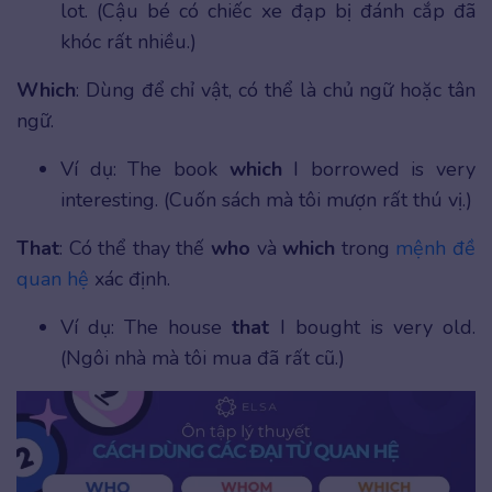
lot. (Cậu bé có chiếc xe đạp bị đánh cắp đã
khóc rất nhiều.)
Which
: Dùng để chỉ vật, có thể là chủ ngữ hoặc tân
ngữ.
Ví dụ: The book
which
I borrowed is very
interesting. (Cuốn sách mà tôi mượn rất thú vị.)
That
: Có thể thay thế
who
và
which
trong
mệnh đề
quan hệ
xác định.
Ví dụ: The house
that
I bought is very old.
(Ngôi nhà mà tôi mua đã rất cũ.)