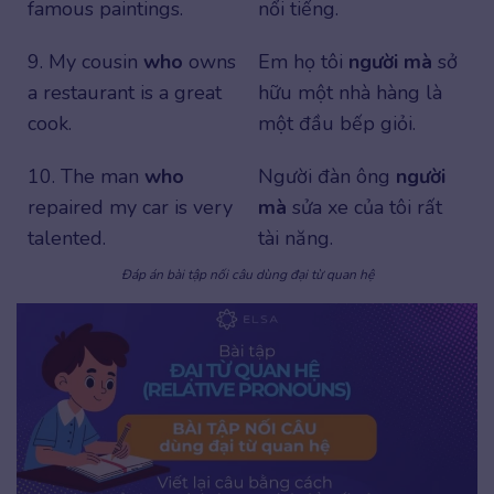
famous paintings.
nổi tiếng.
9. My cousin
who
owns
Em họ tôi
người mà
sở
a restaurant is a great
hữu một nhà hàng là
cook.
một đầu bếp giỏi.
10. The man
who
Người đàn ông
người
repaired my car is very
mà
sửa xe của tôi rất
talented.
tài năng.
Đáp án bài tập nối câu dùng đại từ quan hệ