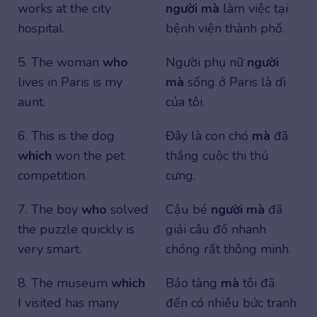
works at the city
người mà
làm việc tại
hospital.
bệnh viện thành phố.
5. The woman
who
Người phụ nữ
người
lives in Paris is my
mà
sống ở Paris là dì
aunt.
của tôi.
6. This is the dog
Đây là con chó
mà
đã
which
won the pet
thắng cuộc thi thú
competition.
cưng.
7. The boy
who
solved
Cậu bé
người mà
đã
the puzzle quickly is
giải câu đố nhanh
very smart.
chóng rất thông minh.
8. The museum
which
Bảo tàng
mà
tôi đã
I visited has many
đến có nhiều bức tranh