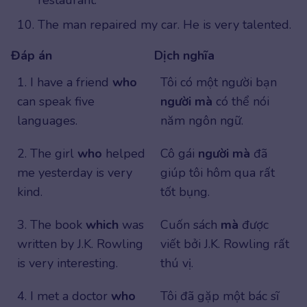
The man repaired my car. He is very talented.
Đáp án
Dịch nghĩa
1. I have a friend
who
Tôi có một người bạn
can speak five
người mà
có thể nói
languages.
năm ngôn ngữ.
2. The girl
who
helped
Cô gái
người mà
đã
me yesterday is very
giúp tôi hôm qua rất
kind.
tốt bụng.
3. The book
which
was
Cuốn sách
mà
được
written by J.K. Rowling
viết bởi J.K. Rowling rất
is very interesting.
thú vị.
4. I met a doctor
who
Tôi đã gặp một bác sĩ