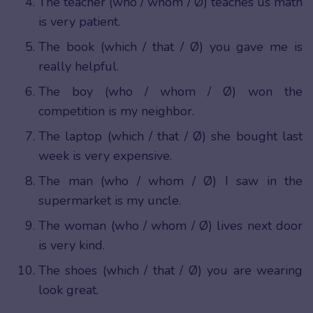
The teacher (who / whom / Ø) teaches us math
is very patient.
The book (which / that / Ø) you gave me is
really helpful.
The boy (who / whom / Ø) won the
competition is my neighbor.
The laptop (which / that / Ø) she bought last
week is very expensive.
The man (who / whom / Ø) I saw in the
supermarket is my uncle.
The woman (who / whom / Ø) lives next door
is very kind.
The shoes (which / that / Ø) you are wearing
look great.