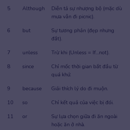
5
Although
Diễn tả sự nhượng bộ (mặc dù
mưa vẫn đi picnic).
6
but
Sự tương phản (đẹp nhưng
đắt).
7
unless
Trừ khi (Unless = If…not).
8
since
Chỉ mốc thời gian bắt đầu từ
quá khứ.
9
because
Giải thích lý do đi muộn.
10
so
Chỉ kết quả của việc bị đói.
11
or
Sự lựa chọn giữa đi ăn ngoài
hoặc ăn ở nhà.