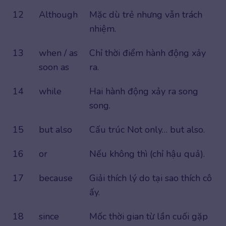
12
Although
Mặc dù trẻ nhưng vẫn trách
nhiệm.
13
when / as
Chỉ thời điểm hành động xảy
soon as
ra.
14
while
Hai hành động xảy ra song
song.
15
but also
Cấu trúc Not only… but also.
16
or
Nếu không thì (chỉ hậu quả).
17
because
Giải thích lý do tại sao thích cô
ấy.
18
since
Mốc thời gian từ lần cuối gặp