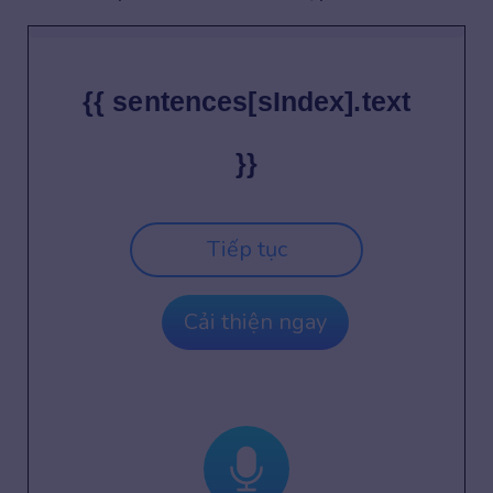
{{ sentences[sIndex].text
}}
Tiếp tục
Cải thiện ngay