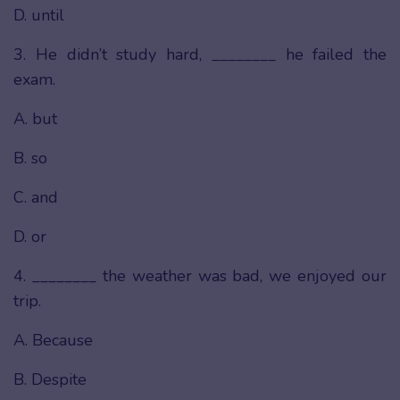
D. until
3. He didn’t study hard, ________ he failed the
exam.
A. but
B. so
C. and
D. or
4. ________ the weather was bad, we enjoyed our
trip.
A. Because
B. Despite