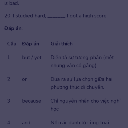
is bad.
20. I studied hard, _______ I got a high score.
Đáp án:
Câu
Đáp án
Giải thích
1
but / yet
Diễn tả sự tương phản (mệt
nhưng vẫn cố gắng).
2
or
Đưa ra sự lựa chọn giữa hai
phương thức di chuyển.
3
because
Chỉ nguyên nhân cho việc nghỉ
học.
4
and
Nối các danh từ cùng loại.