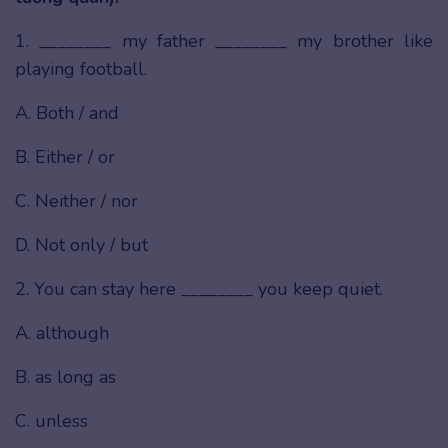
1. ________ my father ________ my brother like
playing football.
A. Both / and
B. Either / or
C. Neither / nor
D. Not only / but
2. You can stay here ________ you keep quiet.
A. although
B. as long as
C. unless