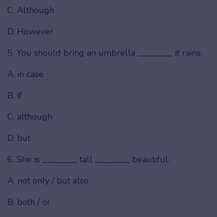
C. Although
D. However
5. You should bring an umbrella ________ it rains.
A. in case
B. if
C. although
D. but
6. She is ________ tall ________ beautiful.
A. not only / but also
B. both / or