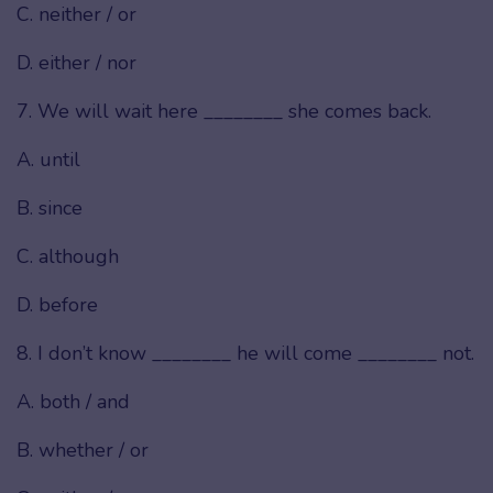
C. neither / or
D. either / nor
7. We will wait here ________ she comes back.
A. until
B. since
C. although
D. before
8. I don’t know ________ he will come ________ not.
A. both / and
B. whether / or