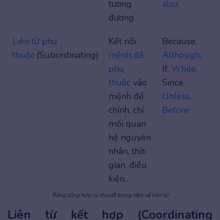
tương
also
đương.
Liên từ phụ
Kết nối
Because,
thuộc
(Subordinating)
mệnh đề
Although
,
phụ
If,
While
,
thuộc
vào
Since,
mệnh đề
Unless
,
chính, chỉ
Before
mối quan
hệ nguyên
nhân, thời
gian, điều
kiện…
Bảng tổng hợp lý thuyết trọng tâm về liên từ
Liên từ kết hợp (Coordinating