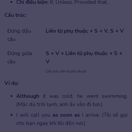
Chỉ điều kiện:
If, Unless, Provided that…
Cấu trúc:
Đứng đầu
Liên từ phụ thuộc + S + V, S + V
câu
Đứng giữa
S + V + Liên từ phụ thuộc + S +
câu
V
Cấu trúc liên từ phụ thuộc
Ví dụ:
Although
it was cold, he went swimming.
(Mặc dù trời lạnh, anh ấy vẫn đi bơi.)
I will call you
as soon as
I arrive. (Tôi sẽ gọi
cho bạn ngay khi tôi đến nơi.)