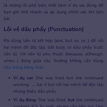
là những lỗi phổ biến nhất kèm ví dụ sai, đúng để
bạn ghi nhớ nhanh và áp dụng chính xác khi làm
bài.
Lỗi về dấu phẩy (Punctuation)
Khi dùng liên từ kết hợp (and, but, so, or…) để nối
hai mệnh đề độc lập, bắt buộc có dấu phẩy trước
liên từ. Với liên từ phụ thuộc (because, although,
when…) đứng giữa câu, thường không cần dùng
dấu trong tiếng Anh
.
Ví dụ sai:
She was tired but she continued
working. → Sai vì but nối hai mệnh đề độc lập
nhưng thiếu dấu phẩy.
Ví dụ đúng:
She was tired,
but
she continued
working. (Cô ấy mệt, nhưng vẫn tiếp tục làm