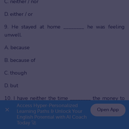
C. neither / nor
D. either / or
9. He stayed at home ________ he was feeling
unwell.
A. because
B. because of
C. though
D. but
10. I have neither the time ________ the money to
Access Hyper-Personalized 
go on holiday.
Open App
Learning Paths & Unlock Your 
English Potential with AI Coach 
👉 Premium 1 năm chỉ 799K
A. or
Today 🚀