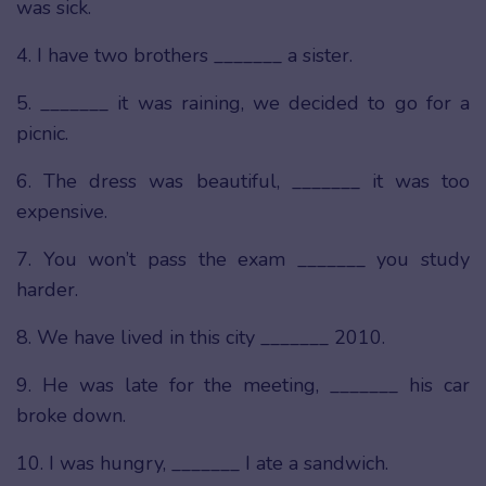
was sick.
4. I have two brothers _______ a sister.
5. _______ it was raining, we decided to go for a
picnic.
6. The dress was beautiful, _______ it was too
expensive.
7. You won’t pass the exam _______ you study
harder.
8. We have lived in this city _______ 2010.
9. He was late for the meeting, _______ his car
broke down.
10. I was hungry, _______ I ate a sandwich.