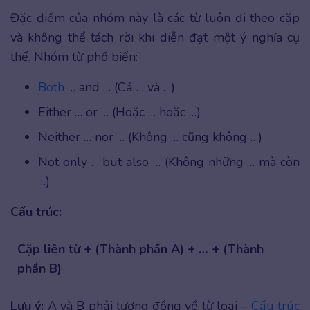
Đặc điểm của nhóm này là các từ luôn đi theo cặp
và không thể tách rời khi diễn đạt một ý nghĩa cụ
thể. Nhóm từ phổ biến:
Both
… and … (Cả … và …)
Either … or … (Hoặc … hoặc …)
Neither … nor … (Không … cũng không …)
Not only … but also … (Không những … mà còn
…)
Cấu trúc:
Cặp liên từ + (Thành phần A) + … + (Thành
phần B)
Lưu ý:
A và B phải tương đồng về từ loại –
Cấu trúc