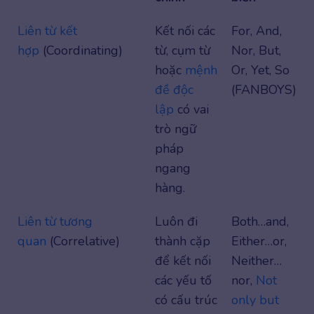
Liên từ kết
Kết nối các
For, And,
hợp
(Coordinating)
từ, cụm từ
Nor, But,
hoặc
mệnh
Or, Yet, So
đề độc
(FANBOYS)
lập
có vai
trò ngữ
pháp
ngang
hàng.
Liên từ tương
Luôn đi
Both…and,
quan
(Correlative)
thành cặp
Either…or,
để kết nối
Neither…
các yếu tố
nor,
Not
có cấu trúc
only but