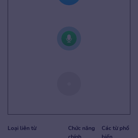
Loại liên từ
Chức năng
Các từ phổ
chính
biến