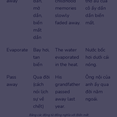
away
dần,
childhood
thơ ấu của
mờ
memories
cô ấy dần
dần,
slowly
dần biến
biến
faded away.
mất.
mất
dần
Evaporate
Bay hơi,
The water
Nước bốc
tan
evaporated
hơi dưới cái
biến
in the heat.
nóng.
Pass
Qua đời
His
Ông nội của
away
(cách
grandfather
anh ấy qua
nói lịch
passed
đời năm
sự về
away last
ngoái.
chết)
year.
Bảng các động từ đồng nghĩa với Biến mất