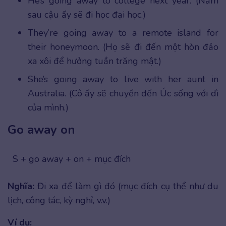
He’s going away to college next year. (Năm
sau cậu ấy sẽ đi học đại học.)
They’re going away to a remote island for
their honeymoon. (Họ sẽ đi đến một hòn đảo
xa xôi để hưởng tuần trăng mật.)
She’s going away to live with her aunt in
Australia. (Cô ấy sẽ chuyển đến Úc sống với dì
của mình.)
Go away on
S + go away + on + mục đích
Nghĩa:
Đi xa để làm gì đó (mục đích cụ thể như du
lịch, công tác, kỳ nghỉ, v.v.)
Ví dụ: