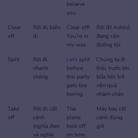
believe
you.
Clear
Rời đi, biến
Clear off!
Rời đi! Anh/cô
off
đi
You’re in
đang cản
my way.
đường tôi.
Split
Rời đi
Let’s
split
Chúng ta đi
nhanh
before
thôi, trước khi
chóng
this party
bữa tiệc trở
gets too
nên quá
boring.
nhàm chán.
Take
Rời đi, cất
The
Máy bay cất
off
cánh
plane
cánh đúng
(nghĩa đen
took off
giờ.
và nghĩa
on time.