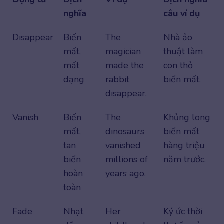
nghĩa
câu ví dụ
Disappear
Biến
The
Nhà ảo
mất,
magician
thuật làm
mất
made the
con thỏ
dạng
rabbit
biến mất.
disappear.
Vanish
Biến
The
Khủng long
mất,
dinosaurs
biến mất
tan
vanished
hàng triệu
biến
millions of
năm trước.
hoàn
years ago.
toàn
Fade
Nhạt
Her
Ký ức thời