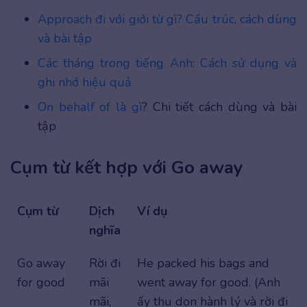
Approach đi với giới từ gì? Cấu trúc, cách dùng
và bài tập
Các tháng trong tiếng Anh: Cách sử dụng và
ghi nhớ hiệu quả
On behalf of là gì
? Chi tiết cách dùng và bài
tập
Cụm từ kết hợp với Go away
Cụm từ
Dịch
Ví dụ
nghĩa
Go away
Rời đi
He packed his bags and
for good
mãi
went away for good. (Anh
mãi,
ấy thu dọn hành lý và rời đi