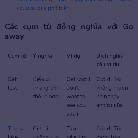
collocations phổ biến
Các cụm từ đồng nghĩa với Go
away
Cụm từ
Ý nghĩa
Ví dụ
Dịch nghĩa
câu ví dụ
Get
Biến đi
Get lost! I
Cút đi! Tôi
lost
(mang tính
don’t
không muốn
thô lỗ hơn)
want to
nhìn thấy
see you
anh/cô nữa.
again.
Take
a
Cút đi
Take a
Cút đi! Tôi
hike
(thông tục,
hike! I’m
đang bận.