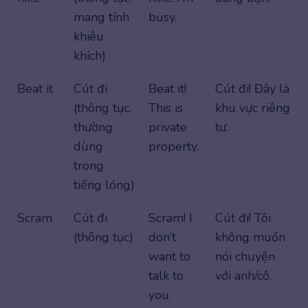
mang tính
busy.
khiêu
khích)
Beat it
Cút đi
Beat it!
Cút đi! Đây là
(thông tục,
This is
khu vực riêng
thường
private
tư.
dùng
property.
trong
tiếng lóng)
Scram
Cút đi
Scram! I
Cút đi! Tôi
(thông tục)
don’t
không muốn
want to
nói chuyện
talk to
với anh/cô.
you.