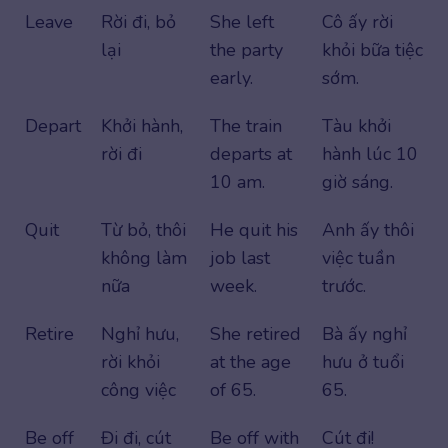
Leave
Rời đi, bỏ
She left
Cô ấy rời
lại
the party
khỏi bữa tiệc
early.
sớm.
Depart
Khởi hành,
The train
Tàu khởi
rời đi
departs at
hành lúc 10
10 am.
giờ sáng.
Quit
Từ bỏ, thôi
He quit his
Anh ấy thôi
không làm
job last
việc tuần
nữa
week.
trước.
Retire
Nghỉ hưu,
She retired
Bà ấy nghỉ
rời khỏi
at the age
hưu ở tuổi
công việc
of 65.
65.
Be off
Đi đi, cút
Be off with
Cút đi!