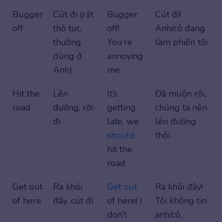
Bugger
Cút đi (rất
Bugger
Cút đi!
off
thô tục,
off!
Anh/cô đang
thường
You’re
làm phiền tôi.
dùng ở
annoying
Anh)
me.
Hit the
Lên
It’s
Đã muộn rồi,
road
đường, rời
getting
chúng ta nên
đi
late, we
lên đường
should
thôi.
hit the
road.
Get out
Ra khỏi
Get out
Ra khỏi đây!
of here
đây, cút đi
of here! I
Tôi không tin
don’t
anh/cô.