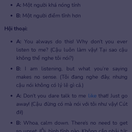
A:
Một người khá nóng tính
B:
Một người điềm tĩnh hơn
Hội thoại:
A:
You always do this! Why don’t you ever
listen to me? (Cậu luôn làm vậy! Tại sao cậu
không thể nghe tôi nói?)
B:
I am listening, but what you’re saying
makes no sense. (Tôi đang nghe đây, nhưng
cậu nói không có lý lẽ gì cả.)
A:
Don’t you dare talk to me
like
that! Just go
away! (Cậu đừng có mà nói với tôi như vậy! Cút
đi!)
B:
Whoa, calm down. There’s no need to get
so upset. (Ôi, bình tĩnh nào. Không cần phải tức