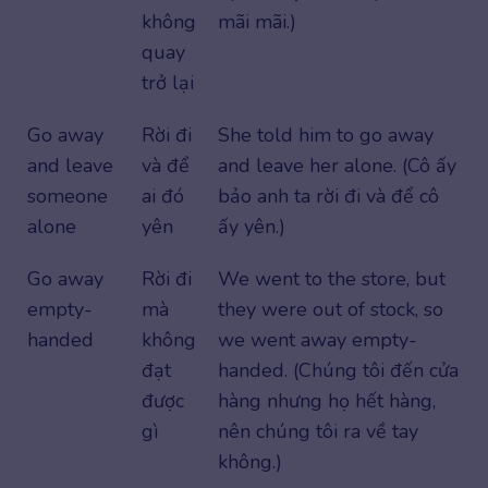
không
mãi mãi.)
quay
trở lại
Go away
Rời đi
She told him to go away
and leave
và để
and leave her alone. (Cô ấy
someone
ai đó
bảo anh ta rời đi và để cô
alone
yên
ấy yên.)
Go away
Rời đi
We went to the store, but
empty-
mà
they were out of stock, so
handed
không
we went away empty-
đạt
handed. (Chúng tôi đến cửa
được
hàng nhưng họ hết hàng,
gì
nên chúng tôi ra về tay
không.)