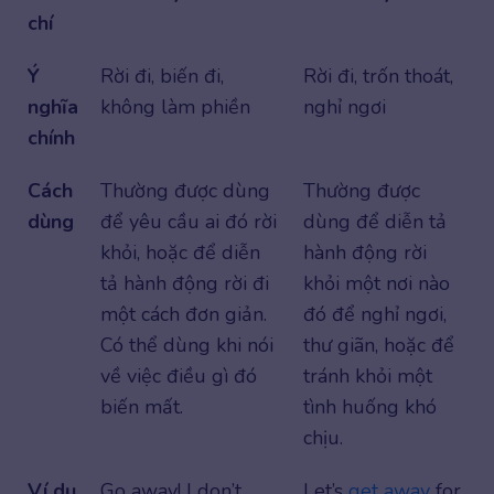
chí
Ý
Rời đi, biến đi,
Rời đi, trốn thoát,
nghĩa
không làm phiền
nghỉ ngơi
chính
Cách
Thường được dùng
Thường được
dùng
để yêu cầu ai đó rời
dùng để diễn tả
khỏi, hoặc để diễn
hành động rời
tả hành động rời đi
khỏi một nơi nào
một cách đơn giản.
đó để nghỉ ngơi,
Có thể dùng khi nói
thư giãn, hoặc để
về việc điều gì đó
tránh khỏi một
biến mất.
tình huống khó
chịu.
Ví dụ
Go away! I don’t
Let’s
get away
for