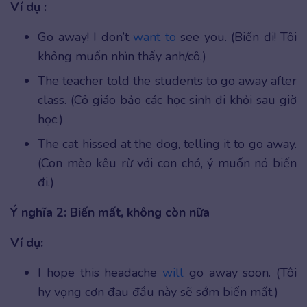
Ví dụ :
Go away! I don’t
want to
see you. (Biến đi! Tôi
không muốn nhìn thấy anh/cô.)
The teacher told the students to go away after
class. (Cô giáo bảo các học sinh đi khỏi sau giờ
học.)
The cat hissed at the dog, telling it to go away.
(Con mèo kêu rừ với con chó, ý muốn nó biến
đi.)
Ý nghĩa 2: Biến mất, không còn nữa
Ví dụ:
I hope this headache
will
go away soon. (Tôi
hy vọng cơn đau đầu này sẽ sớm biến mất.)