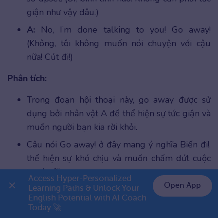
giận như vậy đâu.)
A:
No, I’m done talking to you! Go away!
(Không, tôi không muốn nói chuyện với cậu
nữa! Cút đi!)
Phân tích:
Trong đoạn hội thoại này, go away được sử
dụng bởi nhân vật A để thể hiện sự tức giận và
muốn người bạn kia rời khỏi.
Câu nói Go away! ở đây mang ý nghĩa Biến đi!,
thể hiện sự khó chịu và muốn chấm dứt cuộc
tranh cãi.
Access Hyper-Personalized 
Open App
Learning Paths & Unlock Your 
English Potential with AI Coach 
👉 Premium 1 năm chỉ 999K
Today 🚀