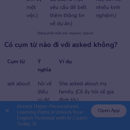
một
yêu cầu để biết
nhiều kinh
việc.)
thêm thông tin
nghiệm.)
về dự án.)
Bảng phân biệt ask, request, require
Có cụm từ nào đi với asked không?
Cụm từ
Ý
Ví dụ
nghĩa
ask about
hỏi về
She asked about my
điều
family. (Cô ấy hỏi về gia
gì đó
đình tôi.)
Access Hyper-Personalized 
Open App
Learning Paths & Unlock Your 
ask after
hỏi
They asked after my
English Potential with AI Coach 
👉 Premium 1 năm chỉ 799K
thăm
mother. (Họ hỏi thăm sức
Today 🚀
sức
khỏe của mẹ tôi.)