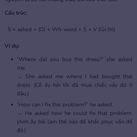
Cấu trúc:
S + asked + (O) + Wh-word + S + V (lùi thì)
Ví dụ:
“Where did you buy this dress?” she asked
me.
→ She asked me where I had bought that
dress. (Cô ấy hỏi tôi đã mua chiếc váy đó ở
đâu.)
“How can I fix this problem?” he asked.
→ He asked how he could fix that problem.
(Anh ấy hỏi làm thế nào để khắc phục vấn đề
đó.)