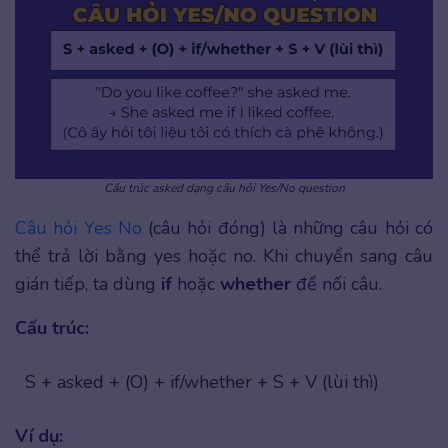
Cấu trúc asked dạng câu hỏi Yes/No question
Câu hỏi Yes No
(câu hỏi đóng) là những câu hỏi có
thể trả lời bằng yes hoặc no. Khi chuyển sang câu
gián tiếp, ta dùng
if
hoặc
whether
để nối câu.
Cấu trúc:
S + asked + (O) + if/whether + S + V (lùi thì)
Ví dụ: