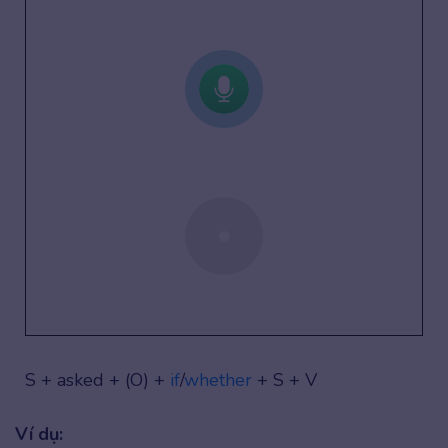
S + asked + (O) +
if
/
whether
+ S + V
Ví dụ: