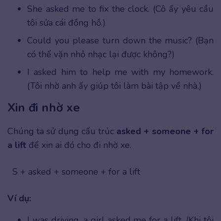
She asked me to fix the clock. (Cô ấy yêu cầu
tôi sửa cái đồng hồ.)
Could you please turn down the music? (Bạn
có thể vặn nhỏ nhạc lại được không?)
I asked him to help me with my homework.
(Tôi nhờ anh ấy giúp tôi làm bài tập về nhà.)
Xin đi nhờ xe
Chúng ta sử dụng cấu trúc
asked + someone + for
a lift
để xin ai đó cho đi nhờ xe.
S + asked + someone + for a lift
Ví dụ:
I was driving, a girl asked me for a lift. (Khi tôi