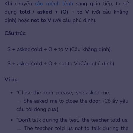
Khi chuyển
câu mệnh lệnh
sang gián tiếp, ta sử
dụng
told / asked + (O) + to V
(với câu khẳng
định) hoặc
not to V
(với câu phủ định).
Cấu trúc:
S + asked/told + O + to V (Câu khẳng định)
S + asked/told + O + not to V (Câu phủ định)
Ví dụ:
“Close the door, please,” she asked me.
→ She asked me to close the door. (Cô ấy yêu
cầu tôi đóng cửa.)
“Don’t talk during the test,” the teacher told us.
→ The teacher told us not to talk during the