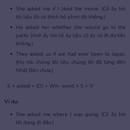
She asked me if I liked the movie. (Cô ấy hỏi
tôi liệu tôi có thích bộ phim đó không.)
He asked her whether she would go to the
party. (Anh ấy hỏi cô ấy liệu cô ấy có đi dự tiệc
không.)
They asked us if we had ever been to Japan.
(Họ hỏi chúng tôi liệu chúng tôi đã từng đến
Nhật Bản chưa.)
S + asked + (O) + Wh- word + S + V
Ví dụ:
She asked me where I was going. (Cô ấy hỏi
tôi đang đi đâu.)