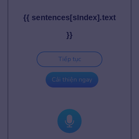
{{ sentences[sIndex].text
}}
Tiếp tục
Cải thiện ngay