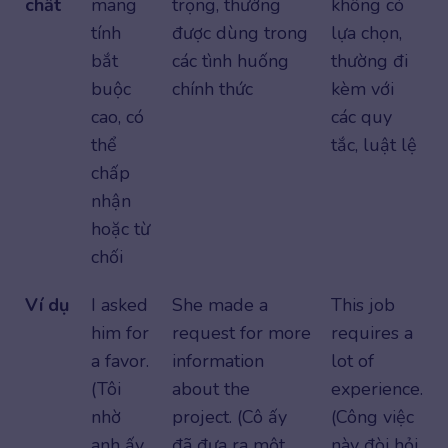
chất
mang
trọng, thường
không có
tính
được dùng trong
lựa chọn,
bắt
các tình huống
thường đi
buộc
chính thức
kèm với
cao, có
các quy
thể
tắc, luật lệ
chấp
nhận
hoặc từ
chối
Ví dụ
I asked
She made a
This job
him for
request for more
requires a
a favor.
information
lot of
(Tôi
about the
experience.
nhờ
project. (Cô ấy
(Công việc
anh ấy
đã đưa ra một
này đòi hỏi