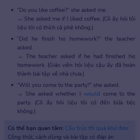
“Do you like coffee?” she asked me.
→ She asked me if I liked coffee. (Cô ấy hỏi tôi
liệu tôi có thích cà phê không.)
“Did he finish his homework?” the teacher
asked.
→ The teacher asked if he had finished his
homework. (Giáo viên hỏi liệu cậu ấy đã hoàn
thành bài tập về nhà chưa.)
“Will you come to the party?” she asked.
→ She asked whether I
would
come to the
party. (Cô ấy hỏi liệu tôi có đến bữa tiệc
không.)
Có thể bạn quan tâm:
Cấu trúc thì quá khứ đơn
:
Công thức, cách dùng và bài tập có đáp án