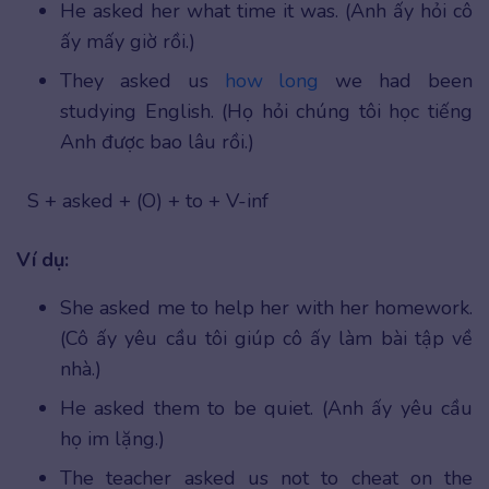
He asked her what time it was. (Anh ấy hỏi cô
ấy mấy giờ rồi.)
They asked us
how long
we had been
studying English. (Họ hỏi chúng tôi học tiếng
Anh được bao lâu rồi.)
S + asked + (O) + to + V-inf
Ví dụ:
She asked me to help her with her homework.
(Cô ấy yêu cầu tôi giúp cô ấy làm bài tập về
nhà.)
He asked them to be quiet. (Anh ấy yêu cầu
họ im lặng.)
The teacher asked us not to cheat on the