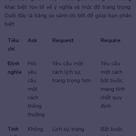
khác biệt тон tế về ý nghĩa và mức độ trang trọng.
Dưới đây là bảng so sánh chi tiết để giúp bạn phân
biệt:
Tiêu
Ask
Request
Require
chí
Định
Hỏi,
Yêu cầu một
Yêu cầu
nghĩa
yêu
cách lịch sự,
một cách
cầu
trang trọng hơn
bắt buộc,
một
mang tính
cách
chất quy
thông
định
thường
Tính
Không
Lịch sự, trang
Bắt buộc,