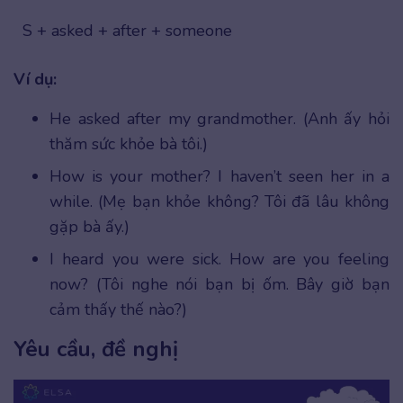
S + asked + after + someone
Ví dụ:
He asked after my grandmother. (Anh ấy hỏi
thăm sức khỏe bà tôi.)
How is your mother? I haven’t seen her in a
while. (Mẹ bạn khỏe không? Tôi đã lâu không
gặp bà ấy.)
I heard you were sick. How are you feeling
now? (Tôi nghe nói bạn bị ốm. Bây giờ bạn
cảm thấy thế nào?)
Yêu cầu, đề nghị