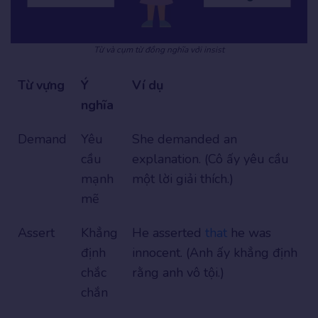
Từ và cụm từ đồng nghĩa với insist
Từ vựng
Ý
Ví dụ
nghĩa
Demand
Yêu
She demanded an
cầu
explanation. (Cô ấy yêu cầu
mạnh
một lời giải thích.)
mẽ
Assert
Khẳng
He asserted
that
he was
định
innocent. (Anh ấy khẳng định
chắc
rằng anh vô tội.)
chắn