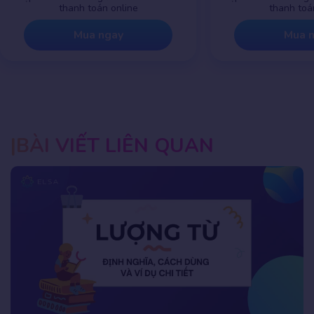
thanh toán online
thanh toá
Mua ngay
Mua 
BÀI VIẾT LIÊN QUAN