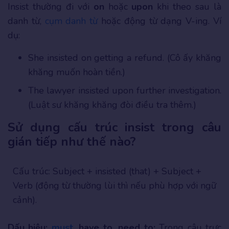
Insist thường đi với
on
hoặc
upon
khi theo sau là
danh từ,
cụm danh từ
hoặc động từ dạng V-ing. Ví
dụ:
She insisted on getting a refund. (Cô ấy khăng
khăng muốn hoàn tiền.)
The lawyer insisted upon further investigation.
(Luật sư khăng khăng đòi điều tra thêm.)
Sử dụng cấu trúc insist trong câu
gián tiếp như thế nào?
Cấu trúc: Subject + insisted (that) + Subject +
Verb (động từ thường lùi thì nếu phù hợp với ngữ
cảnh).
Dấu hiệu:
must
, have to, need to:
Trong câu trực