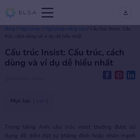
Blog
/
Ngữ pháp
/
Ngữ pháp nâng cao
/
Cấu trúc Insist: Cấu
trúc, cách dùng và ví dụ dễ hiểu nhất
Cấu trúc Insist: Cấu trúc, cách
dùng và ví dụ dễ hiểu nhất
12/03/2025 | Admin
Mục lục
hiện
Trong tiếng Anh, cấu trúc insist thường được sử
dụng để diễn đạt sự khẳng định hoặc nhấn mạnh