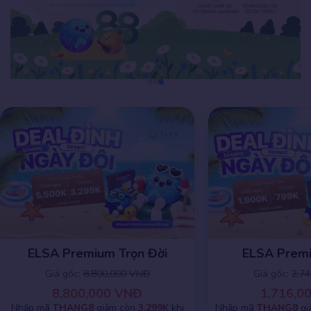
ELSA Premium 1 năm
ELSA Premiu
Giá gốc:
2,745,000 VNĐ
Giá gốc:
8,8
1,716,000 VNĐ
8,800,0
Nhập mã
THANG8
giảm chỉ còn
799K
khi
Nhập mã
THANG8
g