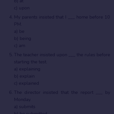
b) at
c) upon
My parents insisted that I ___ home before 10
PM.
a) be
b) being
c) am
The teacher insisted upon ___ the rules before
starting the test.
a) explaining
b) explain
c) explained
The director insisted that the report ___ by
Monday.
a) submits
b) be submitted