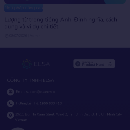
Ngữ pháp nâng cao
Interested in là gì? Tổng hợp các cấu trúc của
interested in
07/07/2026 | Admin
CÔNG TY TNHH ELSA
Email:
support@elsanow.io
Hotline/Liên hệ:
1900 633 413
29/11 Bui Thi Xuan Street, Ward 2, Tan Binh District, Ho Chi Minh City,
Vietnam