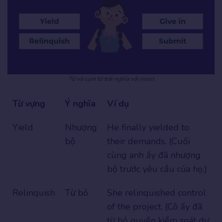
Từ và cụm từ trái nghĩa với insist
Từ vựng
Ý nghĩa
Ví dụ
Yield
Nhượng
He finally yielded to
bộ
their demands. (Cuối
cùng anh ấy đã nhượng
bộ trước yêu cầu của họ.)
Relinquish
Từ bỏ
She relinquished control
of the project. (Cô ấy đã
từ bỏ quyền kiểm soát dự