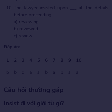
The lawyer insisted upon ___ all the details
before proceeding.
a) reviewing
b) reviewed
c) review
Đáp án:
1
2
3
4
5
6
7
8
9
10
b
b
c
a
a
b
a
b
a
a
Câu hỏi thường gặp
Insist đi với giới từ gì?