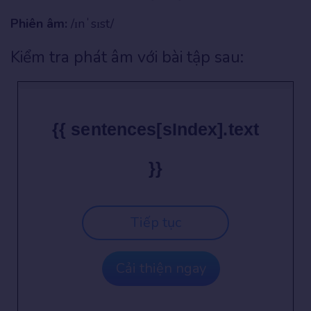
Phiên âm:
/ɪnˈsɪst/
Kiểm tra phát âm với bài tập sau:
{{ sentences[sIndex].text
}}
Tiếp tục
Cải thiện ngay