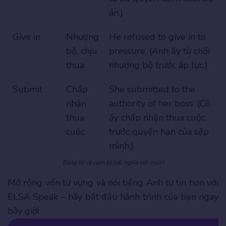
án.)
Give in
Nhượng
He refused to give in to
bộ, chịu
pressure. (Anh ấy từ chối
thua
nhượng bộ trước áp lực.)
Submit
Chấp
She submitted to the
nhận
authority of her boss. (Cô
thua
ấy chấp nhận thua cuộc
cuộc
trước quyền hạn của sếp
mình.)
Bảng từ và cụm từ trái nghĩa với insist
Mở rộng vốn từ vựng và nói tiếng Anh tự tin hơn với
ELSA Speak – hãy bắt đầu hành trình của bạn ngay
bây giờ!