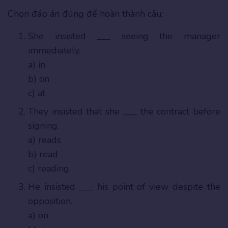
Chọn đáp án đúng để hoàn thành câu:
She insisted ___ seeing the manager
immediately.
a) in
b) on
c) at
They insisted that she ___ the contract before
signing.
a) reads
b) read
c) reading
He insisted ___ his point of view despite the
opposition.
a) on