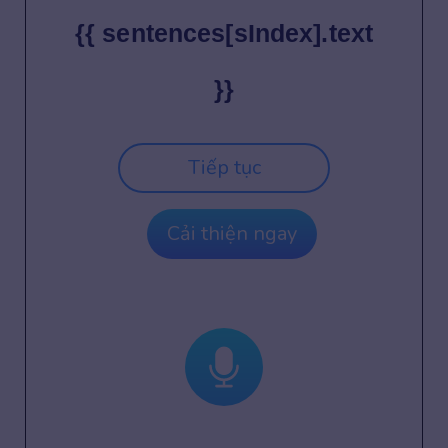
{{ sentences[sIndex].text
}}
Tiếp tục
Cải thiện ngay