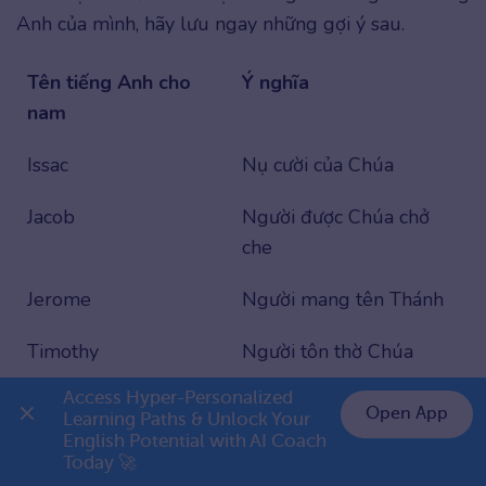
Anh của mình, hãy lưu ngay những gợi ý sau.
Tên tiếng Anh cho
Ý nghĩa
nam
Issac
Nụ cười của Chúa
Jacob
Người được Chúa chở
che
Jerome
Người mang tên Thánh
Timothy
Người tôn thờ Chúa
Access Hyper-Personalized 
Elijah
Chúa (trong tiếng Do
Open App
Learning Paths & Unlock Your 
Thái)
English Potential with AI Coach 
👉 Premium 1 năm chỉ 799K
Today 🚀
Joel
Chúa (trong tiếng Do