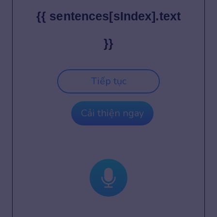
{{ sentences[sIndex].text
}}
Tiếp tục
Cải thiện ngay