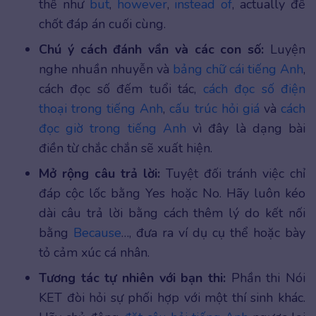
thế như
but
,
however
,
instead of
, actually để
chốt đáp án cuối cùng.
Chú ý cách đánh vần và các con số:
Luyện
nghe nhuần nhuyễn và
bảng chữ cái tiếng Anh
,
cách đọc số đếm tuổi tác,
cách đọc số điện
thoại trong tiếng Anh
,
cấu trúc hỏi giá
và
cách
đọc giờ trong tiếng Anh
vì đây là dạng bài
điền từ chắc chắn sẽ xuất hiện.
Mở rộng câu trả lời:
Tuyệt đối tránh việc chỉ
đáp cộc lốc bằng Yes hoặc No. Hãy luôn kéo
dài câu trả lời bằng cách thêm lý do kết nối
bằng
Because
…, đưa ra ví dụ cụ thể hoặc bày
tỏ cảm xúc cá nhân.
Tương tác tự nhiên với bạn thi:
Phần thi Nói
KET đòi hỏi sự phối hợp với một thí sinh khác.