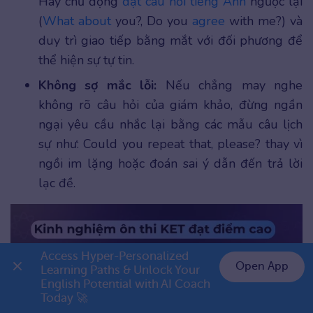
Hãy chủ động
đặt câu hỏi tiếng Anh
ngược lại
(
What about
you?, Do you
agree
with me?) và
duy trì giao tiếp bằng mắt với đối phương để
thể hiện sự tự tin.
Không sợ mắc lỗi:
Nếu chẳng may nghe
không rõ câu hỏi của giám khảo, đừng ngần
ngại yêu cầu nhắc lại bằng các mẫu câu lịch
sự như: Could you repeat that, please? thay vì
ngồi im lặng hoặc đoán sai ý dẫn đến trả lời
lạc đề.
Access Hyper-Personalized 
Open App
Learning Paths & Unlock Your 
English Potential with AI Coach 
👉 Premium 1 năm chỉ 999K
Today 🚀