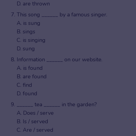
D. are thrown
This song ______ by a famous singer.
A. is sung
B. sings
C. is singing
D. sung
Information ______ on our website.
A. is found
B. are found
C. find
D. found
______ tea ______ in the garden?
A. Does / serve
B. Is / served
C. Are / served