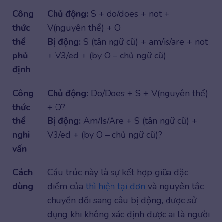
Công
Chủ động:
S + do/does + not +
thức
V(nguyên thể) + O
thể
Bị động:
S (tân ngữ cũ) + am/is/are + not
phủ
+ V3/ed + (by O – chủ ngữ cũ)
định
Công
Chủ động:
Do/Does + S + V(nguyên thể)
thức
+ O?
thể
Bị động:
Am/Is/Are + S (tân ngữ cũ) +
nghi
V3/ed + (by O – chủ ngữ cũ)?
vấn
Cách
Cấu trúc này là sự kết hợp giữa đặc
dùng
điểm của
thì hiện tại đơn
và nguyên tắc
chuyển đổi sang câu bị động, được sử
dụng khi không xác định được ai là người