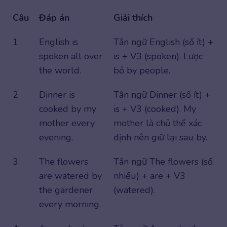
Câu
Đáp án
Giải thích
1
English is
Tân ngữ English (số ít) +
spoken all over
is + V3 (spoken). Lược
the world.
bỏ by people.
2
Dinner is
Tân ngữ Dinner (số ít) +
cooked by my
is + V3 (cooked). My
mother every
mother là chủ thể xác
evening.
định nên giữ lại sau by.
3
The flowers
Tân ngữ The flowers (số
are watered by
nhiều) + are + V3
the gardener
(watered).
every morning.