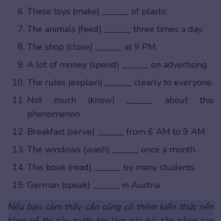
These toys (make) ______ of plastic.
The animals (feed) ______ three times a day.
The shop (close) ______ at 9 PM.
A lot of money (spend) ______ on advertising.
The rules (explain) ______ clearly to everyone.
Not much (know) ______ about this
phenomenon.
Breakfast (serve) ______ from 6 AM to 9 AM.
The windows (wash) ______ once a month.
This book (read) ______ by many students.
German (speak) ______ in Austria.
Nếu bạn cảm thấy cần củng cố thêm kiến thức nền
tảng về thì này trước khi làm các bài tập nâng cao