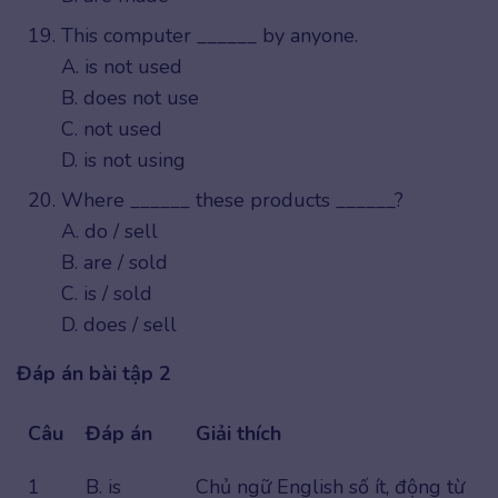
This computer ______ by anyone.
A. is not used
B. does not use
C. not used
D. is not using
Where ______ these products ______?
A. do / sell
B. are / sold
C. is / sold
D. does / sell
Đáp án bài tập 2
Câu
Đáp án
Giải thích
1
B. is
Chủ ngữ English số ít, động từ