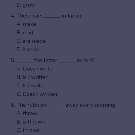
D. grow
These cars ______ in Japan.
A. make
B. made
C. are made
D. is made
______ the letter ______ by him?
A. Does / write
B. Is / written
C. Is / write
D. Does / written
The rubbish ______ away every morning.
A. throw
B. is thrown
C. throws