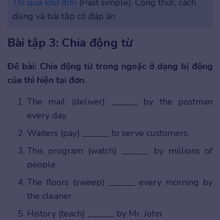
Thì quá khứ đơn
(Past simple): Công thức, cách
dùng và bài tập có đáp án
Bài tập 3: Chia động từ
Đề bài: Chia động từ trong ngoặc ở dạng bị động
của thì hiện tại đơn.
The mail (deliver) ______ by the postman
every day.
Waiters (pay) ______ to serve customers.
This program (watch) ______ by millions of
people.
The floors (sweep) ______ every morning by
the cleaner.
History (teach) ______ by Mr. John.