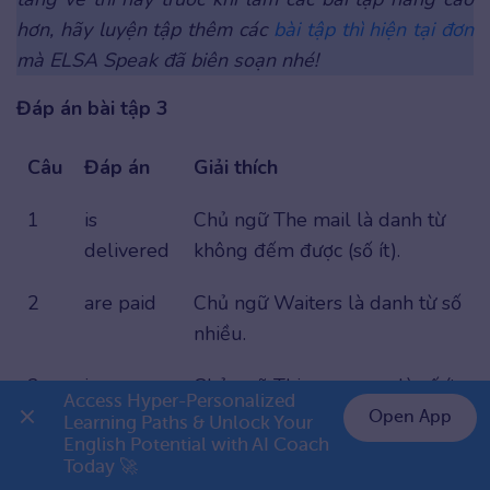
hơn, hãy luyện tập thêm các
bài tập thì hiện tại đơn
mà ELSA Speak đã biên soạn nhé!
Đáp án bài tập 3
Câu
Đáp án
Giải thích
1
is
Chủ ngữ The mail là danh từ
delivered
không đếm được (số ít).
2
are paid
Chủ ngữ Waiters là danh từ số
nhiều.
3
is
Chủ ngữ This program là số ít.
Access Hyper-Personalized 
watched
Open App
Learning Paths & Unlock Your 
English Potential with AI Coach 
👉 Premium 1 năm chỉ 799K
4
are
Chủ ngữ The floors là số
Today 🚀