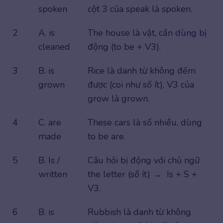
spoken
cột 3 của speak là spoken.
2
A. is
The house là vật, cần dùng bị
cleaned
động (to be + V3).
3
B. is
Rice là danh từ không đếm
grown
được (coi như số ít), V3 của
grow là grown.
4
C. are
These cars là số nhiều, dùng
made
to be are.
5
B. Is /
Câu hỏi bị động với chủ ngữ
written
the letter (số ít) → Is + S +
V3.
6
B. is
Rubbish là danh từ không