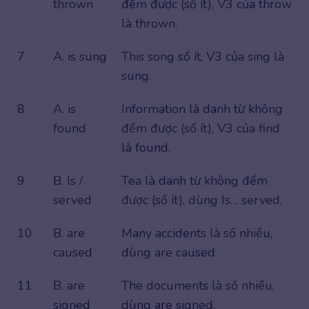
thrown
đếm được (số ít), V3 của throw
là thrown.
7
A. is sung
This song số ít, V3 của sing là
sung.
8
A. is
Information là danh từ không
found
đếm được (số ít), V3 của find
là found.
9
B. Is /
Tea là danh từ không đếm
served
được (số ít), dùng Is… served.
10
B. are
Many accidents là số nhiều,
caused
dùng are caused.
11
B. are
The documents là số nhiều,
signed
dùng are signed.