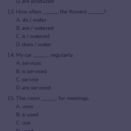
D. are produced
How often ______ the flowers ______?
A. do / water
B. are / watered
C. is / watered
D. does / water
My car ______ regularly.
A. services
B. is serviced
C. service
D. are serviced
This room ______ for meetings.
A. uses
B. is used
C. use
D. used