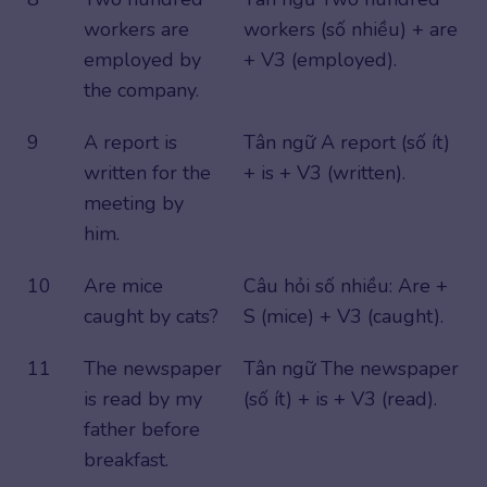
workers are
workers (số nhiều) + are
employed by
+ V3 (employed).
the company.
9
A report is
Tân ngữ A report (số ít)
written for the
+ is + V3 (written).
meeting by
him.
10
Are mice
Câu hỏi số nhiều: Are +
caught by cats?
S (mice) + V3 (caught).
11
The newspaper
Tân ngữ The newspaper
is read by my
(số ít) + is + V3 (read).
father before
breakfast.