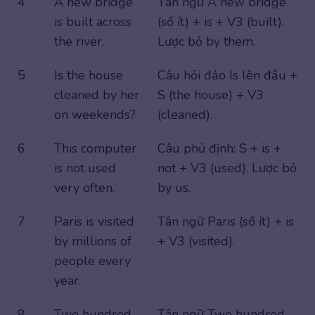
4
A new bridge
Tân ngữ A new bridge
is built across
(số ít) + is + V3 (built).
the river.
Lược bỏ by them.
5
Is the house
Câu hỏi đảo Is lên đầu +
cleaned by her
S (the house) + V3
on weekends?
(cleaned).
6
This computer
Câu phủ định: S + is +
is not used
not + V3 (used). Lược bỏ
very often.
by us.
7
Paris is visited
Tân ngữ Paris (số ít) + is
by millions of
+ V3 (visited).
people every
year.
8
Two hundred
Tân ngữ Two hundred