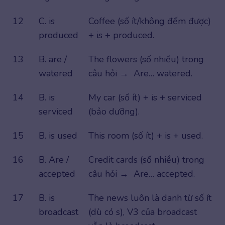
12
C. is
Coffee (số ít/không đếm được)
produced
+ is + produced.
13
B. are /
The flowers (số nhiều) trong
watered
câu hỏi → Are… watered.
14
B. is
My car (số ít) + is + serviced
serviced
(bảo dưỡng).
15
B. is used
This room (số ít) + is + used.
16
B. Are /
Credit cards (số nhiều) trong
accepted
câu hỏi → Are… accepted.
17
B. is
The news luôn là danh từ số ít
broadcast
(dù có s), V3 của broadcast