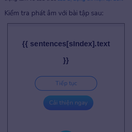
Kiểm tra phát âm với bài tập sau:
{{ sentences[sIndex].text
}}
Tiếp tục
Cải thiện ngay