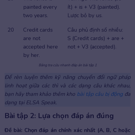
painted every
ít) + is + V3 (painted).
two years.
Lược bỏ by us.
20
Credit cards
Câu phủ định số nhiều:
are not
S (Credit cards) + are +
accepted here
not + V3 (accepted).
by her.
Bảng tra cứu nhanh đáp án bài tập 1
Để rèn luyện thêm kỹ năng chuyển đổi ngữ pháp
linh hoạt giữa các thì và các dạng câu khác nhau,
bạn hãy tham khảo thêm kho
bài tập câu bị động
đa
dạng tại ELSA Speak.
Bài tập 2: Lựa chọn đáp án đúng
Đề bài: Chọn đáp án chính xác nhất (A, B, C hoặc