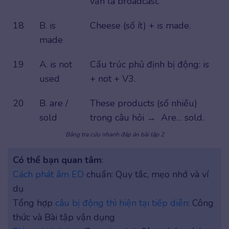
vẫn là broadcast.
18
B. is
Cheese (số ít) + is made.
made
19
A. is not
Cấu trúc phủ định bị động: is
used
+ not + V3.
20
B. are /
These products (số nhiều)
sold
trong câu hỏi → Are… sold.
Bảng tra cứu nhanh đáp án bài tập 2
Có thể bạn quan tâm
:
Cách phát âm ED
chuẩn: Quy tắc, mẹo nhớ và ví
dụ
Tổng hợp
câu bị động thì hiện tại tiếp diễn
: Công
thức và Bài tập vận dụng