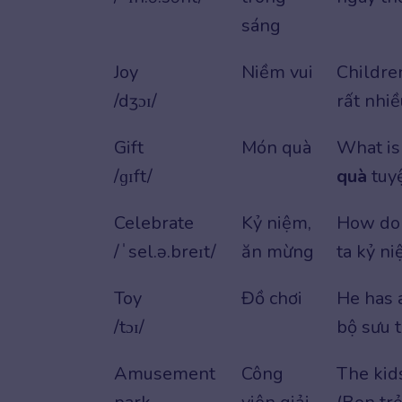
sáng
Joy
Niềm vui
Childre
/dʒɔɪ/
rất nhiề
Gift
Món quà
What is
/ɡɪft/
quà
tuyệ
Celebrate
Kỷ niệm,
How do
/ˈsel.ə.breɪt/
ăn mừng
ta kỷ n
Toy
Đồ chơi
He has 
/tɔɪ/
bộ sưu t
Amusement
Công
The ki