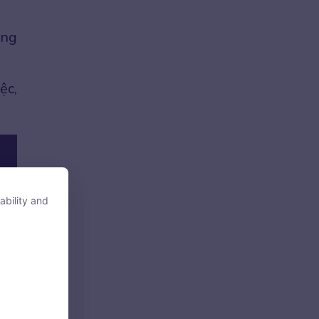
ặng
ệc,
ability and
ability and
tore, access