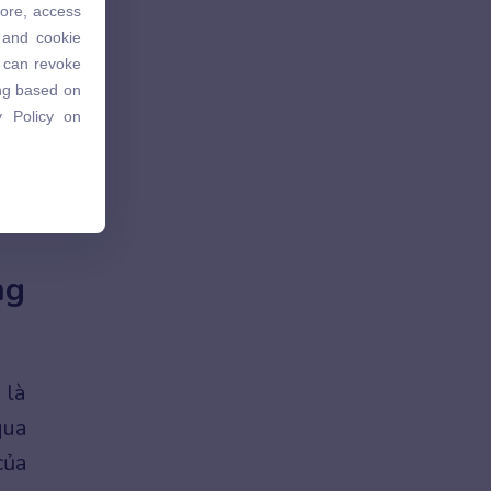
tore, access
 and cookie
 and cookie
u can revoke
u can revoke
ing based on
ing based on
 Policy on
 Policy on
ng
 là
qua
của