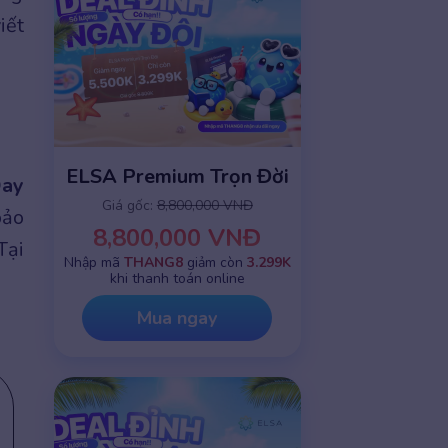
iết
ELSA Premium Trọn Đời
Day
Giá gốc:
8,800,000 VNĐ
bảo
8,800,000 VNĐ
Tại
Nhập mã
THANG8
giảm còn
3.299K
khi thanh toán online
Mua ngay