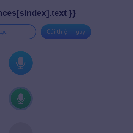
nces[sIndex].text }}
tục
Cải thiện ngay