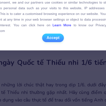
onsent, we and our partners use cookies or similar technologies to s
s personal data such as your visits to this website, IP addresses
s personal data such as your visits to this website, IP addresses
. This is to cater a customised browsing experience on our website. Yo
. This is to cater a customised browsing experience on our website. Yo
t at any time in your web browser settings or object to data process
t at any time in your web browser settings or object to data process
 interest. You can click here on
Learn More
to know our Privacy
 interest. You can click here on
Learn More
to know our Privacy
com
com
Accept
Accept
 trong tiếng Anh là International Children’s Day
ngày Quốc tế Thiếu nhi 1/6 tiế
t những lời chúc thật hay trong dịp 1/6, dưới đây
 tế Thiếu nhi thường gặp nhất. Hãy cùng điểm 
 dụng vào câu thực tế để trau dồi vốn tiếng Anh 