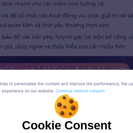
, lành mạnh cho các mầm non tương lai.
vời để tổ chức các hoạt động vui chơi, giải trí và t
sự quan tâm và tình yêu thương trọn vẹn.
 báu để các bậc phụ huynh gác lại bộn bề công vi
 gũi, lắng nghe và thấu hiểu con cái nhiều hơn.
ies to personalise the content and improve the performance, the us
ies to personalise the content and improve the performance, the us
r experience on our website.
Continue without consent
r experience on our website.
Continue without consent
Cookie Consent
Cookie Consent
onsent, we and our partners use cookies or similar technologies to s