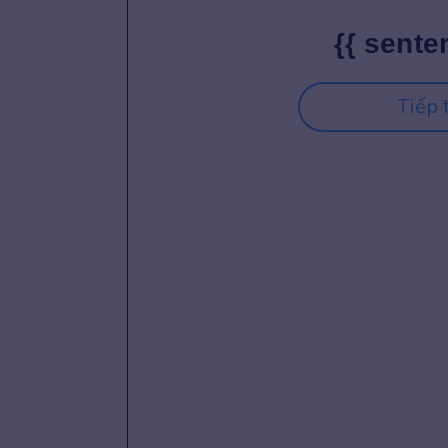
{{ sente
Tiếp 