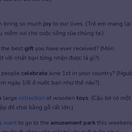
n bring so much
joy
to our lives. (Trẻ em mang lại
u niềm vui cho cuộc sống của chúng ta.)
 the best
gift
you have ever received? (Món
t vời nhất bạn từng nhận được là gì?)
 people
celebrate
June 1st in your country? (Ngườ
iệm ngày 1/6 ở nước bạn như thế nào?)
a large
collection
of wooden
toys
. (Cậu bé có một
ập đồ chơi bằng gỗ rất lớn.)
ds
want
to go to the
amusement park
this weekend