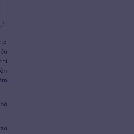
rld
iều
thì
iên
năm
nhỏ
tạo