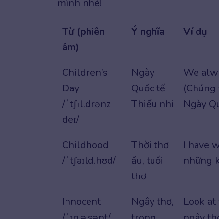
mình nhé!
Từ (phiên
Ý nghĩa
Ví dụ
âm)
Children’s
Ngày
We alw
Day
Quốc tế
(Chúng 
/ˈtʃɪl.drənz
Thiếu nhi
Ngày Qu
deɪ/
Childhood
Thời thơ
I have 
/ˈtʃaɪld.hʊd/
ấu, tuổi
những kỷ
thơ
Innocent
Ngây thơ,
Look at
/ˈɪn.ə.sənt/
trong
ngây thơ