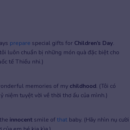
ays
prepare
special gifts for
Children’s Day
.
tôi luôn chuẩn bị những món quà đặc biệt cho
ốc tế Thiếu nhi.)
wonderful memories of my
childhood
. (Tôi có
 niệm tuyệt vời về thời thơ ấu của mình.)
 the
innocent
smile of
that
baby. (Hãy nhìn nụ cười
 của em bé kia kìa.)