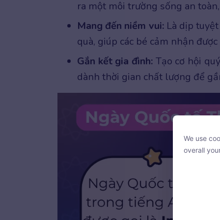
ra một môi trường sống an toàn
Mang đến niềm vui:
Là dịp tuyệt 
quà, giúp các bé cảm nhận được 
Gắn kết gia đình:
Tạo cơ hội quý
dành thời gian chất lượng để gần
We use cook
We use cook
overall you
overall you
With your c