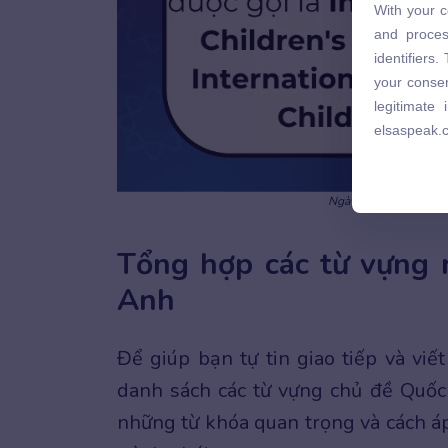
With your c
and proces
and proces
identifiers
identifiers
your consen
your consen
legitimate
legitimate
elsaspeak.
elsaspeak.
Ngày Quốc tế Thiếu nhi
Tổng hợp các từ vựng 
Anh
Để giúp bạn tự tin giao tiếp và viế
danh sách các từ vựng chủ đề Quốc
những từ khóa quan trọng và cách áp