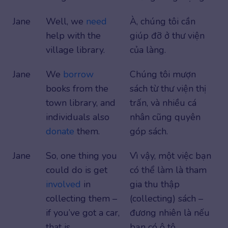
Jane
Well, we
need
À, chúng tôi cần
help with the
giúp đỡ ở thư viện
village library.
của làng.
Jane
We
borrow
Chúng tôi mượn
books from the
sách từ thư viện thị
town library, and
trấn, và nhiều cá
individuals also
nhân cũng quyên
donate
them.
góp sách.
Jane
So, one thing you
Vì vậy, một việc bạn
could do is get
có thể làm là tham
involved
in
gia thu thập
collecting them –
(collecting) sách –
if you’ve got a car,
đương nhiên là nếu
that is.
bạn có ô tô.