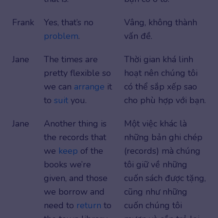
Frank
Yes, that’s no
Vâng, không thành
problem
.
vấn đề.
Jane
The times are
Thời gian khá linh
pretty flexible so
hoạt nên chúng tôi
we can
arrange
it
có thể sắp xếp sao
to
suit
you.
cho phù hợp với bạn.
Jane
Another thing is
Một việc khác là
the records that
những bản ghi chép
we
keep
of the
(records) mà chúng
books we’re
tôi giữ về những
given, and those
cuốn sách được tặng,
we borrow and
cũng như những
need to
return
to
cuốn chúng tôi