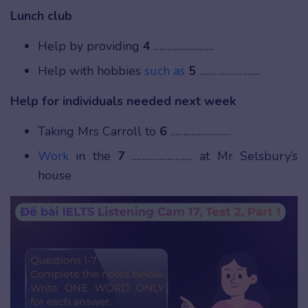
Lunch club
Help by providing
4
……………………
Help with hobbies
such as
5
……………………
Help for individuals needed next week
Taking Mrs Carroll to
6
……………………
Work
in the
7
…………………… at Mr Selsbury’s
house