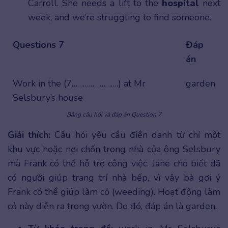
Carroll. She needs a lift to the
hospital
next
week, and we’re struggling to find someone.
Questions 7
Đáp
án
Work in the (7…………………….) at Mr
garden
Selsbury’s house
Bảng câu hỏi và đáp án Question 7
Giải thích:
Câu hỏi yêu cầu điền danh từ chỉ một
khu vực hoặc nơi chốn trong nhà của ông Selsbury
mà Frank có thể hỗ trợ công việc. Jane cho biết đã
có người giúp trang trí nhà bếp, vì vậy bà gợi ý
Frank có thể giúp làm cỏ (weeding). Hoạt động làm
cỏ này diễn ra trong vườn. Do đó, đáp án là garden.