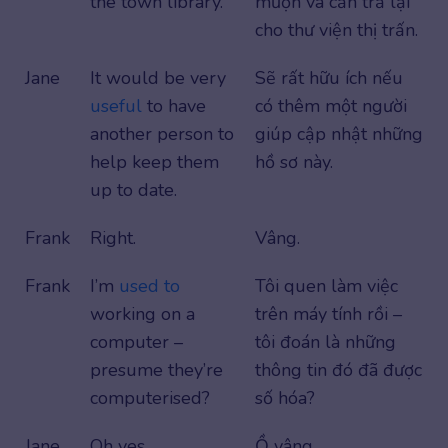
the town library.
mượn và cần trả lại
cho thư viện thị trấn.
Jane
It would be very
Sẽ rất hữu ích nếu
useful
to have
có thêm một người
another person to
giúp cập nhật những
help keep them
hồ sơ này.
up to date.
Frank
Right.
Vâng.
Frank
I’m
used to
Tôi quen làm việc
working on a
trên máy tính rồi –
computer –
tôi đoán là những
presume they’re
thông tin đó đã được
computerised?
số hóa?
Jane
Oh yes.
Ồ vâng.