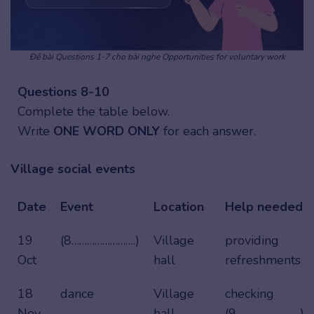
Đề bài Questions 1-7 cho bài nghe Opportunities for voluntary work
Questions 8-10
Complete the table below.
Write
ONE WORD ONLY
for each answer.
Village social events
Date
Event
Location
Help needed
19
(8…………………….)
Village
providing
Oct
hall
refreshments
18
dance
Village
checking
Nov
hall
(9…………………….)