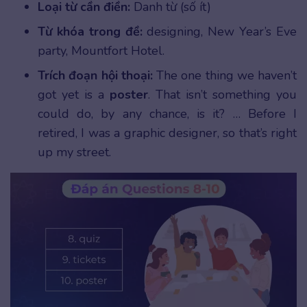
Loại từ cần điền:
Danh từ (số ít)
Từ khóa trong đề:
designing, New Year’s Eve
party, Mountfort Hotel.
Trích đoạn hội thoại:
The one thing we haven’t
got yet is a
poster
. That isn’t something you
could do, by any chance, is it? … Before I
retired, I was a graphic designer, so that’s right
up my street.