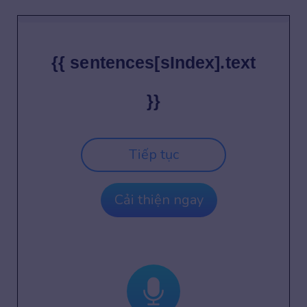
{{ sentences[sIndex].text
}}
Tiếp tục
Cải thiện ngay