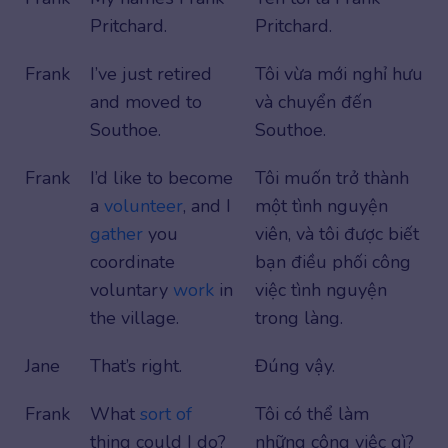
Pritchard.
Pritchard.
Frank
I’ve just retired
Tôi vừa mới nghỉ hưu
and moved to
và chuyển đến
Southoe.
Southoe.
Frank
I’d like to become
Tôi muốn trở thành
a
volunteer
, and I
một tình nguyện
gather
you
viên, và tôi được biết
coordinate
bạn điều phối công
voluntary
work
in
việc tình nguyện
the village.
trong làng.
Jane
That’s right.
Đúng vậy.
Frank
What
sort of
Tôi có thể làm
thing could I do?
những công việc gì?