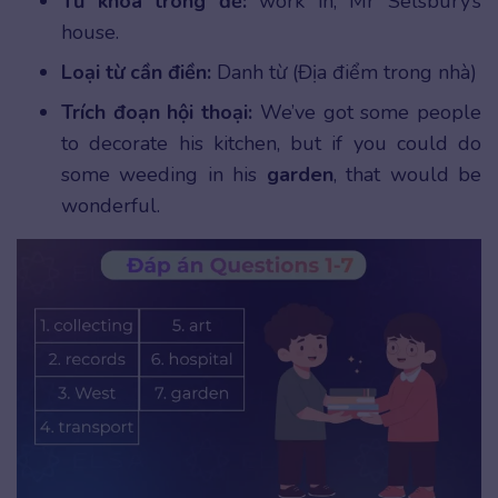
Từ khóa trong đề:
work in, Mr Selsbury’s
house.
Loại từ cần điền:
Danh từ (Địa điểm trong nhà)
Trích đoạn hội thoại:
We’ve got some people
to decorate his kitchen, but if you could do
some weeding in his
garden
, that would be
wonderful.