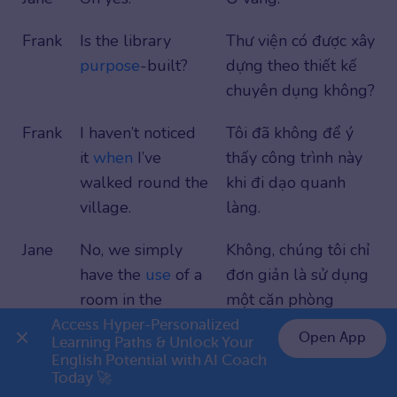
Frank
Is the library
Thư viện có được xây
purpose
-built?
dựng theo thiết kế
chuyên dụng không?
Frank
I haven’t noticed
Tôi đã không để ý
it
when
I’ve
thấy công trình này
walked round the
khi đi dạo quanh
village.
làng.
Jane
No, we simply
Không, chúng tôi chỉ
have the
use
of a
đơn giản là sử dụng
room in the
một căn phòng
village hall, the
trong hội trường
Access Hyper-Personalized 
Open App
Learning Paths & Unlock Your 
West Room.
làng, phòng phía
English Potential with AI Coach 
👉 Premium 1 năm chỉ 799K
Tây (West Room).
Today 🚀