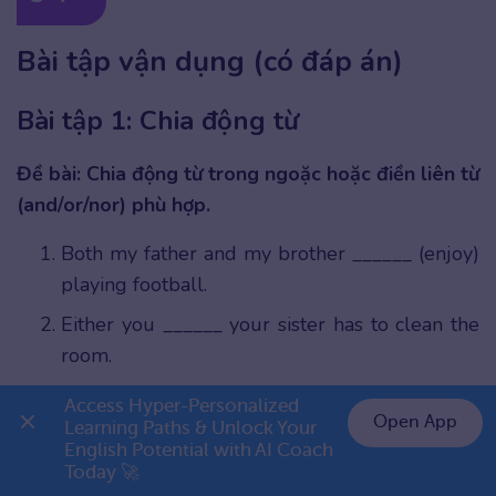
Bài tập vận dụng (có đáp án)
Bài tập 1: Chia động từ
Đề bài: Chia động từ trong ngoặc hoặc điền liên từ
(and/or/nor) phù hợp.
Both my father and my brother ______ (enjoy)
playing football.
Either you ______ your sister has to clean the
room.
Neither the cats ______ the dog is hungry.
Access Hyper-Personalized 
Open App
Learning Paths & Unlock Your 
Both of the students ______ (be) very
English Potential with AI Coach 
👉 Premium 1 năm chỉ 799K
intelligent.
Today 🚀