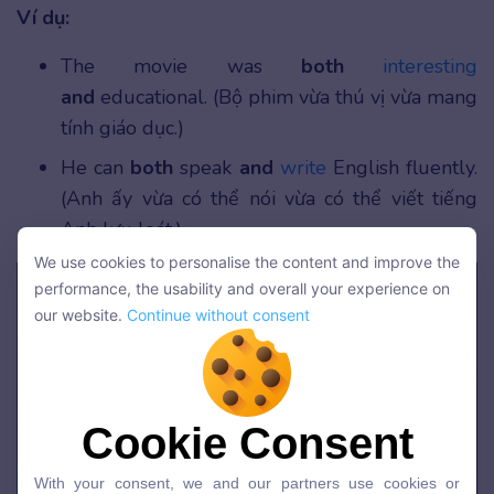
Ví dụ:
The movie was
both
interesting
and
educational. (Bộ phim vừa thú vị vừa mang
tính giáo dục.)
He can
both
speak
and
write
English fluently.
(Anh ấy vừa có thể nói vừa có thể viết tiếng
Anh lưu loát.)
We use cookies to personalise the content and improve the
We use cookies to personalise the content and improve the
performance, the usability and overall your experience on
performance, the usability and overall your experience on
our website.
Continue without consent
our website.
Continue without consent
Cookie Consent
Cookie Consent
With your consent, we and our partners use cookies or
With your consent, we and our partners use cookies or