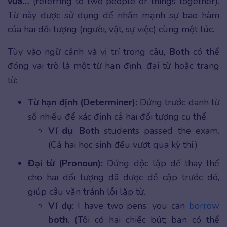
vừa…
(referring to two people or things together).
Từ này được sử dụng để nhấn mạnh sự bao hàm
của hai đối tượng (người, vật, sự việc) cùng một lúc.
Tùy vào ngữ cảnh và vị trí trong câu,
Both
có thể
đóng vai trò là một từ hạn định, đại từ hoặc trạng
từ:
Từ hạn định (Determiner):
Đứng trước danh từ
số nhiều để xác định cả hai đối tượng cụ thể.
Ví dụ
:
Both
students passed the exam.
(Cả hai học sinh đều vượt qua kỳ thi.)
Đại từ (Pronoun):
Đứng độc lập để thay thế
cho hai đối tượng đã được đề cập trước đó,
giúp câu văn tránh lỗi lặp từ.
Ví dụ
: I have two pens; you can
borrow
both
. (Tôi có hai chiếc bút; bạn có thể