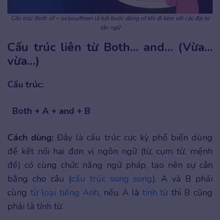
Cấu trúc Both of + us/you/them là bắt buộc dùng of khi đi kèm với các đại từ
tân ngữ
Cấu trúc liên từ Both… and… (Vừa…
vừa…)
Cấu trúc:
Both + A + and + B
Cách dùng:
Đây là cấu trúc cực kỳ phổ biến dùng
để kết nối hai đơn vị ngôn ngữ (từ, cụm từ, mệnh
đề) có cùng chức năng ngữ pháp, tạo nên sự cân
bằng cho câu (
cấu trúc song song
). A và B phải
cùng
từ loại tiếng Anh
, nếu A là
tính từ
thì B cũng
phải là tính từ.