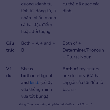
đương (danh từ,
cụ thể đã được xác
tính từ, động từ,…)
định.
nhằm nhấn mạnh
cả hai đặc điểm
hoặc đối tượng.
Cấu
Both + A + and +
Both of +
trúc
B
Determiner/Pronoun
+ Plural Noun
Ví
She is
Both of
my sisters
dụ
both
intelligent
are doctors. (Cả hai
and
kind
. (Cô ấy
chị gái của tôi đều là
vừa thông minh
bác sĩ.)
vừa tốt bụng.)
Bảng tổng hợp thông tin phân biệt Both and và Both of