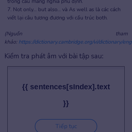
trong câu mang nghĩa phủ định.
7. Not only… but also… và As well as là các cách
viết lại câu tương đương với cấu trúc both.
(Nguồn tham
khảo:
https://dictionary.cambridge.org/vi/dictionary/eng
Kiểm tra phát âm với bài tập sau:
{{ sentences[sIndex].text
}}
Tiếp tục