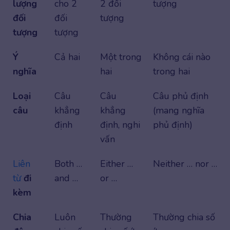
lượng
cho 2
2 đối
tượng
đối
đối
tượng
tượng
tượng
Ý
Cả hai
Một trong
Không cái nào
nghĩa
hai
trong hai
Loại
Câu
Câu
Câu phủ định
câu
khẳng
khẳng
(mang nghĩa
định
định, nghi
phủ định)
vấn
Liên
Both …
Either …
Neither … nor …
từ
đi
and …
or …
kèm
Chia
Luôn
Thường
Thường chia số