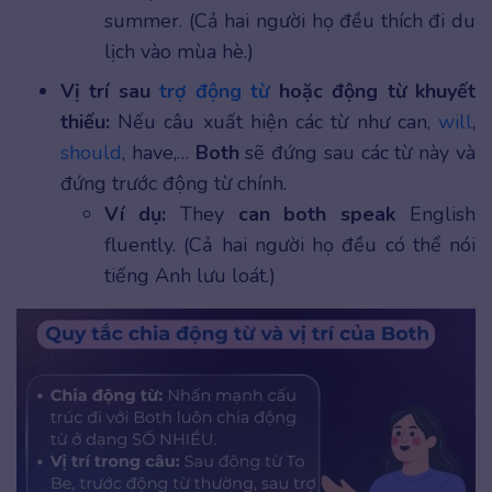
summer. (Cả hai người họ đều thích đi du
lịch vào mùa hè.)
Vị trí sau
trợ động từ
hoặc động từ khuyết
thiếu:
Nếu câu xuất hiện các từ như can,
will
,
should
, have,…
Both
sẽ đứng sau các từ này và
đứng trước động từ chính.
Ví dụ:
They
can both speak
English
fluently. (Cả hai người họ đều có thể nói
tiếng Anh lưu loát.)