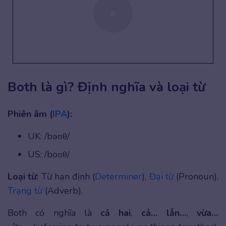
Both là gì? Định nghĩa và loại từ
Phiên âm (
IPA
):
UK: /bəʊθ/
US: /boʊθ/
Loại từ:
Từ hạn định (
Determiner
),
Đại từ
(Pronoun),
Trạng từ
(Adverb).
Both có
nghĩa là
cả hai
,
cả… lẫn…
,
vừa…