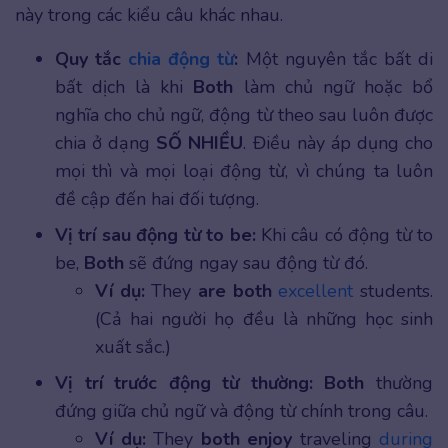
này trong các kiểu câu khác nhau.
Quy tắc
chia động từ
:
Một nguyên tắc bất di
bất dịch là khi
Both
làm chủ ngữ hoặc bổ
nghĩa cho chủ ngữ, động từ theo sau luôn được
chia ở dạng
SỐ NHIỀU
. Điều này áp dụng cho
mọi thì và mọi loại động từ, vì chúng ta luôn
đề cập đến hai đối tượng.
Vị trí sau động từ to be:
Khi câu có động từ to
be,
Both
sẽ đứng ngay sau động từ đó.
Ví dụ:
They
are both
excellent
students.
(Cả hai người họ đều là những học sinh
xuất sắc.)
Vị trí trước động từ thường:
Both
thường
đứng giữa chủ ngữ và động từ chính trong câu.
Ví dụ:
They
both enjoy
traveling
during