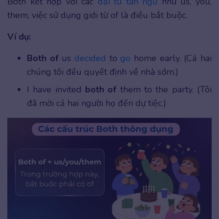
Both kết hợp với các
đại từ tân ngữ
như us, you,
them, việc sử dụng giới từ of là điều bắt buộc.
Ví dụ:
Both of
us
decided
to
go
home early. (Cả hai
chúng tôi đều quyết định về nhà sớm.)
I have invited
both of
them to the party. (Tôi
đã mời cả hai người họ đến dự tiệc.)