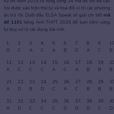
Kỳ thi năm 2025 có tổng cộng 24 mã đề với bộ câu
hỏi được xáo trộn thứ tự và hoá đổi vị trí các phương
án trả lời. Dưới đây, ELSA Speak sẽ giải chi tiết
mã
đề 1101
tiếng Anh THPT 2025 để bạn nắm vững
tư duy xử lý các dạng bài mới.
1.
2.
3.
4.
5.
6.
7.
8.
9.
10
D
C
A
C
A
B
D
A
C
B
11.
12.
13.
14.
15.
16.
17.
18.
19.
20
A
C
C
C
A
C
A
B
B
B
21.
22.
23.
24.
25.
26.
27.
28.
29.
30
A
D
B
D
C
A
C
B
B
B
31.
32.
33.
34.
35.
36.
37.
38.
39.
40
A
D
C
C
C
D
D
D
C
D