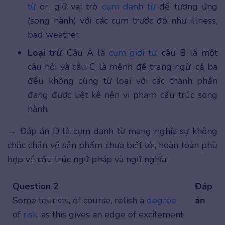
từ
or, giữ vai trò
cụm danh từ
để tương ứng
(song hành) với các cụm trước đó như illness,
bad weather.
Loại trừ
: Câu A là
cụm giới từ
, câu B là một
câu hỏi và câu C là mệnh đề trạng ngữ, cả ba
đều không cùng từ loại với các thành phần
đang được liệt kê nên vi phạm cấu trúc song
hành.
→ Đáp án D là cụm danh từ mang nghĩa sự không
chắc chắn về sản phẩm chưa biết tới, hoàn toàn phù
hợp về cấu trúc ngữ pháp và ngữ nghĩa.
Question 2
Đáp
Some tourists, of course, relish a
degree
án
of
risk
, as this gives an edge of excitement