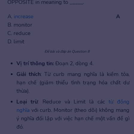
OPPOSITE in meaning to _____.
A.
increase
A
B. monitor
C. reduce
D. limit
Đề bài và đáp án Question 8
Vị trí thông tin:
Đoạn 2, dòng 4.
Giải thích
: Từ curb mang nghĩa là kiềm tỏa,
hạn chế (giảm thiểu tình trạng hóa chất dư
thừa).
Loại trừ
: Reduce và Limit là các
từ đồng
nghĩa
với curb. Monitor (theo dõi) không mang
ý nghĩa đối lập với việc hạn chế một vấn đề gì
đó.