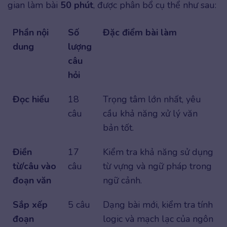
gian làm bài
50 phút
, được phân bổ cụ thể như sau:
Phần nội
Số
Đặc điểm bài làm
dung
lượng
câu
hỏi
Đọc hiểu
18
Trọng tâm lớn nhất, yêu
câu
cầu khả năng xử lý văn
bản tốt.
Điền
17
Kiểm tra khả năng sử dụng
từ/câu vào
câu
từ vựng và ngữ pháp trong
đoạn văn
ngữ cảnh.
Sắp xếp
5 câu
Dạng bài mới, kiểm tra tính
đoạn
logic và mạch lạc của ngôn