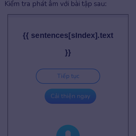
Kiểm tra phát âm với bài tập sau:
{{ sentences[sIndex].text
}}
Tiếp tục
Cải thiện ngay