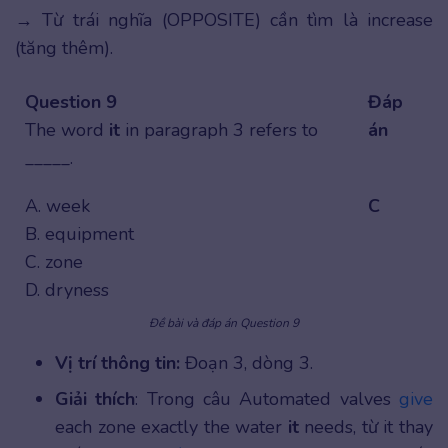
→ Từ trái nghĩa (OPPOSITE) cần tìm là increase
(tăng thêm).
Question 9
Đáp
The word
it
in paragraph 3 refers to
án
_____.
A. week
C
B. equipment
C. zone
D. dryness
Đề bài và đáp án Question 9
Vị trí thông tin:
Đoạn 3, dòng 3.
Giải thích
: Trong câu Automated valves
give
each zone exactly the water
it
needs, từ it thay