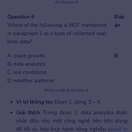
dữ liệu thực tế
Question 6
Đáp
Which of the following is NOT mentioned
án
in paragraph 1 as a type of collected real-
time data?
A. plant growth
B
B. data analytics
C. soil conditions
D. weather patterns
Đề bài và đáp án Question 6
Vị trí thông tin:
Đoạn 1, dòng 3 – 4.
Giải thích
: Trong đoạn 1, data analytics được
nhắc đến như một công nghệ tiên tiến dùng
để tối ưu hóa thực hành nông nghiệp (
used to