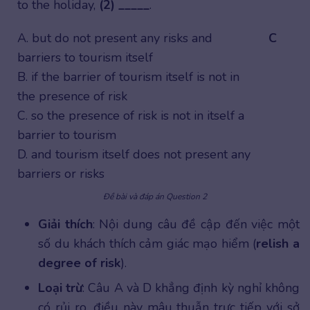
to the holiday,
(2) _____
.
A. but do not present any risks and
C
barriers to tourism itself
B. if the barrier of tourism itself is not in
the presence of risk
C. so the presence of risk is not in itself a
barrier to tourism
D. and tourism itself does not present any
barriers or risks
Đề bài và đáp án Question 2
Giải thích
: Nội dung câu đề cập đến việc một
số du khách thích cảm giác mạo hiểm (
relish a
degree of risk
).
Loại trừ
: Câu A và D khẳng định kỳ nghỉ không
có rủi ro, điều này mâu thuẫn trực tiếp với sở