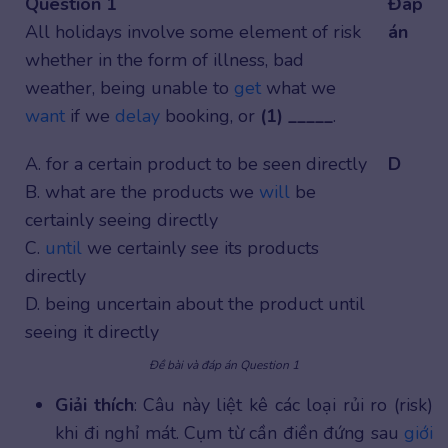
Question 1
Đáp
All holidays involve some element of risk
án
whether in the form of illness, bad
weather, being unable to
get
what we
want
if we
delay
booking, or
(1) _____
.
A. for a certain product to be seen directly
D
B. what are the products we
will
be
certainly seeing directly
C.
until
we certainly see its products
directly
D. being uncertain about the product until
seeing it directly
Đề bài và đáp án Question 1
Giải thích
: Câu này liệt kê các loại rủi ro (risk)
khi đi nghỉ mát. Cụm từ cần điền đứng sau
giới