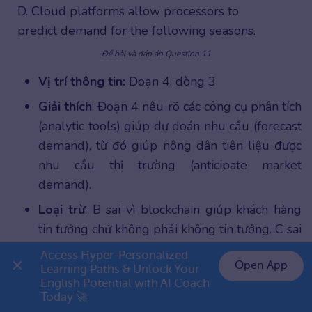
D. Cloud platforms allow processors to
predict demand for the following seasons.
Đề bài và đáp án Question 11
Vị trí thông tin:
Đoạn 4, dòng 3.
Giải thích
: Đoạn 4 nêu rõ các công cụ phân tích
(analytic tools) giúp dự đoán nhu cầu (forecast
demand), từ đó giúp nông dân tiên liệu được
nhu cầu thị trường (anticipate market
demand).
Loại trừ
: B sai vì blockchain giúp khách hàng
tin tưởng chứ không phải không tin tưởng. C sai
vì dữ liệu không dừng lại ở cổng trang trại. D
Access Hyper-Personalized 
Open App
sai vì việc dự báo nhu cầu là vai trò của
Learning Paths & Unlock Your 
English Potential with AI Coach 
analytic tools, không phải của riêng nền tảng
👉 Premium 1 năm chỉ 999K
Today 🚀
đám mây.