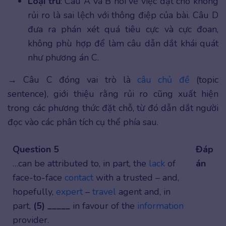
Loại trừ
: Câu A và B nói về việc đặt chỗ không
rủi ro là sai lệch với thông điệp của bài. Câu D
đưa ra phán xét quá tiêu cực và cực đoan,
không phù hợp để làm câu dẫn dắt khái quát
như phương án C.
→ Câu C đóng vai trò là
câu chủ đề
(topic
sentence), giới thiệu rằng rủi ro cũng xuất hiện
trong các phương thức đặt chỗ, từ đó dẫn dắt người
đọc vào các phân tích cụ thể phía sau.
Question 5
Đáp
…can be attributed to, in part, the
lack
of
án
face-to-face
contact
with a trusted – and,
hopefully,
expert
–
travel
agent and, in
part,
(5) _____
in favour of the
information
provider.